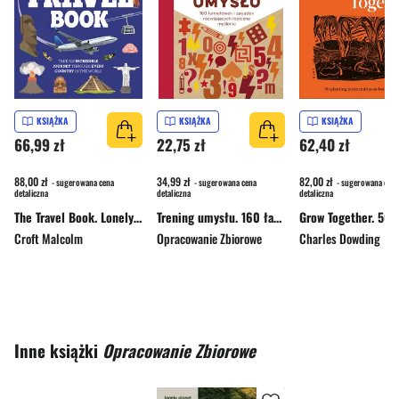
KSIĄŻKA
KSIĄŻKA
KSIĄŻKA
66,99 zł
22,75 zł
62,40 zł
88,00 zł
34,99 zł
82,00 zł
- sugerowana cena
- sugerowana cena
- sugerowana cena
detaliczna
detaliczna
detaliczna
The Travel Book. Lonely Planet Kids
Trening umysłu. 160 łamigłówek i zagadek rozwijających logiczne myślenie
Croft Malcolm
Opracowanie Zbiorowe
Charles Dowding
Inne książki
Opracowanie Zbiorowe