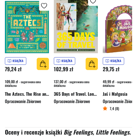
KSIĄŻKA
KSIĄŻKA
KSIĄŻKA
79,24 zł
102,99 zł
29,75 zł
109,00 zł
137,00 zł
49,99 zł
- sugerowana cena
- sugerowana cena
- sugerowana cena
detaliczna
detaliczna
detaliczna
The Aztecs. The Rise and Fall of a Mighty Empire
365 Days of Travel. Lonely Planet
Jaś i Małgosia
Opracowanie Zbiorowe
Opracowanie Zbiorowe
Opracowanie Zbioro
7,4 (8)
Oceny i recenzje książki
Big Feelings, Little Feelings.