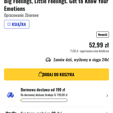
Big Feelings, Little Feelings. Get to Know Your
Emotions
Opracowanie Zbiorowe
KSIĄŻKA
Nowość
52,99 zł
71,00 zł
- sugerowana cena detaliczna
Zamów dziś, wyślemy w ciągu 24h!
DODAJ DO KOSZYKA
Darmowa dostawa od 199 zł
Do darmowej dostawy brakuje Ci 199,00 zł