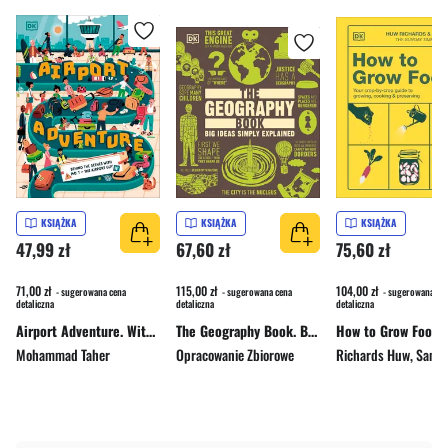
KSIĄŻKA
KSIĄŻKA
KSIĄŻKA
47,99 zł
67,60 zł
75,60 zł
71,00 zł
115,00 zł
104,00 zł
- sugerowana cena
- sugerowana cena
- sugerowana ce
detaliczna
detaliczna
detaliczna
Airport Adventure. With Mo T - The Airport Guy
The Geography Book. Big Ideas Simply Explained
Mohammad Taher
Opracowanie Zbiorowe
Richards Huw
,
Sam C