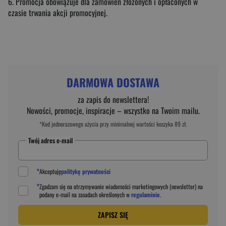
6. Promocja obowiązuje dla zamówień złożonych i opłaconych w
czasie trwania akcji promocyjnej.
DARMOWA DOSTAWA
za zapis do newslettera!
Nowości, promocje, inspiracje – wszystko na Twoim mailu.
*Kod jednorazowego użycia przy minimalnej wartości koszyka 89 zł.
Twój adres e-mail
*
Akceptuję
politykę prywatności
*
Zgadzam się na otrzymywanie wiadomości marketingowych (newsletter) na
podany
e-mail
na zasadach określonych w
regulaminie
.
ZAPISZ SIĘ