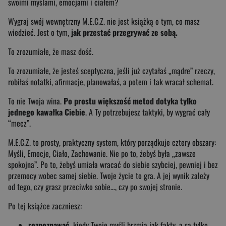
swoimi myślami, emocjami i ciałem?
Wygraj swój wewnętrzny M.E.C.Z. nie jest książką o tym, co masz
wiedzieć. Jest o tym,
jak przestać przegrywać ze sobą.
To zrozumiałe, że masz dość.
To zrozumiałe, że jesteś sceptyczna, jeśli już czytałaś „mądre” rzeczy,
robiłaś notatki, afirmacje, planowałaś, a potem i tak wracał schemat.
To nie Twoja wina.
Po prostu większość metod dotyka tylko
jednego kawałka Ciebie
. A Ty potrzebujesz taktyki, by wygrać cały
“mecz”.
M.E.C.Z. to prosty, praktyczny system, który porządkuje cztery obszary:
Myśli, Emocje, Ciało, Zachowanie. Nie po to, żebyś była „zawsze
spokojna”. Po to, żebyś umiała wracać do siebie szybciej, pewniej i bez
przemocy wobec samej siebie. Twoje życie to gra. A jej wynik zależy
od tego, czy grasz przeciwko sobie…, czy po swojej stronie.
Po tej książce zaczniesz:
rozpoznawać,
kiedy Twoje myśli brzmią jak fakty, a są tylko