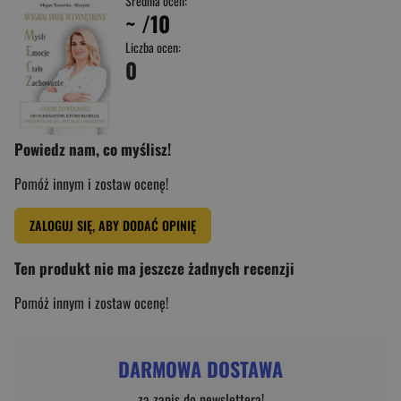
Średnia ocen:
~
/10
Liczba ocen:
0
Powiedz nam, co myślisz!
Pomóż innym i zostaw ocenę!
ZALOGUJ SIĘ, ABY DODAĆ OPINIĘ
Ten produkt nie ma jeszcze żadnych recenzji
Pomóż innym i zostaw ocenę!
DARMOWA DOSTAWA
za zapis do newslettera!