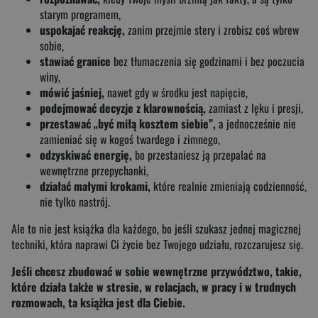
starym programem,
uspokajać reakcję,
zanim przejmie stery i zrobisz coś wbrew
sobie,
stawiać granice
bez tłumaczenia się godzinami i bez poczucia
winy,
mówić jaśniej,
nawet gdy w środku jest napięcie,
podejmować decyzje z klarownością,
zamiast z lęku i presji,
przestawać „być miłą kosztem siebie”,
a jednocześnie nie
zamieniać się w kogoś twardego i zimnego,
odzyskiwać energię,
bo przestaniesz ją przepalać na
wewnętrzne przepychanki,
działać małymi krokami,
które realnie zmieniają codzienność,
nie tylko nastrój.
Ale to nie jest książka dla każdego, bo jeśli szukasz jednej magicznej
techniki, która naprawi Ci życie bez Twojego udziału, rozczarujesz się.
Jeśli chcesz zbudować w sobie wewnętrzne przywództwo, takie,
które działa także w stresie, w relacjach, w pracy i w trudnych
rozmowach, ta książka jest dla Ciebie.