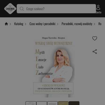
Czego szukasz?
Konto
Katalog
Czas wolny i poradniki
Poradniki, rozwój osobisty
Rozwó