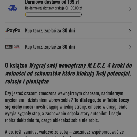
Darmowa dostawa od 199 zł
Do darmowej dostawy brakuje Ci 199,00 zł
Kup teraz, zapłać za
30 dni
Kup teraz, zapłać za
30 dni
O książce
Wygraj swój wewnętrzny M.E.C.Z. 4 kroki do
wolności od schematów które blokują Twój potencjał,
relacje i pieniądze
Czy jesteś czasem zmęczona wewnętrznym chaosem, nadmiernym
myśleniem i działaniem wbrew sobie?
To dlatego, że w Tobie toczy
się cichy mecz:
myśli ciągną w jedną stronę, emocje w drugą, ciało
wysyła sygnały stop, a zachowanie odpala stary autopilot. I nagle
robisz dokładnie to, czego obiecałaś sobie nie robić.
A co, jeśli zamiast walczyć ze sobą – zaczniesz współpracować ze