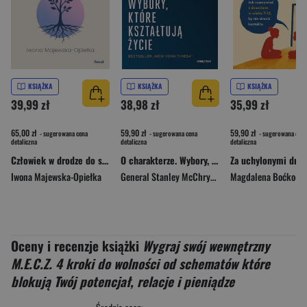
KSIĄŻKA
KSIĄŻKA
KSIĄŻKA
39,99 zł
38,98 zł
35,99 zł
65,00 zł
59,90 zł
59,90 zł
- sugerowana cena
- sugerowana cena
- sugerowana cena
detaliczna
detaliczna
detaliczna
Człowiek w drodze do spełnienia. O uczeniu się życia w sensie i świadomości
O charakterze. Wybory, które kształtują życie
Iwona Majewska-Opiełka
General Stanley McChrystal
Oceny i recenzje książki
Wygraj swój wewnętrzny
M.E.C.Z. 4 kroki do wolności od schematów które
blokują Twój potencjał, relacje i pieniądze