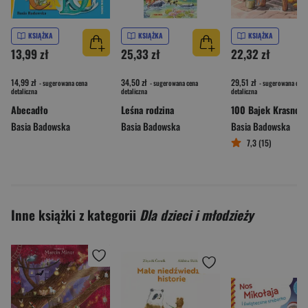
KSIĄŻKA
KSIĄŻKA
KSIĄŻKA
13,99 zł
25,33 zł
22,32 zł
14,99 zł
34,50 zł
29,51 zł
- sugerowana cena
- sugerowana cena
- sugerowana cena
detaliczna
detaliczna
detaliczna
Abecadło
Leśna rodzina
100 Bajek Krasnol
Basia Badowska
Basia Badowska
Basia Badowska
7,3 (15)
Inne książki z kategorii
Dla dzieci i młodzieży