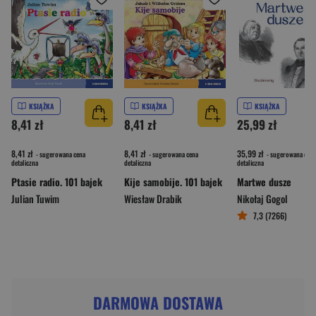
KSIĄŻKA
KSIĄŻKA
KSIĄŻKA
8,41 zł
8,41 zł
25,99 zł
8,41 zł
8,41 zł
35,99 zł
- sugerowana cena
- sugerowana cena
- sugerowana cena
detaliczna
detaliczna
detaliczna
Ptasie radio. 101 bajek
Kije samobije. 101 bajek
Martwe dusze
Julian Tuwim
Wiesław Drabik
Nikołaj Gogol
7,3 (7266)
DARMOWA DOSTAWA