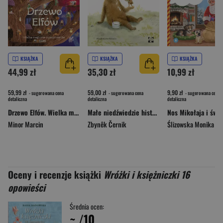
KSIĄŻKA
KSIĄŻKA
KSIĄŻKA
44,99 zł
35,30 zł
10,99 zł
59,99 zł
59,00 zł
9,90 zł
- sugerowana cena
- sugerowana cena
- sugerowana cena
detaliczna
detaliczna
detaliczna
Drzewo Elfów. Wielka magiczna wyszukiwanka
Małe niedźwiedzie historie
Minor Marcin
Zbynêk Černik
Ślizowska Monika
Oceny i recenzje książki
Wróżki i księżniczki 16
opowieści
Średnia ocen:
~
/10