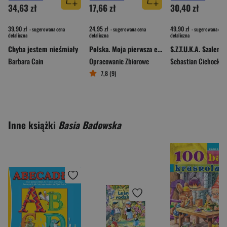
34,63 zł
17,66 zł
30,40 zł
39,90 zł
24,95 zł
49,90 zł
- sugerowana cena
- sugerowana cena
- sugerowana cena
detaliczna
detaliczna
detaliczna
Chyba jestem nieśmiały
Polska. Moja pierwsza encyklopedia
Barbara Cain
Opracowanie Zbiorowe
Sebastian Cichocki
7,8 (9)
Inne książki
Basia Badowska