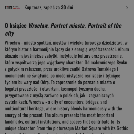
Kup teraz, zapłać za
30 dni
O książce
Wrocław. Portret miasta. Portrait of the
city
Wrocław - miasto spotkań, mostów i wielokulturowego dziedzictwa, w
którym historia harmonijnie łączy się z energią współczesności. Album
ukazuje najważniejsze zabytki, instytucje kultury oraz przestrzenie,
które współtworzą jego wyjątkowy charakter. Od malowniczego Rynku
z gotyckim ratuszem, przez urokliwe zaułki Ostrowa Tumskiego i
monumentalne świątynie, po modernistyczne realizacje i tętniące
życiem bulwary nad Odrą. To zaproszenie do poznania miasta o
bogatej przeszłości i otwartym, kosmopolitycznym duchu,
przygotowane z myślą zarówno o polskich, jak i zagranicznych
czytelnikach. Wrocław - a city of encounters, bridges, and
multicultural heritage, where history blends harmoniously with the
energy of the present. The album presents the most important
landmarks, cultural institutions, and spaces that contribute to its
unique character. From the picturesque Market Square with its Gothic