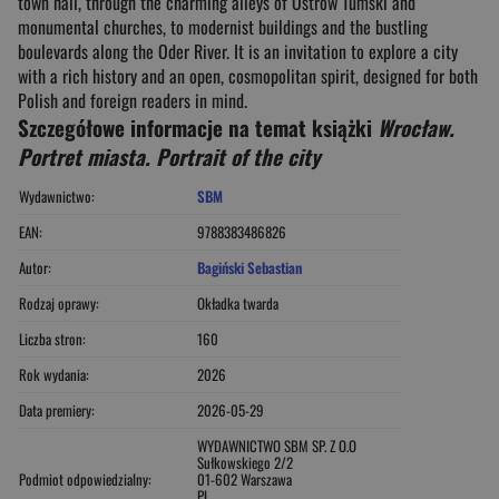
town hall, through the charming alleys of Ostrów Tumski and
monumental churches, to modernist buildings and the bustling
boulevards along the Oder River. It is an invitation to explore a city
with a rich history and an open, cosmopolitan spirit, designed for both
Polish and foreign readers in mind.
Szczegółowe informacje na temat książki
Wrocław.
Portret miasta. Portrait of the city
Wydawnictwo:
SBM
EAN:
9788383486826
Autor:
Bagiński Sebastian
Rodzaj oprawy:
Okładka twarda
Liczba stron:
160
Rok wydania:
2026
Data premiery:
2026-05-29
WYDAWNICTWO SBM SP. Z O.O
Sułkowskiego 2/2
Podmiot odpowiedzialny:
01-602 Warszawa
PL