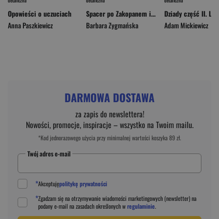
detaliczna
detaliczna
detaliczna
Opowieści o uczuciach
Spacer po Zakopanem i okolicach
Anna Paszkiewicz
Barbara Zygmańska
Adam Mickiewicz
DARMOWA DOSTAWA
za zapis do newslettera!
Nowości, promocje, inspiracje – wszystko na Twoim mailu.
*Kod jednorazowego użycia przy minimalnej wartości koszyka 89 zł.
Twój adres e-mail
*
Akceptuję
politykę prywatności
*
Zgadzam się na otrzymywanie wiadomości marketingowych (newsletter) na
podany
e-mail
na zasadach określonych w
regulaminie
.