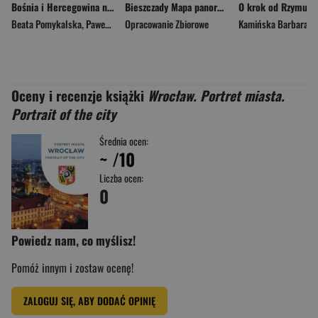
Bośnia i Hercegowina nieoczywista
Bieszczady Mapa panoramiczna laminowana mapa turystyczna 1:60 000
Beata Pomykalska
,
Paweł Pomykalski
Opracowanie Zbiorowe
Kamińska Barbara
Oceny i recenzje książki
Wrocław. Portret miasta.
Portrait of the city
Średnia ocen:
~
/10
Liczba ocen:
0
Powiedz nam, co myślisz!
Pomóż innym i zostaw ocenę!
ZALOGUJ SIĘ, ABY DODAĆ OPINIĘ