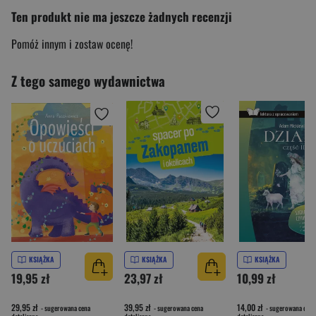
Ten produkt nie ma jeszcze żadnych recenzji
Pomóż innym i zostaw ocenę!
Z tego samego wydawnictwa
KSIĄŻKA
KSIĄŻKA
KSIĄŻKA
19,95 zł
23,97 zł
10,99 zł
29,95 zł
39,95 zł
14,00 zł
- sugerowana cena
- sugerowana cena
- sugerowana cena