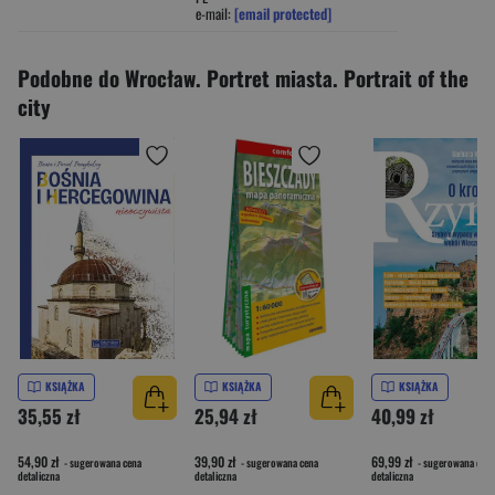
e-mail:
[email protected]
Podobne do Wrocław. Portret miasta. Portrait of the
city
KSIĄŻKA
KSIĄŻKA
KSIĄŻKA
35,55 zł
25,94 zł
40,99 zł
54,90 zł
39,90 zł
69,99 zł
- sugerowana cena
- sugerowana cena
- sugerowana cena
detaliczna
detaliczna
detaliczna