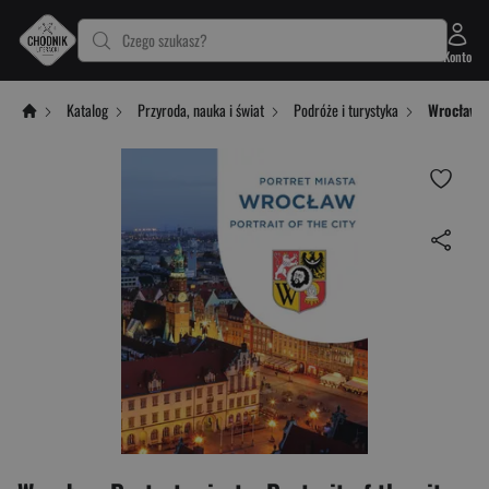
Czego szukasz?
Konto
Katalog
Przyroda, nauka i świat
Podróże i turystyka
Wrocław. P