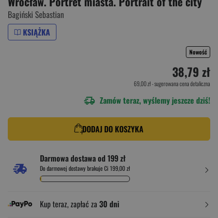
Wrocław. Portret miasta. Portrait of the city
Bagiński Sebastian
KSIĄŻKA
Nowość
38,79 zł
69,00 zł
- sugerowana cena detaliczna
Zamów teraz, wyślemy jeszcze dziś!
DODAJ DO KOSZYKA
Darmowa dostawa od 199 zł
Do darmowej dostawy brakuje Ci 199,00 zł
Kup teraz, zapłać za
30 dni