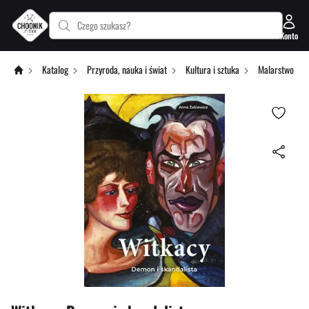
Czego szukasz?
Konto
Katalog
Przyroda, nauka i świat
Kultura i sztuka
Malarstwo