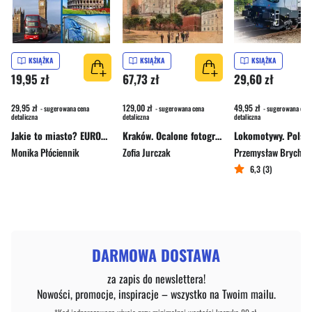
KSIĄŻKA
KSIĄŻKA
KSIĄŻKA
19,95 zł
67,73 zł
29,60 zł
29,95 zł
129,00 zł
49,95 zł
- sugerowana cena
- sugerowana cena
- sugerowana cena
detaliczna
detaliczna
detaliczna
Jakie to miasto? EUROPA. Atlas dla dzieci
Kraków. Ocalone fotografie 1839-1939. Od pierwszego zdjęcia do II wojny światowej
Monika Płóciennik
Zofia Jurczak
Przemysław Brych
6,3 (3)
DARMOWA DOSTAWA
za zapis do newslettera!
Nowości, promocje, inspiracje – wszystko na Twoim mailu.