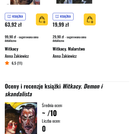
KSIĄŻKA
KSIĄŻKA
63,92 zł
19,99 zł
99,90 zł
29,90 zł
- sugerowana cena
- sugerowana cena
detaliczna
detaliczna
Witkacy
Witkacy. Malarstwo
Anna Żakiewicz
Anna Żakiewicz
6,5 (11)
Oceny i recenzje książki
Witkacy. Demon i
skandalista
Średnia ocen:
~
/10
Liczba ocen:
0