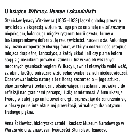
O książce
Witkacy. Demon i skandalista
Stanisław Ignacy Witkiewicz (1885–1939) łączył chłodną precyzję
myśliciela z ekspresją wizjonera. Jego prace emanują metafizycznym
niepokojem, balansując między rygorem teorii czystej formy a
bezkompromisową deformacją rzeczywistości. Kuszenie św. Antoniego
czy liczne autoportrety ukazują świat, w którym codzienność ustępuje
miejsca drapieżnej fantastyce, a każdy układ linii czy plama koloru
stają się nośnikiem prawdy o istnieniu. Już w swoich wczesnych,
mrocznych rysunkach węglem Witkacy ujawniał niezwykłą wnikliwość,
zgrabnie kreśląc oniryczne wizje pełne symbolicznych niedopowiedzeń.
Obserwował ludzką naturę z bezlitosną szczerością – jego sztuka,
choć zmysłowa i technicznie olśniewająca, nieustannie prowokuje do
refleksji nad granicami percepcji i siłą namiętności. Album ukazuje
twórcę w całej jego unikatowej energii, zapraszając do zanurzenia się
w obrazy pełne intelektualnej prowokacji, wizualnego dramatyzmu i
trudnego piękna.
Anna Żakiewicz, historyczka sztuki i kustosz Muzeum Narodowego w
Warszawie oraz znawczyni twórczości Stanisława Ignacego