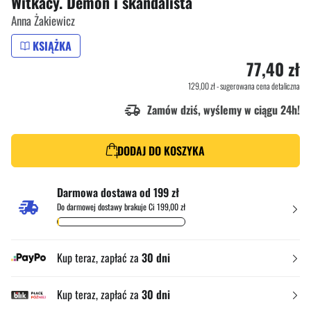
Witkacy. Demon i skandalista
Anna Żakiewicz
KSIĄŻKA
77,40 zł
129,00 zł
- sugerowana cena detaliczna
Zamów dziś, wyślemy w ciągu 24h!
DODAJ DO KOSZYKA
Darmowa dostawa od 199 zł
Do darmowej dostawy brakuje Ci 199,00 zł
Kup teraz, zapłać za
30 dni
Kup teraz, zapłać za
30 dni