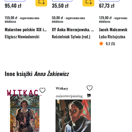
95,40 zł
35,50 zł
67,73 zł
159,00 zł
50,00 zł
129,00 zł
- sugerowana cena
- sugerowana cena
- sugerowana ce
detaliczna
detaliczna
detaliczna
Malarstwo polskie XIX i XX wieku
XY Anka Mierzejewska. STOP! Anatomia relacji
Eligiusz Niewiadomski
Kościelniak Sylwia (red.)
Luba Ristujczina
9,2 (5)
Inne książki
Anna Żakiewicz