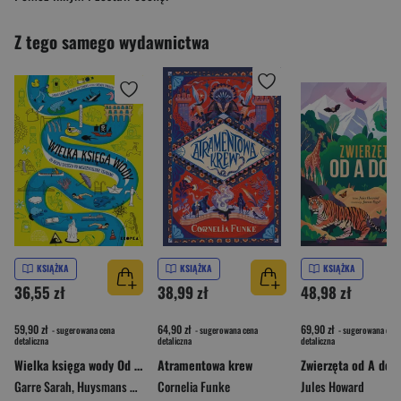
Z tego samego wydawnictwa
KSIĄŻKA
KSIĄŻKA
KSIĄŻKA
36,55 zł
38,99 zł
48,98 zł
59,90 zł
64,90 zł
69,90 zł
- sugerowana cena
- sugerowana cena
- sugerowana cena
detaliczna
detaliczna
detaliczna
Wielka księga wody Od kropli wody po niszczycielskie tsunami
Atramentowa krew
Garre Sarah
,
Huysmans Marijke
Cornelia Funke
Jules Howard