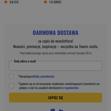
9,0 (17)
7,6 (5937)
DARMOWA DOSTAWA
za zapis do newslettera!
Nowości, promocje, inspiracje – wszystko na Twoim mailu.
*Kod jednorazowego użycia przy minimalnej wartości koszyka 89 zł.
Twój adres e-mail
*
Akceptuję
politykę prywatności
*
Zgadzam się na otrzymywanie wiadomości marketingowych (newsletter) na
podany
e-mail
na zasadach określonych w
regulaminie
.
ZAPISZ SIĘ