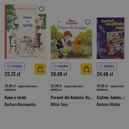
KSIĄŻKA
KSIĄŻKA
KSIĄŻKA
22,73 zł
20,49 zł
24,48 zł
36,90 zł
24,99 zł
34,90 zł
- sugerowana cena
- sugerowana cena
- sugerowana cena
detaliczna
detaliczna
detaliczna
Kawa u żyrafy
Prezent dla Kubusia. Książka z okienkami. Disney Kubuś i Przyjaciele
Barbara Kosmowska
Miller Sara
Barbara Wicher