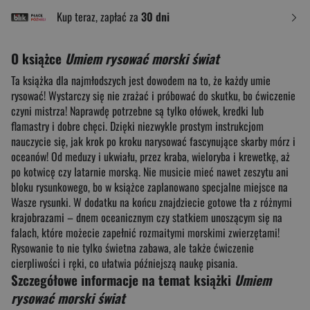
Kup teraz, zapłać za
30 dni
O książce
Umiem rysować morski świat
Ta książka dla najmłodszych jest dowodem na to, że każdy umie
rysować! Wystarczy się nie zrażać i próbować do skutku, bo ćwiczenie
czyni mistrza! Naprawdę potrzebne są tylko ołówek, kredki lub
flamastry i dobre chęci. Dzięki niezwykle prostym instrukcjom
nauczycie się, jak krok po kroku narysować fascynujące skarby mórz i
oceanów! Od meduzy i ukwiału, przez kraba, wieloryba i krewetkę, aż
po kotwicę czy latarnie morską. Nie musicie mieć nawet zeszytu ani
bloku rysunkowego, bo w książce zaplanowano specjalne miejsce na
Wasze rysunki. W dodatku na końcu znajdziecie gotowe tła z różnymi
krajobrazami – dnem oceanicznym czy statkiem unoszącym się na
falach, które możecie zapełnić rozmaitymi morskimi zwierzętami!
Rysowanie to nie tylko świetna zabawa, ale także ćwiczenie
cierpliwości i ręki, co ułatwia późniejszą naukę pisania.
Szczegółowe informacje na temat książki
Umiem
rysować morski świat