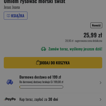
Umiem rysować morski świat
Jesus Joana
KSIĄŻKA
Nowość
25,99 zł
39,90 zł
- sugerowana cena detaliczna
Zamów teraz, wyślemy jeszcze dziś!
DODAJ DO KOSZYKA
Darmowa dostawa od 199 zł
Do darmowej dostawy brakuje Ci 199,00 zł
Kup teraz, zapłać za
30 dni