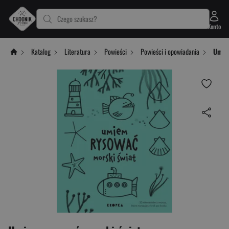
Czego szukasz?
Konto
Katalog
Literatura
Powieści
Powieści i opowiadania
Umie