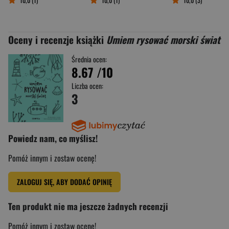
10,0 (1)
10,0 (1)
10,0 (3)
Oceny i recenzje książki
Umiem rysować morski świat
Średnia ocen:
8.67
/10
Liczba ocen:
3
Powiedz nam, co myślisz!
Pomóż innym i zostaw ocenę!
ZALOGUJ SIĘ, ABY DODAĆ OPINIĘ
Ten produkt nie ma jeszcze żadnych recenzji
Pomóż innym i zostaw ocenę!