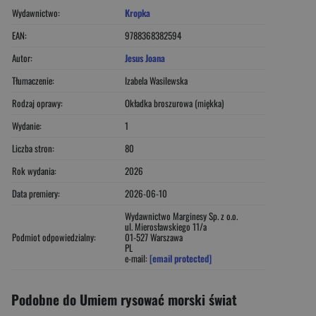
Wydawnictwo:
Kropka
EAN:
9788368382594
Autor:
Jesus Joana
Tłumaczenie:
Izabela Wasilewska
Rodzaj oprawy:
Okładka broszurowa (miękka)
Wydanie:
1
Liczba stron:
80
Rok wydania:
2026
Data premiery:
2026-06-10
Wydawnictwo Marginesy Sp. z o.o.
ul. Mierosławskiego 11/a
Podmiot odpowiedzialny:
01-527 Warszawa
PL
e-mail:
[email protected]
Podobne do Umiem rysować morski świat