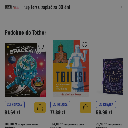
Kup teraz, zapłać za
30 dni
Podobne do Tether
KSIĄŻKA
KSIĄŻKA
KSIĄŻKA
81,64 zł
77,89 zł
59,99 zł
109,00 zł
104,00 zł
79,99 zł
- sugerowana cena
- sugerowana cena
- sugerowana cena
detaliczna
detaliczna
detaliczna