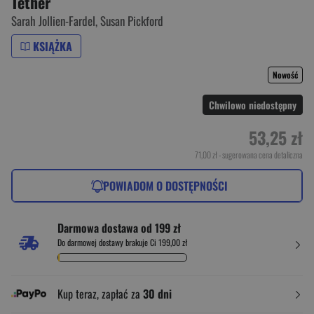
Tether
Sarah Jollien-Fardel
,
Susan Pickford
KSIĄŻKA
Nowość
Chwilowo niedostępny
53,25 zł
71,00 zł
- sugerowana cena detaliczna
POWIADOM O DOSTĘPNOŚCI
Darmowa dostawa od 199 zł
Do darmowej dostawy brakuje Ci 199,00 zł
Kup teraz, zapłać za
30 dni