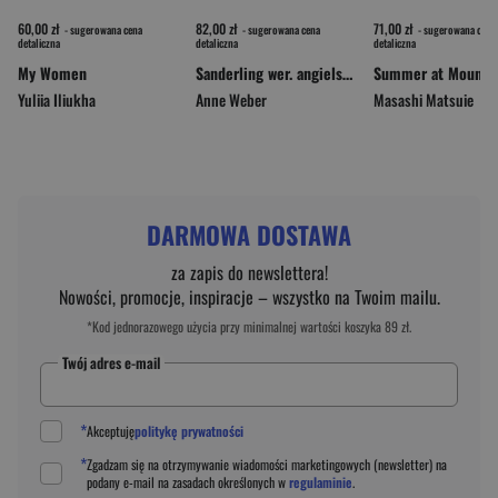
60,00 zł
82,00 zł
71,00 zł
- sugerowana cena
- sugerowana cena
- sugerowana cena
detaliczna
detaliczna
detaliczna
My Women
Sanderling wer. angielska
Yuliia Iliukha
Anne Weber
Masashi Matsuie
DARMOWA DOSTAWA
za zapis do newslettera!
Nowości, promocje, inspiracje – wszystko na Twoim mailu.
*Kod jednorazowego użycia przy minimalnej wartości koszyka 89 zł.
Twój adres e-mail
*
Akceptuję
politykę prywatności
*
Zgadzam się na otrzymywanie wiadomości marketingowych (newsletter) na
podany
e-mail
na zasadach określonych w
regulaminie
.