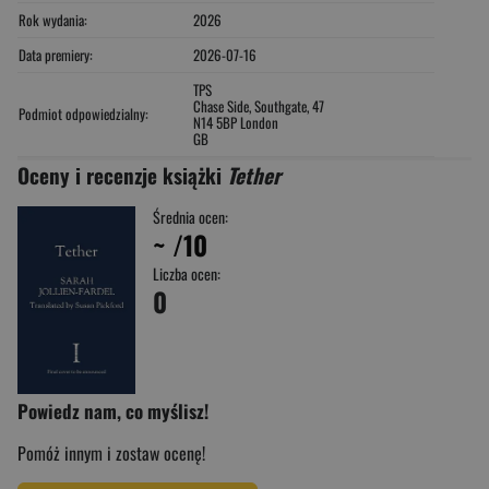
Rok wydania:
2026
Data premiery:
2026-07-16
TPS
Chase Side, Southgate, 47
Podmiot odpowiedzialny:
N14 5BP London
GB
Oceny i recenzje książki
Tether
Średnia ocen:
~
/10
Liczba ocen:
0
Powiedz nam, co myślisz!
Pomóż innym i zostaw ocenę!