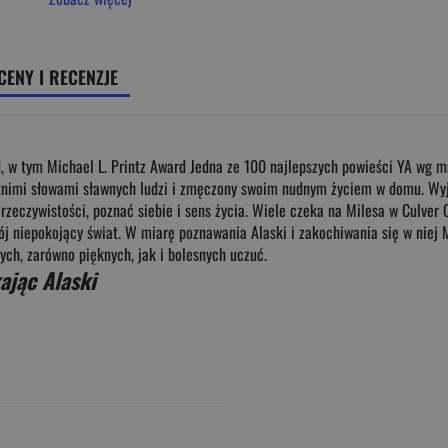
CENY I RECENZJE
, w tym Michael L. Printz Award Jedna ze 100 najlepszych powieści YA wg ma
atnimi słowami sławnych ludzi i zmęczony swoim nudnym życiem w domu. Wyjeż
zeczywistości, poznać siebie i sens życia. Wiele czeka na Milesa w Culver 
niepokojący świat. W miarę poznawania Alaski i zakochiwania się w niej Mile
ych, zarówno pięknych, jak i bolesnych uczuć.
ając Alaski