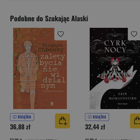
Podobne do Szukając Alaski
KSIĄŻKA
KSIĄŻKA
36,88 zł
32,44 zł
52,90 zł
44,90 zł