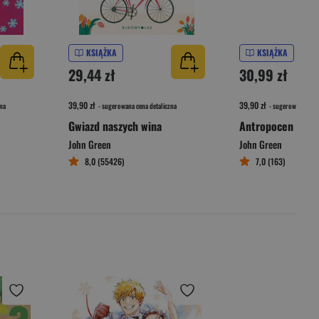
KSIĄŻKA
KSIĄŻKA
29,44 zł
30,99 zł
39,90 zł
39,90 zł
na
- sugerowana cena detaliczna
- sugerowana cena 
Gwiazd naszych wina
Antropocen Twój 
John Green
John Green
8,0 (55426)
7,0 (163)