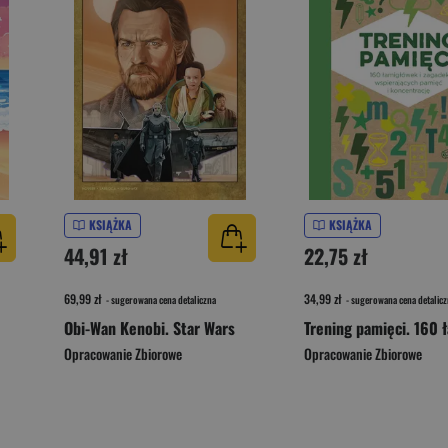
KSIĄŻKA
KSIĄŻKA
44,91 zł
22,75 zł
69,99 zł
34,99 zł
- sugerowana cena detaliczna
- sugerowana cena detalicz
Obi-Wan Kenobi. Star Wars
Opracowanie Zbiorowe
Opracowanie Zbiorowe