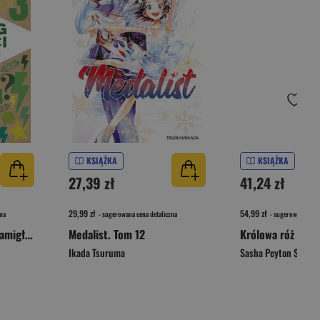
KSIĄŻKA
KSIĄŻKA
27,39 zł
41,24 zł
29,99 zł
54,99 zł
na
- sugerowana cena detaliczna
- sugerowana cena 
Trening pamięci. 160 łamigłówek i zagadek wspierających pamięć i koncentrację
Medalist. Tom 12
Królowa róż BS
Ikada Tsuruma
Sasha Peyton Smith