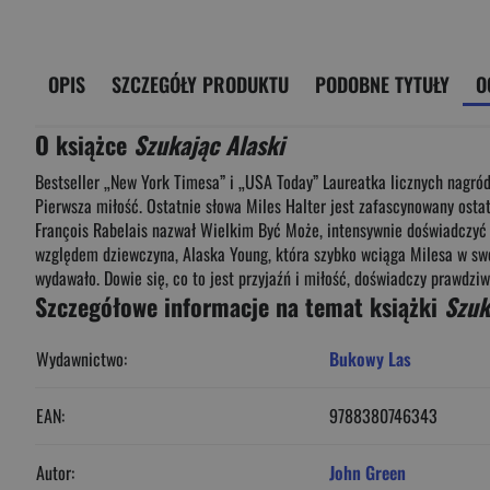
OPIS
SZCZEGÓŁY PRODUKTU
PODOBNE TYTUŁY
O
O książce
Szukając Alaski
Bestseller „New York Timesa” i „USA Today” Laureatka licznych nagród
Pierwsza miłość. Ostatnie słowa Miles Halter jest zafascynowany ost
François Rabelais nazwał Wielkim Być Może, intensywnie doświadczyć r
względem dziewczyna, Alaska Young, która szybko wciąga Milesa w swój 
wydawało. Dowie się, co to jest przyjaźń i miłość, doświadczy prawdziw
Szczegółowe informacje na temat książki
Szuk
Wydawnictwo:
Bukowy Las
EAN:
9788380746343
Autor:
John Green