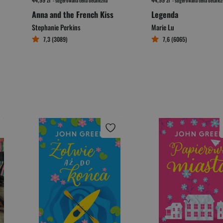
- sugerowana cena detaliczna
- sugerowana cena detalicz
Anna and the French Kiss
Legenda
Stephanie Perkins
Marie Lu
7,3 (3089)
7,6 (6065)