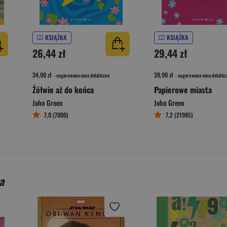
KSIĄŻKA
KSIĄŻKA
26,44 zł
29,44 zł
34,90 zł
39,90 zł
- sugerowana cena detaliczna
- sugerowana cena detalicz
Żółwie aż do końca
Papierowe miasta
John Green
John Green
7,0 (7000)
7,2 (21985)
a