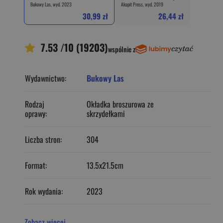
Bukowy Las, wyd. 2023
Akapit Press, wyd. 2019
30,99 zł
26,44 zł
7.53 /10 (19203)
wspólnie z
Wydawnictwo:
Bukowy Las
Rodzaj
Okładka broszurowa ze
oprawy:
skrzydełkami
Liczba stron:
304
Format:
13.5x21.5cm
Rok wydania:
2023
Zobacz więcej