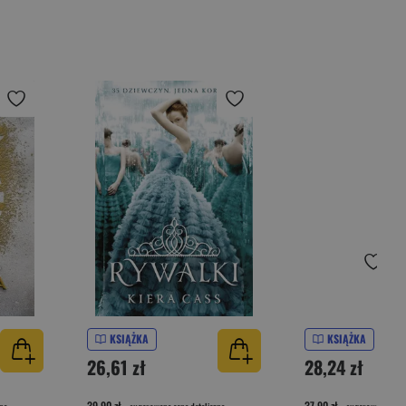
KSIĄŻKA
KSIĄŻKA
26,61 zł
28,24 zł
39,90 zł
37,90 zł