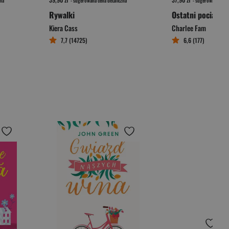
na
- sugerowana cena detaliczna
- sugerowana cena 
Rywalki
Ostatni pociąg d
Kiera Cass
Charlee Fam
7,7 (14725)
6,6 (177)