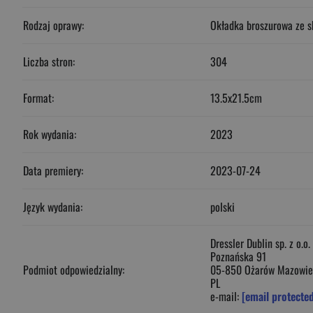
Rodzaj oprawy:
Okładka broszurowa ze s
Liczba stron:
304
Format:
13.5x21.5cm
Rok wydania:
2023
Data premiery:
2023-07-24
Język wydania:
polski
Dressler Dublin sp. z o.o.
Poznańska 91
Podmiot odpowiedzialny:
05-850 Ożarów Mazowie
PL
e-mail:
[email protecte