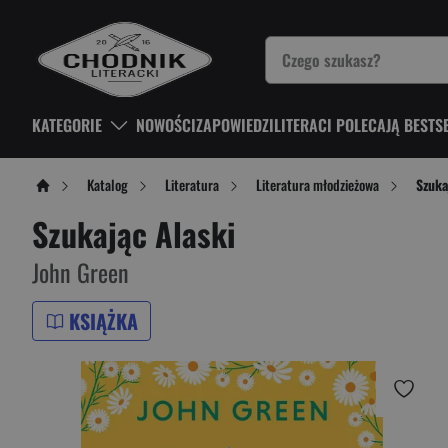
KATEGORIE
NOWOŚCI
ZAPOWIEDZI
LITERACI POLECAJĄ BESTS
Katalog
Literatura
Literatura młodzieżowa
Szuka
Szukając Alaski
John Green
KSIĄŻKA