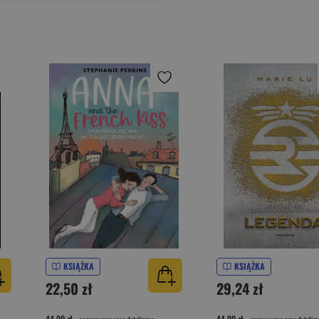
KSIĄŻKA
KSIĄŻKA
22,50 zł
29,24 zł
44,99 zł
44,99 zł