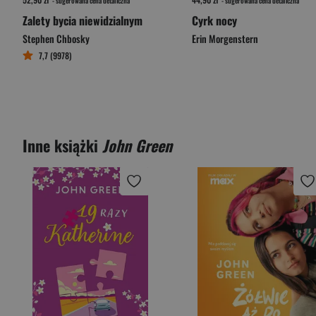
- sugerowana cena detaliczna
- sugerowana cena detaliczna
Zalety bycia niewidzialnym
Cyrk nocy
Stephen Chbosky
Erin Morgenstern
7,7 (9978)
Inne książki
John Green