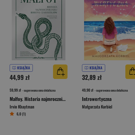
KSIĄŻKA
KSIĄŻKA
44,99 zł
32,89 zł
59,99 zł
49,90 zł
- sugerowana cena detaliczna
- sugerowana cena detaliczna
Malfoy. Historia najmroczniejszej rodziny czarodziejów
Introwertyczna
Irvin Khaytman
Małgorzata Korbiel
6,0 (1)