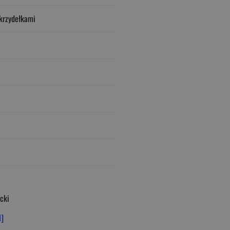
krzydełkami
cki
d]