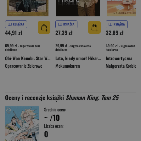
KSIĄŻKA
KSIĄŻKA
KSIĄŻKA
44,91 zł
27,39 zł
32,89 zł
69,99 zł
29,99 zł
49,90 zł
- sugerowana cena
- sugerowana cena
- sugerowana cena
detaliczna
detaliczna
detaliczna
Obi-Wan Kenobi. Star Wars
Lato, kiedy umarł Hikaru. Tom 7
Introwertyczna
Opracowanie Zbiorowe
Mokumokuren
Małgorzata Korbiel
Oceny i recenzje książki
Shaman King. Tom 25
Średnia ocen:
~
/10
Liczba ocen:
0