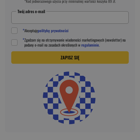
*Kod jednorazowego użycia przy minimalnej wartości koszyka 89 zł.
Twój adres e-mail
*
Akceptuję
politykę prywatności
*
Zgadzam się na otrzymywanie wiadomości marketingowych (newsletter) na
podany
e-mail
na zasadach określonych w
regulaminie
.
ZAPISZ SIĘ