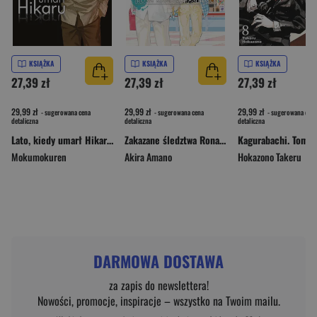
KSIĄŻKA
KSIĄŻKA
KSIĄŻKA
27,39 zł
27,39 zł
27,39 zł
29,99 zł
29,99 zł
29,99 zł
- sugerowana cena
- sugerowana cena
- sugerowana cena
detaliczna
detaliczna
detaliczna
Lato, kiedy umarł Hikaru. Tom 7
Zakazane śledztwa Rona Kamonohashiego. Tom 14
Kagurabachi. Tom 8
Mokumokuren
Akira Amano
Hokazono Takeru
DARMOWA DOSTAWA
za zapis do newslettera!
Nowości, promocje, inspiracje – wszystko na Twoim mailu.