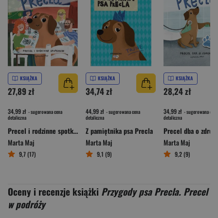
KSIĄŻKA
KSIĄŻKA
KSIĄŻKA
27,89 zł
34,74 zł
28,24 zł
34,99 zł
44,99 zł
34,99 zł
- sugerowana cena
- sugerowana cena
- sugerowana cena
detaliczna
detaliczna
detaliczna
Precel i rodzinne spotkania. Przygody psa Precla
Z pamiętnika psa Precla
Marta Maj
Marta Maj
Marta Maj
9,7 (17)
9,1 (9)
9,2 (9)
Oceny i recenzje książki
Przygody psa Precla. Precel
w podróży