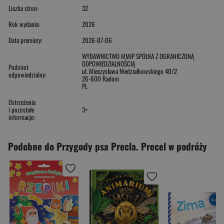
Liczba stron:
32
Rok wydania:
2026
Data premiery:
2026-07-06
WYDAWNICTWO MMIP SPÓŁKA Z OGRANICZONĄ
ODPOWIEDZIALNOŚCIĄ
Podmiot
ul. Mieczysława Niedziałkowskiego 40/2
odpowiedzialny:
26-600 Radom
PL
Ostrzeżenia
i pozostałe
3+
informacje:
Podobne do Przygody psa Precla. Precel w podróży