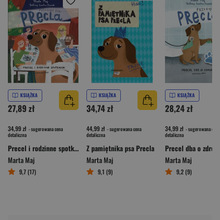
KSIĄŻKA
KSIĄŻKA
KSIĄŻKA
27,89 zł
34,74 zł
28,24 zł
34,99 zł
44,99 zł
34,99 zł
- sugerowana cena
- sugerowana cena
- sugerowana cena
detaliczna
detaliczna
detaliczna
Precel i rodzinne spotkania. Przygody psa Precla
Z pamiętnika psa Precla
Marta Maj
Marta Maj
Marta Maj
9,7 (17)
9,1 (9)
9,2 (9)