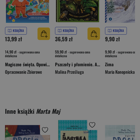
KSIĄŻKA
KSIĄŻKA
KSIĄŻKA
13,99 zł
36,59 zł
9,90 zł
14,90 zł
59,90 zł
9,90 zł
- sugerowana cena
- sugerowana cena
- sugerowana cena
detaliczna
detaliczna
detaliczna
Magiczne święta. Opowiadanka & rzepiki
Pszczoły i płomienie. Animarium. Tom 2
Zima
Opracowanie Zbiorowe
Malina Prześluga
Maria Konopnicka
Inne książki
Marta Maj