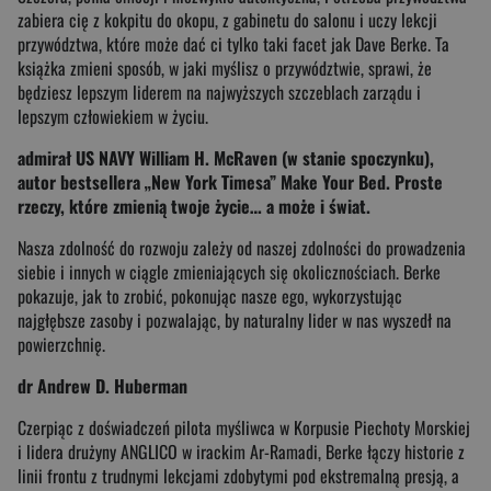
zabiera cię z kokpitu do okopu, z gabinetu do salonu i uczy lekcji
przywództwa, które może dać ci tylko taki facet jak Dave Berke. Ta
książka zmieni sposób, w jaki myślisz o przywództwie, sprawi, że
będziesz lepszym liderem na najwyższych szczeblach zarządu i
lepszym człowiekiem w życiu.
admirał US NAVY William H. McRaven (w stanie spoczynku),
autor bestsellera „New York Timesa” Make Your Bed. Proste
rzeczy, które zmienią twoje życie… a może i świat.
Nasza zdolność do rozwoju zależy od naszej zdolności do prowadzenia
siebie i innych w ciągle zmieniających się okolicznościach. Berke
pokazuje, jak to zrobić, pokonując nasze ego, wykorzystując
najgłębsze zasoby i pozwalając, by naturalny lider w nas wyszedł na
powierzchnię.
dr Andrew D. Huberman
Czerpiąc z doświadczeń pilota myśliwca w Korpusie Piechoty Morskiej
i lidera drużyny ANGLICO w irackim Ar-Ramadi, Berke łączy historie z
linii frontu z trudnymi lekcjami zdobytymi pod ekstremalną presją, a