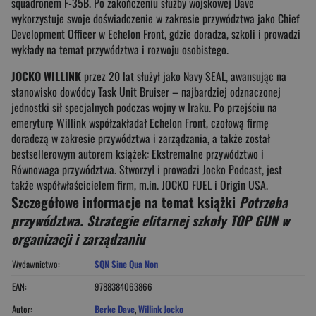
squadronem F-35B. Po zakończeniu służby wojskowej Dave
wykorzystuje swoje doświadczenie w zakresie przywództwa jako Chief
Development Officer w Echelon Front, gdzie doradza, szkoli i prowadzi
wykłady na temat przywództwa i rozwoju osobistego.
JOCKO WILLINK
przez 20 lat służył jako Navy SEAL, awansując na
stanowisko dowódcy Task Unit Bruiser – najbardziej odznaczonej
jednostki sił specjalnych podczas wojny w Iraku. Po przejściu na
emeryturę Willink współzakładał Echelon Front, czołową firmę
doradczą w zakresie przywództwa i zarządzania, a także został
bestsellerowym autorem książek: Ekstremalne przywództwo i
Równowaga przywództwa. Stworzył i prowadzi Jocko Podcast, jest
także współwłaścicielem firm, m.in. JOCKO FUEL i Origin USA.
Szczegółowe informacje na temat książki
Potrzeba
przywództwa. Strategie elitarnej szkoły TOP GUN w
organizacji i zarządzaniu
Wydawnictwo:
SQN Sine Qua Non
EAN:
9788384063866
Autor:
Berke Dave
,
Willink Jocko