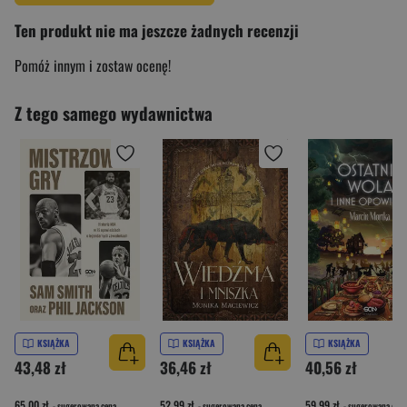
Ten produkt nie ma jeszcze żadnych recenzji
Pomóż innym i zostaw ocenę!
Z tego samego wydawnictwa
KSIĄŻKA
KSIĄŻKA
KSIĄŻKA
43,48 zł
36,46 zł
40,56 zł
65,00 zł
52,99 zł
59,99 zł
- sugerowana cena
- sugerowana cena
- sugerowana cena