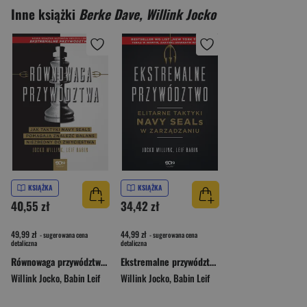
Inne książki
Berke Dave, Willink Jocko
KSIĄŻKA
KSIĄŻKA
40,55 zł
34,42 zł
49,99 zł
44,99 zł
- sugerowana cena
- sugerowana cena
detaliczna
detaliczna
Równowaga przywództwa Jak taktyki Navy Seals pomagają znaleźć balans niezbędny do zwycięstwa
Ekstremalne przywództwo Elitarne taktyki Navy SEALs w zarządzaniu
Willink Jocko
,
Babin Leif
Willink Jocko
,
Babin Leif