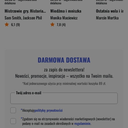
detaliczna
detaliczna
detaliczna
Mistrzowie gry. Historia NBA w 75 opowieściach o legendarnych zawodnikach
Wiedźma i mniszka
Sam Smith
,
Jackson Phil
Monika Maciewicz
Marcin Mortka
6,1 (9)
7,8 (4)
DARMOWA DOSTAWA
za zapis do newslettera!
Nowości, promocje, inspiracje – wszystko na Twoim mailu.
*Kod jednorazowego użycia przy minimalnej wartości koszyka 89 zł.
Twój adres e-mail
*
Akceptuję
politykę prywatności
*
Zgadzam się na otrzymywanie wiadomości marketingowych (newsletter) na
podany
e-mail
na zasadach określonych w
regulaminie
.