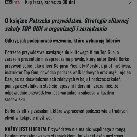
Kup teraz, zapłać za
30 dni
O książce
Potrzeba przywództwa. Strategie elitarnej
szkoły TOP GUN w organizacji i zarządzaniu
Odkryj, jak podejmować wyzwania, które wykuwają liderów
Potrzeba przywództwa nawiązuje do kultowego filmu Top Gun, a
zarazem prezentuje niezaprzeczalną prawdę, którą autor David Berke
przyswoił sobie jako oficer Korpusu Piechoty Morskiej, pilot myśliwca,
instruktor Top Gun, dowódca podczas walk lądowych oraz mąż i ojciec.
Bazując na doświadczeniach zdobytych w boju i podczas szkoleń,
pomaga czytelnikom stać się lepszymi liderami i zrozumieć, że
odpowiednie przywództwo jest warunkiem sukcesu w każdym
środowisku.
Berke dzieli się zasadami, które wypracował podczas wielu trudnych
chwil w kokpicie myśliwca:
KAŻDY JEST LIDEREM
. Przywództwo nie ma nic wspólnego z rangą,
tytułem czy zajmowanym stanowiskiem. Im więcej osób postrzega