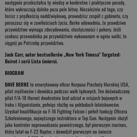
następnie przekształca tę wiedzę w konkretne i praktyczne porady,
które wykraczają daleko poza pole bitwy. Niezależnie od tego, czy
lecisz z prędkością naddźwiękową, prowadzisz zespół z gabinetu, czy
poruszasz się w zawiłościach życia, Berke udowadnia, że prawdziwe
przywództwo wymaga zdecydowania, elastyczności i pokory. Jeśli
szukasz przewodnika po przywództwie wykuwanym w ogniu walki, to
sięgnij po Potrzebę przywództwa.
Jack Carr, autor bestsellerów „New York Timesa” Targeted:
Beirut i serii Lista śmierci.
BIOGRAM
DAVE BERKE
to emerytowany oficer Korpusu Piechoty Morskiej USA,
pilot myśliwców i dowódca podczas walk lądowych. Ten doświadczony
pilot F/A-18 Hornet dwukrotnie brał udział w misjach bojowych w
Iraku i Afganistanie, pełniąc służbę na pokładach lotniskowców.
Uzyskał kwalifikacje na F-16 Fighting Falcon i pełnił funkcję Oficera
Szkoleniowego, najwyższego instruktora w Top Gun. Następnie służył
jako kontroler naprowadzania powietrznego, był pierwszym marines,
który latał na F-22 Raptor, i dowodził pierwszym na świecie