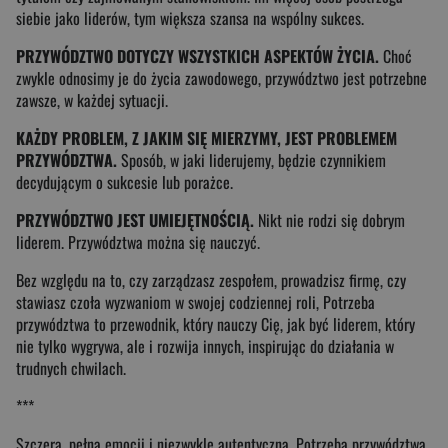
siebie jako liderów, tym większa szansa na wspólny sukces.
PRZYWÓDZTWO DOTYCZY WSZYSTKICH ASPEKTÓW ŻYCIA.
Choć
zwykle odnosimy je do życia zawodowego, przywództwo jest potrzebne
zawsze, w każdej sytuacji.
KAŻDY PROBLEM, Z JAKIM SIĘ MIERZYMY, JEST PROBLEMEM
PRZYWÓDZTWA.
Sposób, w jaki liderujemy, będzie czynnikiem
decydującym o sukcesie lub porażce.
PRZYWÓDZTWO JEST UMIEJĘTNOŚCIĄ.
Nikt nie rodzi się dobrym
liderem. Przywództwa można się nauczyć.
Bez względu na to, czy zarządzasz zespołem, prowadzisz firmę, czy
stawiasz czoła wyzwaniom w swojej codziennej roli, Potrzeba
przywództwa to przewodnik, który nauczy Cię, jak być liderem, który
nie tylko wygrywa, ale i rozwija innych, inspirując do działania w
trudnych chwilach.
***
Szczera, pełna emocji i niezwykle autentyczna, Potrzeba przywództwa