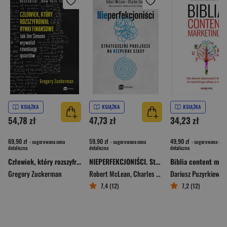
KSIĄŻKA
KSIĄŻKA
KSIĄŻKA
54,78 zł
47,73 zł
34,23 zł
69,90 zł
59,90 zł
49,90 zł
- sugerowana cena
- sugerowana cena
- sugerowana cena
detaliczna
detaliczna
detaliczna
Człowiek, który rozszyfrował rynki finansowe. Jak Jim Simons wywołał rewolucję quantów
NIEPERFEKCJONIŚCI. Strategiczne podejście na niepewne czasy
Gregory Zuckerman
Robert McLean
,
Charles Conn
Dariusz Puzyrkiewicz
7,4 (12)
7,2 (12)