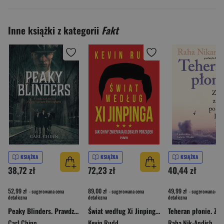
Inne książki z kategorii
Fakt
KSIĄŻKA
KSIĄŻKA
KSIĄŻKA
38,72 zł
72,23 zł
40,44 zł
52,99 zł
89,00 zł
49,99 zł
- sugerowana cena
- sugerowana cena
- sugerowana cena
detaliczna
detaliczna
detaliczna
Peaky Blinders. Prawdziwa historia słynnych gangów Birminghamu
Świat według Xi Jinpinga. Jak Chiny zmieniają globalny porządek
Carl Chinn
Kevin Rudd
Raha Nik-Andish