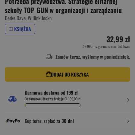
Potrzeba przywództwa. Strategie elitarnej
szkoły TOP GUN w organizacji i zarządzaniu
Berke Dave
,
Willink Jocko
KSIĄŻKA
32,99 zł
59,99 zł
- sugerowana cena detaliczna
Zamów teraz, wyślemy w poniedziałek.
DODAJ DO KOSZYKA
Darmowa dostawa od 199 zł
Do darmowej dostawy brakuje Ci 199,00 zł
Kup teraz, zapłać za
30 dni