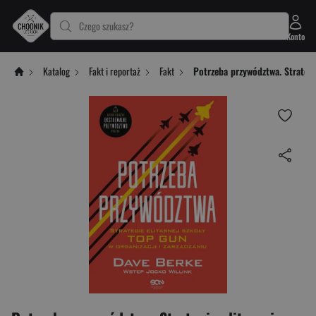
Czego szukasz?
Konto
Katalog
Fakt i reportaż
Fakt
Potrzeba przywództwa. Strategi