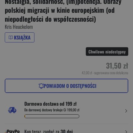
Nostalgia, solidarność, (im)potencja. Obrazy
polskiej migracji w kinie europejskim (od
niepodległości do współczesności)
Kris Heuckelom
KSIĄŻKA
Chwilowo niedostępny
31,50 zł
42,00 zł
- sugerowana cena detaliczna
POWIADOM O DOSTĘPNOŚCI
Darmowa dostawa od 199 zł
Do darmowej dostawy brakuje Ci 199,00 zł
Kup teraz, zapłać za
30 dni