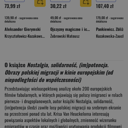
73,99 zł
30,22 zł
107,40 zł
139,90 zł
49,00 zł
179,00 zł
- sugerowana cena
- sugerowana cena
- sugerowana cen
detaliczna
detaliczna
detaliczna
Aleksander Gierymski
Ojczyzny magiczne i ich twórcy w literaturze i filmie na przełomie XX i XXI wieku
Pankiewicz. Zbliżen
Krzysztofowicz-Kozakowska Stefania
Żebrowski Mateusz
O książce
Nostalgia, solidarność, (im)potencja.
Obrazy polskiej migracji w kinie europejskim (od
niepodległości do współczesności)
Przedstawiając wieloaspektową analizę około 200 europejskich
filmów fabularnych, w których pojawiają się polscy imigranci w rolach
pierwszo- i drugoplanowych, autor książki Nostalgia, solidarność,
(im)potencja śledzi zawiłe losy polskiej migracji na srebrnym ekranie
na przestrzeni ponad stu lat. Krisa Van Heuckeloma interesują
powiązania aspektów lokalnych i globalnych, zmienność wizerunku
emigrantów w czasie oraz możliwości usytuowania produkcji filmowej