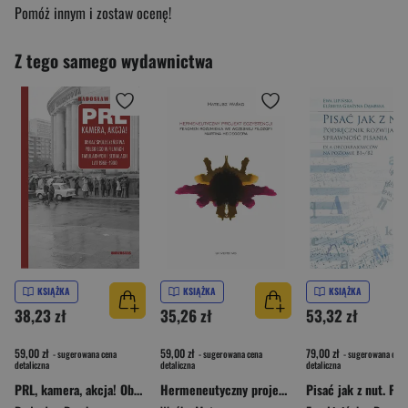
Pomóż innym i zostaw ocenę!
Z tego samego wydawnictwa
KSIĄŻKA
KSIĄŻKA
KSIĄŻKA
38,23 zł
35,26 zł
53,32 zł
59,00 zł
59,00 zł
79,00 zł
- sugerowana cena
- sugerowana cena
- sugerowana cena
detaliczna
detaliczna
detaliczna
PRL, kamera, akcja! Obraz społeczeństwa polskiego w filmach fabularnych i serialach lat 1968-1990
Hermeneutyczny projekt egzystencji Femen rozumienia we wczesnej filozofii Martina Heideggera