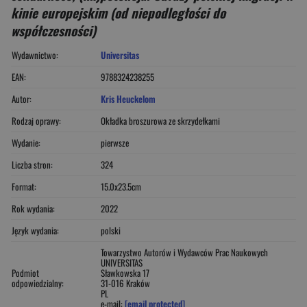
kinie europejskim (od niepodległości do
współczesności)
Wydawnictwo:
Universitas
EAN:
9788324238255
Autor:
Kris Heuckelom
Rodzaj oprawy:
Okładka broszurowa ze skrzydełkami
Wydanie:
pierwsze
Liczba stron:
324
Format:
15.0x23.5cm
Rok wydania:
2022
Język wydania:
polski
Towarzystwo Autorów i Wydawców Prac Naukowych
UNIVERSITAS
Podmiot
Sławkowska 17
odpowiedzialny:
31-016 Kraków
PL
e-mail:
[email protected]