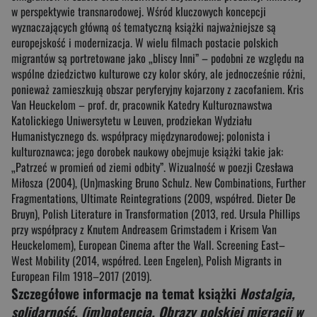
w perspektywie transnarodowej. Wśród kluczowych koncepcji
wyznaczających główną oś tematyczną książki najważniejsze są
europejskość i modernizacja. W wielu filmach postacie polskich
migrantów są portretowane jako „bliscy Inni” – podobni ze względu na
wspólne dziedzictwo kulturowe czy kolor skóry, ale jednocześnie różni,
ponieważ zamieszkują obszar peryferyjny kojarzony z zacofaniem. Kris
Van Heuckelom – prof. dr, pracownik Katedry Kulturoznawstwa
Katolickiego Uniwersytetu w Leuven, prodziekan Wydziału
Humanistycznego ds. współpracy międzynarodowej; polonista i
kulturoznawca; jego dorobek naukowy obejmuje książki takie jak:
„Patrzeć w promień od ziemi odbity”. Wizualność w poezji Czesława
Miłosza (2004), (Un)masking Bruno Schulz. New Combinations, Further
Fragmentations, Ultimate Reintegrations (2009, współred. Dieter De
Bruyn), Polish Literature in Transformation (2013, red. Ursula Phillips
przy współpracy z Knutem Andreasem Grimstadem i Krisem Van
Heuckelomem), European Cinema after the Wall. Screening East–
West Mobility (2014, współred. Leen Engelen), Polish Migrants in
European Film 1918–2017 (2019).
Szczegółowe informacje na temat książki
Nostalgia,
solidarność, (im)potencja. Obrazy polskiej migracji w