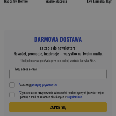
Radosław Domke
Waśko Mateusz
Ewa Lipińska
,
Dąmbska Elżbiet
DARMOWA DOSTAWA
za zapis do newslettera!
Nowości, promocje, inspiracje – wszystko na Twoim mailu.
*Kod jednorazowego użycia przy minimalnej wartości koszyka 89 zł.
Twój adres e-mail
*
Akceptuję
politykę prywatności
*
Zgadzam się na otrzymywanie wiadomości marketingowych (newsletter) na
podany
e-mail
na zasadach określonych w
regulaminie
.
ZAPISZ SIĘ