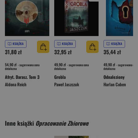
KSIĄŻKA
KSIĄŻKA
KSIĄŻKA
31,80 zł
32,95 zł
35,44 zł
54,90 zł
49,90 zł
49,90 zł
- sugerowana cena
- sugerowana cena
- sugerowana cena
detaliczna
detaliczna
detaliczna
Afryt. Darasz. Tom 3
Grobla
Odnaleziony
Aldona Reich
Paweł Jaszczuk
Harlan Coben
Inne książki
Opracowanie Zbiorowe