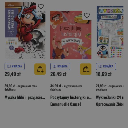
KSIĄŻKA
KSIĄŻKA
KSIĄŻKA
29,49 zł
26,49 zł
18,69 zł
39,99 zł
34,99 zł
21,99 zł
- sugerowana cena
- sugerowana cena
- sugerowana cena
detaliczna
detaliczna
detaliczna
Myszka Miki i przyjaciele. Disney. Zagadkowe rysunki. Kolorowanka antystresowa. Art therapy
Poczytajmy historyjki o marzeniach. Disney
Wykreślanki 24 nak
Emmanuelle Caussé
Opracowanie Zbioro