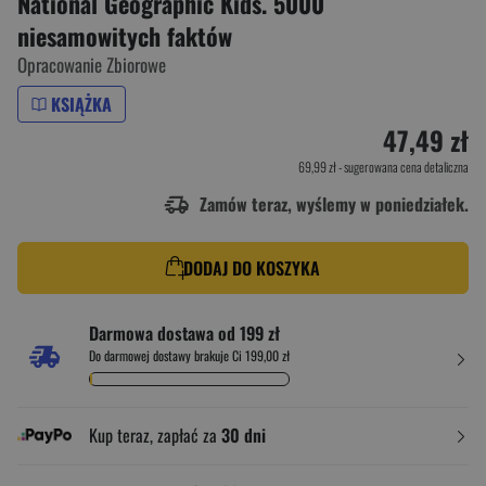
National Geographic Kids. 5000
niesamowitych faktów
Opracowanie Zbiorowe
KSIĄŻKA
47,49 zł
69,99 zł
- sugerowana cena detaliczna
Zamów teraz, wyślemy w poniedziałek.
DODAJ DO KOSZYKA
Darmowa dostawa od 199 zł
Do darmowej dostawy brakuje Ci 199,00 zł
Kup teraz, zapłać za
30 dni