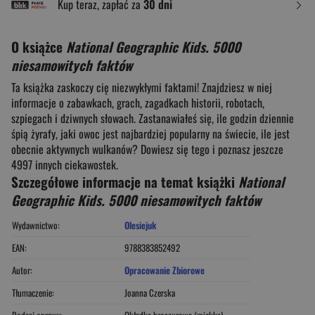
Kup teraz, zapłać za
30 dni
O książce
National Geographic Kids. 5000
niesamowitych faktów
Ta książka zaskoczy cię niezwykłymi faktami! Znajdziesz w niej
informacje o zabawkach, grach, zagadkach historii, robotach,
szpiegach i dziwnych słowach. Zastanawiałeś się, ile godzin dziennie
śpią żyrafy, jaki owoc jest najbardziej popularny na świecie, ile jest
obecnie aktywnych wulkanów? Dowiesz się tego i poznasz jeszcze
4997 innych ciekawostek.
Szczegółowe informacje na temat książki
National
Geographic Kids. 5000 niesamowitych faktów
Wydawnictwo:
Olesiejuk
EAN:
9788383852492
Autor:
Opracowanie Zbiorowe
Tłumaczenie:
Joanna Czerska
Rodzaj oprawy:
Okładka broszurowa (miękka)