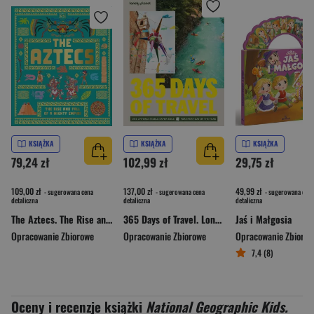
KSIĄŻKA
KSIĄŻKA
KSIĄŻKA
79,24 zł
102,99 zł
29,75 zł
109,00 zł
137,00 zł
49,99 zł
- sugerowana cena
- sugerowana cena
- sugerowana cena
detaliczna
detaliczna
detaliczna
The Aztecs. The Rise and Fall of a Mighty Empire
365 Days of Travel. Lonely Planet
Jaś i Małgosia
Opracowanie Zbiorowe
Opracowanie Zbiorowe
Opracowanie Zbioro
7,4 (8)
Oceny i recenzje książki
National Geographic Kids.