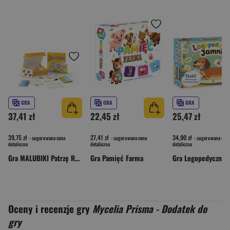
GRA
GRA
GRA
37,41 zł
22,45 zł
25,47 zł
39,75 zł
27,41 zł
34,90 zł
- sugerowana cena
- sugerowana cena
- sugerowana cena
detaliczna
detaliczna
detaliczna
Gra MALUBIKI Patrzę Rysuję Poznaję
Gra Pamięć Farma
Oceny i recenzje gry
Mycelia Prisma - Dodatek do
gry