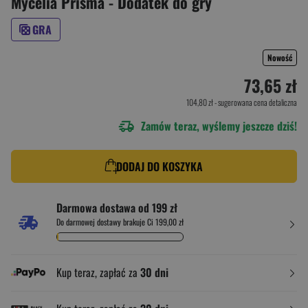
Mycelia Prisma - Dodatek do gry
GRA
Nowość
73,65 zł
104,80 zł
- sugerowana cena detaliczna
Zamów teraz, wyślemy jeszcze dziś!
DODAJ DO KOSZYKA
Darmowa dostawa od 199 zł
Do darmowej dostawy brakuje Ci 199,00 zł
Kup teraz, zapłać za
30 dni