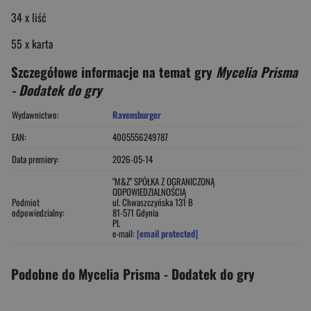
34 x liść
55 x karta
Szczegółowe informacje na temat gry
Mycelia Prisma
- Dodatek do gry
Wydawnictwo:
Ravensburger
EAN:
4005556249787
Data premiery:
2026-05-14
"M&Z" SPÓŁKA Z OGRANICZONĄ
ODPOWIEDZIALNOŚCIĄ
Podmiot
ul. Chwaszczyńska 131 B
odpowiedzialny:
81-571 Gdynia
PL
e-mail:
[email protected]
Podobne do Mycelia Prisma - Dodatek do gry