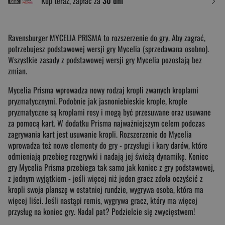
Kup teraz, zapłać za
30 dni
Ravensburger MYCELIA PRISMA to rozszerzenie do gry. Aby zagrać,
potrzebujesz podstawowej wersji gry Mycelia (sprzedawana osobno).
Wszystkie zasady z podstawowej wersji gry Mycelia pozostają bez
zmian.
Mycelia Prisma wprowadza nowy rodzaj kropli zwanych kroplami
pryzmatycznymi. Podobnie jak jasnoniebieskie krople, krople
pryzmatyczne są kroplami rosy i mogą być przesuwane oraz usuwane
za pomocą kart. W dodatku Prisma najważniejszym celem podczas
zagrywania kart jest usuwanie kropli. Rozszerzenie do Mycelia
wprowadza też nowe elementy do gry - przysługi i kary darów, które
odmieniają przebieg rozgrywki i nadają jej świeżą dynamikę. Koniec
gry Mycelia Prisma przebiega tak samo jak koniec z gry podstawowej,
z jednym wyjątkiem - jeśli więcej niż jeden gracz zdoła oczyścić z
kropli swoja planszę w ostatniej rundzie, wygrywa osoba, która ma
więcej liści. Jeśli nastąpi remis, wygrywa gracz, który ma więcej
przysług na koniec gry. Nadal pat? Podzielcie się zwycięstwem!