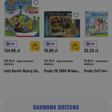
GRA
GRA
GRA
134,99 zł
76,99 zł
32,33 zł
192,10 zł
131,70 zł
41,60 zł
- sugerowana cena
- sugerowana cena
- sugerowana cena
detaliczna
detaliczna
detaliczna
Lotti Karotti Wyścig Chase'a Psi Patrol
Puzzle 2D 2000 Władca Pierścieni 16927
DARMOWA DOSTAWA