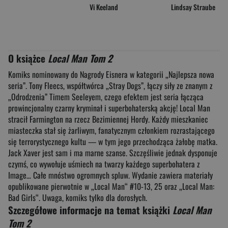
Vi Keeland
Lindsay Straube
O książce
Local Man Tom 2
Komiks nominowany do Nagrody Eisnera w kategorii „Najlepsza nowa
seria”. Tony Fleecs, współtwórca „Stray Dogs”, łączy siły ze znanym z
„Odrodzenia” Timem Seeleyem, czego efektem jest seria łącząca
prowincjonalny czarny kryminał i superbohaterską akcję! Local Man
stracił Farmington na rzecz Bezimiennej Hordy. Każdy mieszkaniec
miasteczka stał się żarliwym, fanatycznym członkiem rozrastającego
się terrorystycznego kultu — w tym jego przechodząca żałobę matka.
Jack Xaver jest sam i ma marne szanse. Szczęśliwie jednak dysponuje
czymś, co wywołuje uśmiech na twarzy każdego superbohatera z
Image… Całe mnóstwo ogromnych spluw. Wydanie zawiera materiały
opublikowane pierwotnie w „Local Man“ #10-13, 25 oraz „Local Man:
Bad Girls“. Uwaga, komiks tylko dla dorosłych.
Szczegółowe informacje na temat książki
Local Man
Tom 2