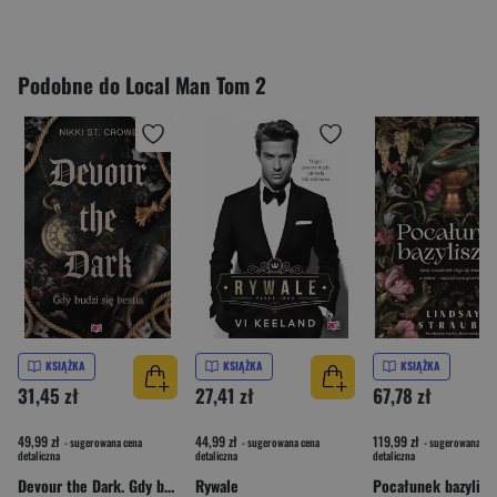
Podobne do Local Man Tom 2
KSIĄŻKA
KSIĄŻKA
KSIĄŻKA
31,45 zł
27,41 zł
67,78 zł
49,99 zł
44,99 zł
119,99 zł
- sugerowana cena
- sugerowana cena
- sugerowana cen
detaliczna
detaliczna
detaliczna
Devour the Dark. Gdy budzi się bestia. Devourer. Tom 2
Rywale