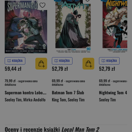
KSIĄŻKA
KSIĄŻKA
KSIĄŻKA
59,44 zł
52,79 zł
52,79 zł
79,99 zł
69,99 zł
69,99 zł
- sugerowana cena
- sugerowana cena
- sugerowana cena
detaliczna
detaliczna
detaliczna
Superman kontra Lobo. DC Black Label
Batman Tom 7 Ślub
Seeley Tim
,
Mirka Andolfo
King Tom
,
Seeley Tim
Seeley Tim
Oceny i recenzje książki
Local Man Tom 2