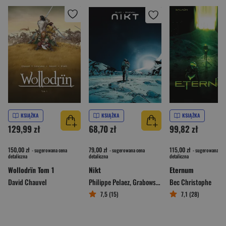
KSIĄŻKA
KSIĄŻKA
KSIĄŻKA
129,99 zł
68,70 zł
99,82 zł
150,00 zł
79,00 zł
115,00 zł
- sugerowana cena
- sugerowana cena
- sugerowana cen
detaliczna
detaliczna
detaliczna
Wollodrïn Tom 1
Nikt
Eternum
David Chauvel
Philippe Pelaez
,
Grabowski Guénaël
Bec Christophe
,
Bechu Denis
7,5 (15)
7,1 (28)