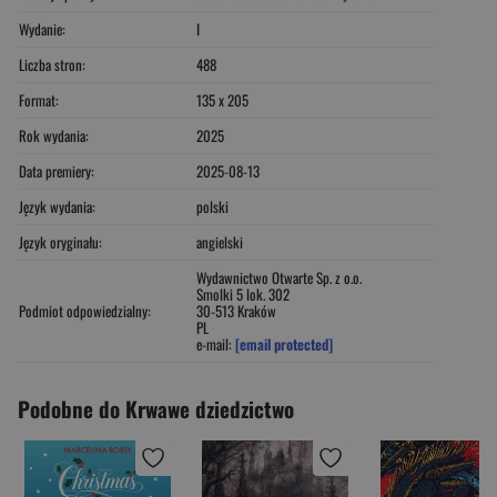
Wydanie:
I
Liczba stron:
488
Format:
135 x 205
Rok wydania:
2025
Data premiery:
2025-08-13
Język wydania:
polski
Język oryginału:
angielski
Wydawnictwo Otwarte Sp. z o.o.
Smolki 5 lok. 302
Podmiot odpowiedzialny:
30-513 Kraków
PL
e-mail:
[email protected]
Podobne do Krwawe dziedzictwo