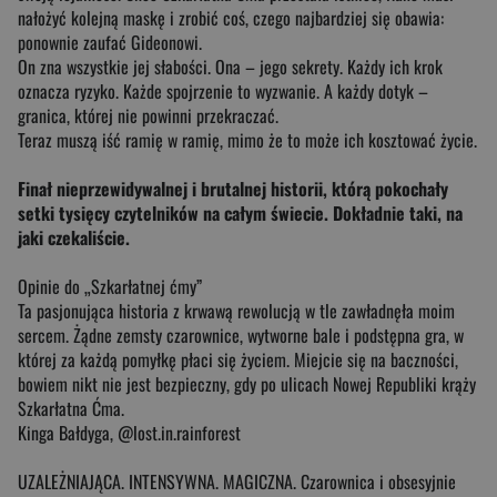
nałożyć kolejną maskę i zrobić coś, czego najbardziej się obawia:
ponownie zaufać Gideonowi.
On zna wszystkie jej słabości. Ona – jego sekrety. Każdy ich krok
oznacza ryzyko. Każde spojrzenie to wyzwanie. A każdy dotyk –
granica, której nie powinni przekraczać.
Teraz muszą iść ramię w ramię, mimo że to może ich kosztować życie.
Finał nieprzewidywalnej i brutalnej historii, którą pokochały
setki tysięcy czytelników na całym świecie. Dokładnie taki, na
jaki czekaliście.
Opinie do „Szkarłatnej ćmy”
Ta pasjonująca historia z krwawą rewolucją w tle zawładnęła moim
sercem. Żądne zemsty czarownice, wytworne bale i podstępna gra, w
której za każdą pomyłkę płaci się życiem. Miejcie się na baczności,
bowiem nikt nie jest bezpieczny, gdy po ulicach Nowej Republiki krąży
Szkarłatna Ćma.
Kinga Bałdyga, @lost.in.rainforest
UZALEŻNIAJĄCA. INTENSYWNA. MAGICZNA. Czarownica i obsesyjnie