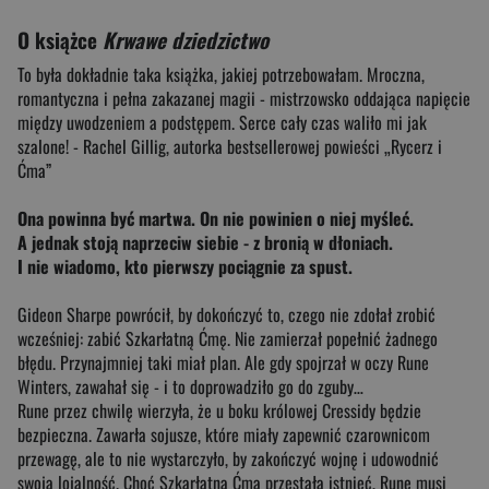
O książce
Krwawe dziedzictwo
To była dokładnie taka książka, jakiej potrzebowałam. Mroczna,
romantyczna i pełna zakazanej magii - mistrzowsko oddająca napięcie
między uwodzeniem a podstępem. Serce cały czas waliło mi jak
szalone! - Rachel Gillig, autorka bestsellerowej powieści „Rycerz i
Ćma”
Ona powinna być martwa. On nie powinien o niej myśleć.
A jednak stoją naprzeciw siebie
-
z bronią w dłoniach.
I nie wiadomo, kto pierwszy pociągnie za spust.
Gideon Sharpe powrócił, by dokończyć to, czego nie zdołał zrobić
wcześniej: zabić Szkarłatną Ćmę. Nie zamierzał popełnić żadnego
błędu. Przynajmniej taki miał plan. Ale gdy spojrzał w oczy Rune
Winters, zawahał się - i to doprowadziło go do zguby…
Rune przez chwilę wierzyła, że u boku królowej Cressidy będzie
bezpieczna. Zawarła sojusze, które miały zapewnić czarownicom
przewagę, ale to nie wystarczyło, by zakończyć wojnę i udowodnić
swoją lojalność. Choć Szkarłatna Ćma przestała istnieć, Rune musi