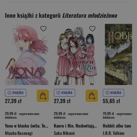
Inne książki z kategorii
Literatura młodzieżowa
KSIĄŻKA
KSIĄŻKA
KSIĄŻKA
27,39 zł
27,39 zł
55,65 zł
29,99 zł
29,99 zł
79,99 zł
- sugerowana cena
- sugerowana cena
- sugerowana cena
detaliczna
detaliczna
detaliczna
Yona w blasku świtu. Tom 38
Kaoru i Rin. Rozkwitając z tobą. Tom 10
Mizuho Kusanagi
Saka Mikami
J.R.R. Tolkien