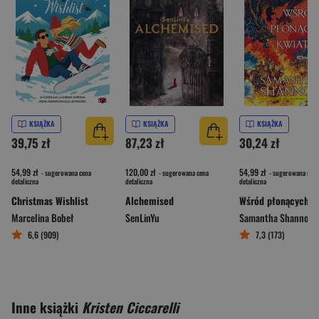
KSIĄŻKA
KSIĄŻKA
KSIĄŻKA
39,75 zł
87,23 zł
30,24 zł
54,99 zł
120,00 zł
54,99 zł
- sugerowana cena
- sugerowana cena
- sugerowana cena
detaliczna
detaliczna
detaliczna
Christmas Wishlist
Alchemised
Marcelina Bobeł
SenLinYu
Samantha Shannon
6,6 (909)
7,3 (173)
Inne książki
Kristen Ciccarelli