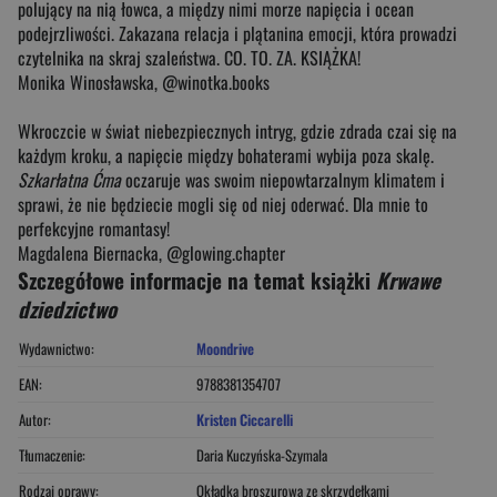
polujący na nią łowca, a między nimi morze napięcia i ocean
podejrzliwości. Zakazana relacja i plątanina emocji, która prowadzi
czytelnika na skraj szaleństwa. CO. TO. ZA. KSIĄŻKA!
Monika Winosławska, @winotka.books
Wkroczcie w świat niebezpiecznych intryg, gdzie zdrada czai się na
każdym kroku, a napięcie między bohaterami wybija poza skalę.
Szkarłatna Ćma
oczaruje was swoim niepowtarzalnym klimatem i
sprawi, że nie będziecie mogli się od niej oderwać. Dla mnie to
perfekcyjne romantasy!
Magdalena Biernacka, @glowing.chapter
Szczegółowe informacje na temat książki
Krwawe
dziedzictwo
Wydawnictwo:
Moondrive
EAN:
9788381354707
Autor:
Kristen Ciccarelli
Tłumaczenie:
Daria Kuczyńska-Szymala
Rodzaj oprawy:
Okładka broszurowa ze skrzydełkami