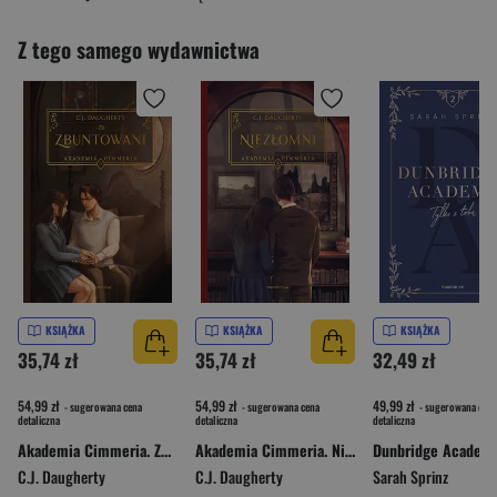
Z tego samego wydawnictwa
KSIĄŻKA
KSIĄŻKA
KSIĄŻKA
35,74 zł
35,74 zł
32,49 zł
54,99 zł
54,99 zł
49,99 zł
- sugerowana cena
- sugerowana cena
- sugerowana cena
detaliczna
detaliczna
detaliczna
Akademia Cimmeria. Zbuntowani [wyd. 2, 2024]
Akademia Cimmeria. Niezłomni [wyd. 2, 2024]
C.J. Daugherty
C.J. Daugherty
Sarah Sprinz