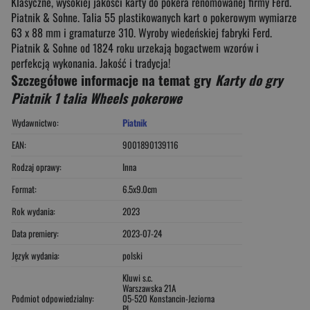
Klasyczne, wysokiej jakości karty do pokera renomowanej firmy Ferd.
Piatnik & Sohne. Talia 55 plastikowanych kart o pokerowym wymiarze
63 x 88 mm i gramaturze 310. Wyroby wiedeńskiej fabryki Ferd.
Piatnik & Sohne od 1824 roku urzekają bogactwem wzorów i
perfekcją wykonania. Jakość i tradycja!
Szczegółowe informacje na temat gry
Karty do gry
Piatnik 1 talia Wheels pokerowe
Wydawnictwo:
Piatnik
EAN:
9001890139116
Rodzaj oprawy:
Inna
Format:
6.5x9.0cm
Rok wydania:
2023
Data premiery:
2023-07-24
Język wydania:
polski
Kluwi s.c.
Warszawska 21A
Podmiot odpowiedzialny:
05-520 Konstancin-Jeziorna
PL