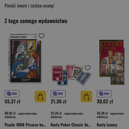
Pomóż innym i zostaw ocenę!
Z tego samego wydawnictwa
GRA
GRA
GRA
55,37 zł
21,36 zł
30,62 zł
80,95 zł
25,26 zł
40,38 zł
- sugerowana cena
- sugerowana cena
- sugerowana cena
detaliczna
detaliczna
detaliczna
Puzzle 1000 Picasso kobieta z książką
Karty Poker Classic Series
Karty Luxury