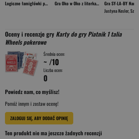
Logiczne łamigłówki poziom podstawowy
Gra Oko w Oko z literkami
Justyna Kesler
,
Szczepkowicz 
Oceny i recenzje gry
Karty do gry Piatnik 1 talia
Wheels pokerowe
Średnia ocen:
~
/10
Liczba ocen:
0
Powiedz nam, co myślisz!
Pomóż innym i zostaw ocenę!
ZALOGUJ SIĘ, ABY DODAĆ OPINIĘ
Ten produkt nie ma jeszcze żadnych recenzji