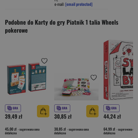
e-mail:
[email protected]
Podobne do Karty do gry Piatnik 1 talia Wheels
pokerowe
GRA
GRA
GRA
39,49 zł
30,85 zł
44,24 zł
45,00 zł
30,85 zł
64,99 zł
- sugerowana cena
- sugerowana cena
- sugerowana cena
detaliczna
detaliczna
detaliczna