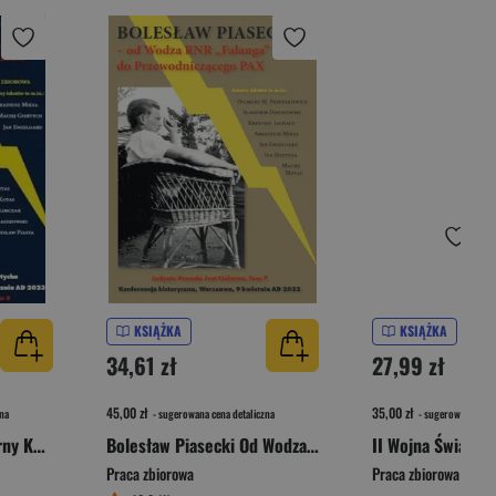
KSIĄŻKA
KSIĄŻKA
34,61 zł
27,99 zł
45,00 zł
35,00 zł
na
- sugerowana cena detaliczna
- sugerowana cena 
Jędrzej Giertych - wierny Kontynuator Myśli Dmowskiego, ideolog Katolickiego Nacjonalizmu
Bolesław Piasecki Od Wodza RNR Falanga do Przewodniczącego PAX
Praca zbiorowa
Praca zbiorowa