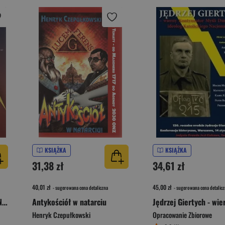
KSIĄŻKA
KSIĄŻKA
31,38 zł
34,61 zł
40,01 zł
45,00 zł
- sugerowana cena detaliczna
- sugerowana cena detalicz
Gietrzwałd - znaczenie dla Narodu i Kościoła, historia i współczesność
Antykościół w natarciu
Henryk Czepułkowski
Opracowanie Zbiorowe