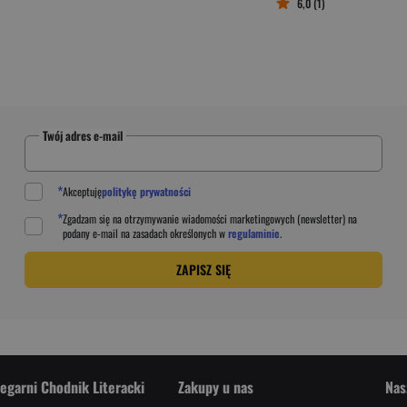
6,0 (1)
Twój adres e-mail
*
Akceptuję
politykę prywatności
*
Zgadzam się na otrzymywanie wiadomości marketingowych (newsletter) na
podany
e-mail
na zasadach określonych w
regulaminie
.
ZAPISZ SIĘ
iegarni Chodnik Literacki
Zakupy u nas
Nas