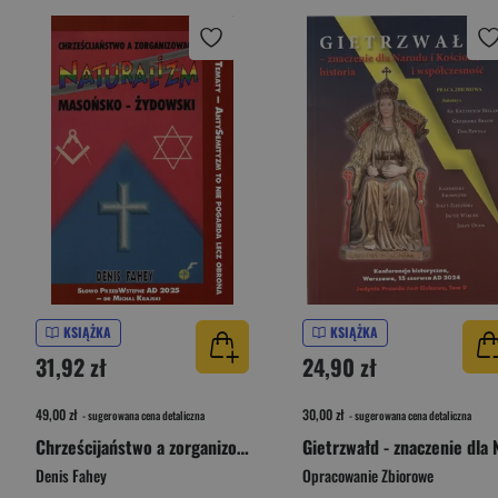
KSIĄŻKA
KSIĄŻKA
31,92 zł
24,90 zł
49,00 zł
30,00 zł
- sugerowana cena detaliczna
- sugerowana cena detaliczna
Chrześcijaństwo a zorganizowany naturalizm masońsko-żydowski
Denis Fahey
Opracowanie Zbiorowe