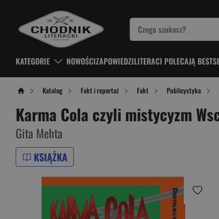
KATEGORIE
NOWOŚCI
ZAPOWIEDZI
LITERACI POLECAJĄ BESTS
Katalog
Fakt i reportaż
Fakt
Publicystyka
Karma Cola czyli mistycyzm Ws
Gita Mehta
KSIĄŻKA