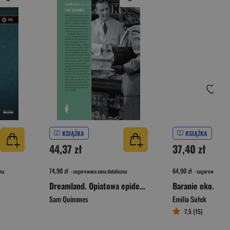
KSIĄŻKA
KSIĄŻKA
44,37 zł
37,40 zł
74,90 zł
64,90 zł
na
- sugerowana cena detaliczna
- sugerowana cena 
Dreamland. Opiatowa epidemia w USA wyd. 4
Sam Quinones
Emilia Sułek
7,5 (15)