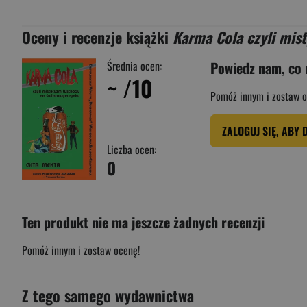
Oceny i recenzje książki
Karma Cola czyli mi
Średnia ocen:
Powiedz nam, co 
~
/10
Pomóż innym i zostaw o
ZALOGUJ SIĘ, ABY 
Liczba ocen:
0
Ten produkt nie ma jeszcze żadnych recenzji
Pomóż innym i zostaw ocenę!
Z tego samego wydawnictwa