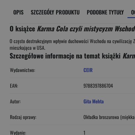
OPIS
SZCZEGÓŁY PRODUKTU
PODOBNE TYTUŁY
O
O książce
Karma Cola czyli mistycyzm Wschod
O często destrukcyjnym wpływie duchowości Wschodu na cywilizację Zac
mieszkająca w USA.
Szczegółowe informacje na temat książki
Karm
Wydawnictwo:
CEIR
EAN:
9788397886704
Autor:
Gita Mehta
Rodzaj oprawy:
Okładka broszurowa (miękka
Wydanie:
1