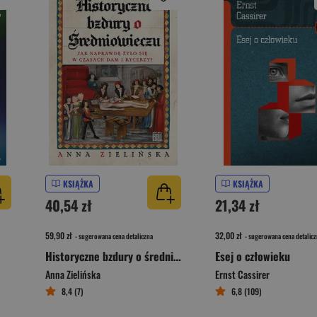
KSIĄŻKA
KSIĄŻKA
40,54 zł
21,34 zł
59,90 zł
32,00 zł
- sugerowana cena detaliczna
- sugerowana cena detalicz
Historyczne bzdury o średniowieczu. Jak naprawdę żyło się w czasach dam i rycerzy?
Esej o człowieku
Anna Zielińska
Ernst Cassirer
8,4 (7)
6,8 (109)