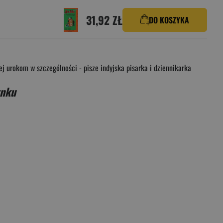
31,92 ZŁ
DO KOSZYKA
j urokom w szczególności - pisze indyjska pisarka i dziennikarka
ynku