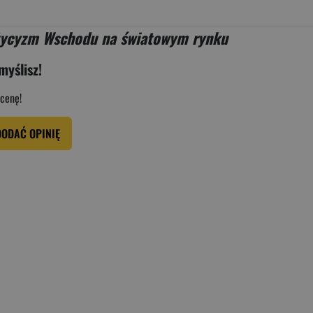
stycyzm Wschodu na światowym rynku
myślisz!
cenę!
DODAĆ OPINIĘ