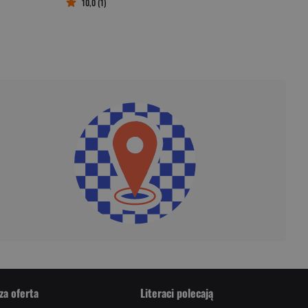
10,0 (1)
za oferta
Literaci polecają