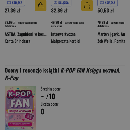
KSIĄŻKA
KSIĄŻKA
KSIĄŻKA
27,39 zł
32,89 zł
50,53 zł
29,99 zł
49,90 zł
79,99 zł
- sugerowana cena
- sugerowana cena
- sugerowana cena
detaliczna
detaliczna
detaliczna
ASTRA. Zagubieni w kosmosie. Tom 4
Introwertyczna
Kenta Shinohara
Małgorzata Korbiel
Zeb Wells
,
Romita Joh
Oceny i recenzje książki
K-POP FAN Księga wyzwań.
K-Pop
Średnia ocen:
~
/10
Liczba ocen:
0