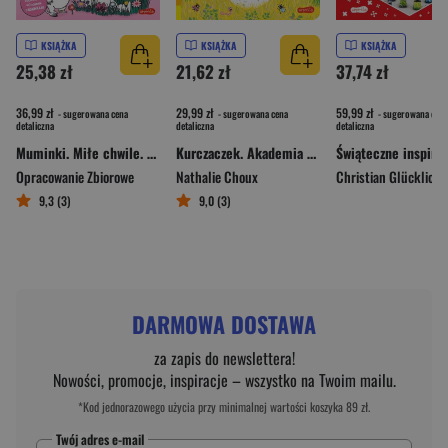
KSIĄŻKA
KSIĄŻKA
KSIĄŻKA
25,38 zł
21,62 zł
37,74 zł
36,99 zł
29,99 zł
59,99 zł
- sugerowana cena
- sugerowana cena
- sugerowana cena
detaliczna
detaliczna
detaliczna
Muminki. Miłe chwile. Urocza i relaksująca kolorowanka
Kurczaczek. Akademia mądrego dziecka. Niesamowity spacer
Opracowanie Zbiorowe
Nathalie Choux
Christian Glücklich
,
9,3 (3)
9,0 (3)
DARMOWA DOSTAWA
za zapis do newslettera!
Nowości, promocje, inspiracje – wszystko na Twoim mailu.
*Kod jednorazowego użycia przy minimalnej wartości koszyka 89 zł.
Twój adres e-mail