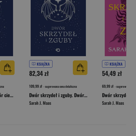
KSIĄŻKA
KSIĄŻKA
82,34 zł
54,49 zł
109,99 zł
69,99 zł
czna
- sugerowana cena detaliczna
- sugerowana cena 
Dwór mgieł i furii. Dwór cierni i róż. Tom 2 wyd. 2026
Dwór skrzydeł i zguby. Dwór cierni i róż. Tom 3 wyd. 2026
Sarah J. Maas
Sarah J. Maas