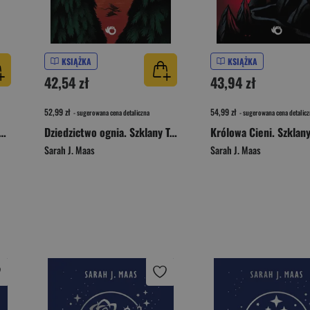
KSIĄŻKA
KSIĄŻKA
42,54 zł
43,94 zł
52,99 zł
54,99 zł
- sugerowana cena detaliczna
- sugerowana cena detalicz
 w mroku Szklany Tron Tom 2
Dziedzictwo ognia. Szklany Tron. Tom 3 wyd. 2025
Sarah J. Maas
Sarah J. Maas