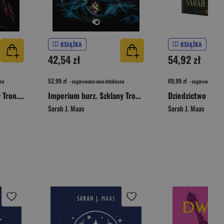
KSIĄŻKA
KSIĄŻKA
42,54 zł
54,92 zł
52,99 zł
69,99 zł
na
- sugerowana cena detaliczna
- sugerowana cena 
Królowa Cieni. Szklany Tron. Tom 4 wyd. 2025
Imperium burz. Szklany Tron. Tom 5 wyd. 2025
Sarah J. Maas
Sarah J. Maas