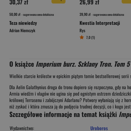
30,37 zł
26,99 zł
50,00 zł
39,90 zł
- sugerowana cena detaliczna
- sugerowana cena detaliczna
Teza niewiedzy
Kwestia Interpretacji
Adrian Niemczyk
Rys
7,0 (1)
O książce
Imperium burz. Szklany Tron. Tom 5
Wielkie starcie królestw w epickim piątym tomie bestsellerowej serii 
Dla Aelin Galathynius droga do tronu dopiero się rozpoczyna, gdy na h
Armia wiedźm i vlagów nie ugina się pod ognistym ostrzem dziedziczki
królowej Terrasenu i zabójczyni Adarlanu? Potwory wyłaniają się z horr
niż zyskać i która zmusza ją do podjęcia trudnej decyzji, co i kogo je
Szczegółowe informacje na temat książki
Impe
Wydawnictwo:
Uroboros