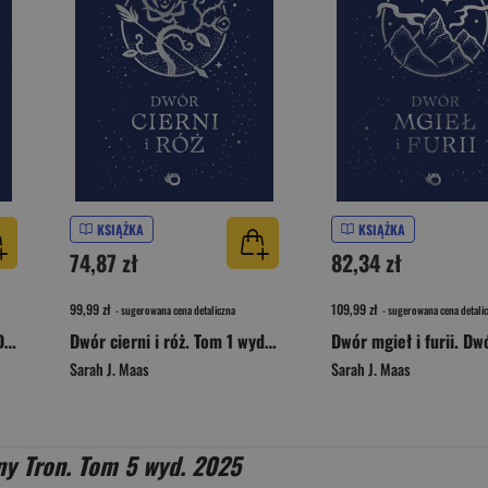
KSIĄŻKA
KSIĄŻKA
74,87 zł
82,34 zł
99,99 zł
109,99 zł
- sugerowana cena detaliczna
- sugerowana cena detali
Dwór srebrnych płomieni. Dwór cierni i róż. Tom 5 wyd. 2026
Dwór cierni i róż. Tom 1 wyd. 2026
Sarah J. Maas
Sarah J. Maas
ny Tron. Tom 5 wyd. 2025