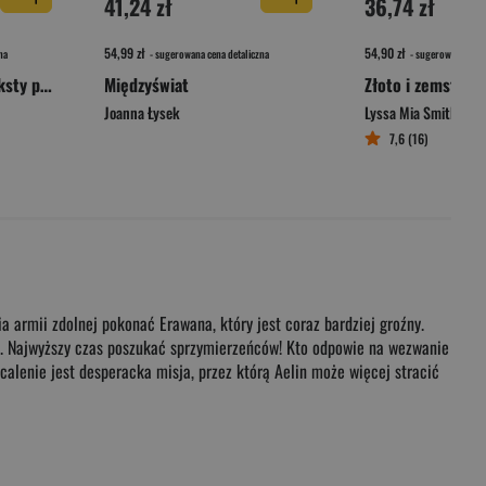
41,24 zł
36,74 zł
54,99 zł
54,90 zł
na
- sugerowana cena detaliczna
- sugerowana cena 
Diabeł i arcydzieło. Teksty przełomowe wyd. 2026
Międzyświat
Złoto i zemsta
Joanna Łysek
Lyssa Mia Smith
7,6 (16)
a armii zdolnej pokonać Erawana, który jest coraz bardziej groźny.
ało. Najwyższy czas poszukać sprzymierzeńców! Kto odpowie na wezwanie
ocalenie jest desperacka misja, przez którą Aelin może więcej stracić