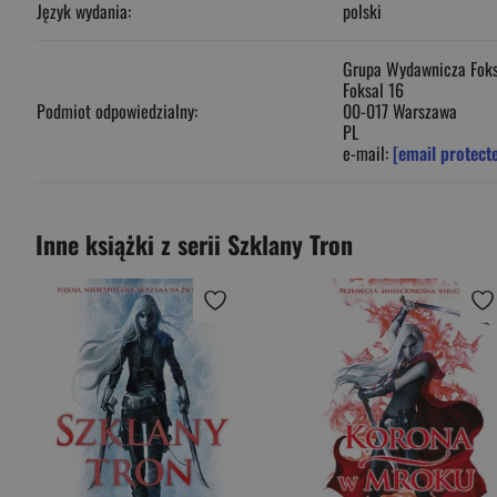
Język wydania:
polski
Grupa Wydawnicza Foksa
Foksal 16
Podmiot odpowiedzialny:
00-017 Warszawa
PL
e-mail:
[email protect
Inne książki z serii Szklany Tron