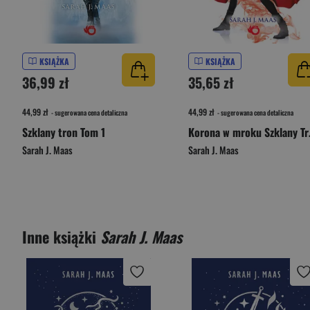
KSIĄŻKA
KSIĄŻKA
36,99 zł
35,65 zł
44,99 zł
44,99 zł
- sugerowana cena detaliczna
- sugerowana cena detaliczna
Szklany tron Tom 1
Korona
Sarah J. Maas
Sarah J. Maas
Inne książki
Sarah J. Maas