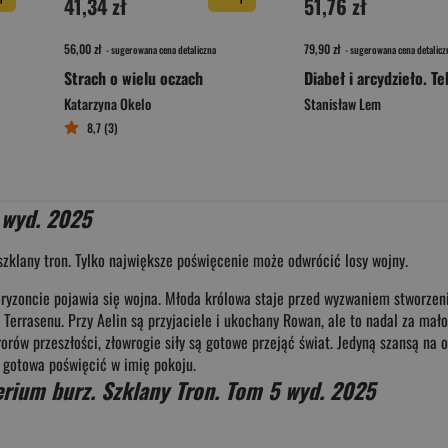
41,34 zł
51,76 zł
56,00 zł
79,90 zł
- sugerowana cena detaliczna
- sugerowana cena detalicz
Strach o wielu oczach
Katarzyna Okelo
Stanisław Lem
8,7 (3)
 wyd. 2025
szklany tron. Tylko największe poświęcenie może odwrócić losy wojny.
oryzoncie pojawia się wojna. Młoda królowa staje przed wyzwaniem stworzeni
 Terrasenu. Przy Aelin są przyjaciele i ukochany Rowan, ale to nadal za m
orów przeszłości, złowrogie siły są gotowe przejąć świat. Jedyną szansą na 
st gotowa poświęcić w imię pokoju.
rium burz. Szklany Tron. Tom 5 wyd. 2025