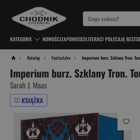
KATEGORIE
NOWOŚCI
ZAPOWIEDZI
LITERACI POLECAJĄ BESTS
Katalog
Fantastyka
Imperium burz. Szklany Tron. To
Imperium burz. Szklany Tron. T
Sarah J. Maas
KSIĄŻKA