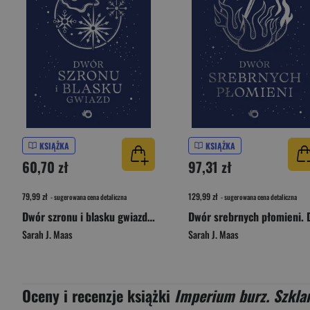
KSIĄŻKA
KSIĄŻKA
60,70 zł
97,31 zł
79,99 zł
129,99 zł
- sugerowana cena detaliczna
- sugerowana cena detaliczna
Dwór szronu i blasku gwiazd. Dwór cierni i róż. Tom 4 wyd. 2026
Sarah J. Maas
Sarah J. Maas
Oceny i recenzje książki
Imperium burz. Szkla