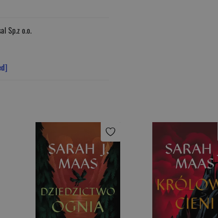
l Sp.z o.o.
ed]