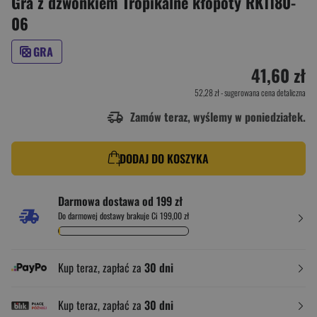
Gra z dzwonkiem Tropikalne kłopoty RK1180-
06
GRA
41,60 zł
52,28 zł
- sugerowana cena detaliczna
Zamów teraz, wyślemy w poniedziałek.
DODAJ DO KOSZYKA
Darmowa dostawa od 199 zł
Do darmowej dostawy brakuje Ci 199,00 zł
Kup teraz, zapłać za
30 dni
Kup teraz, zapłać za
30 dni