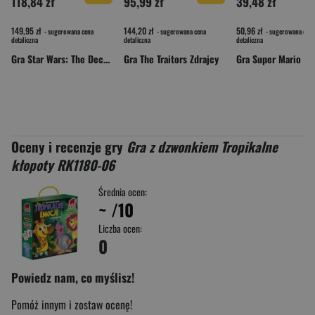
118,84 zł
95,99 zł
39,48 zł
149,95 zł
144,20 zł
50,96 zł
- sugerowana cena
- sugerowana cena
- sugerowana cena
detaliczna
detaliczna
detaliczna
Gra Star Wars: The Deckbuilding Game - Rebelia i Imperium rozszerzenie
Gra The Traitors Zdrajcy
Oceny i recenzje gry
Gra z dzwonkiem Tropikalne
kłopoty RK1180-06
Średnia ocen:
~
/10
Liczba ocen:
0
Powiedz nam, co myślisz!
Pomóż innym i zostaw ocenę!