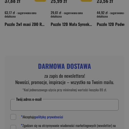
37,88 zł
25,99 zł
23,56 zł
63,17 zł
29,61 zł
44,92 zł
- sugerowana cena
- sugerowana cena
- sugerowana cena
detaliczna
detaliczna
detaliczna
Puzzle 2w1 maxi ZOO RK1080-02
Puzzle 120 Mała Syrenka DT100-09
DARMOWA DOSTAWA
za zapis do newslettera!
Nowości, promocje, inspiracje – wszystko na Twoim mailu.
*Kod jednorazowego użycia przy minimalnej wartości koszyka 89 zł.
Twój adres e-mail
*
Akceptuję
politykę prywatności
*
Zgadzam się na otrzymywanie wiadomości marketingowych (newsletter) na