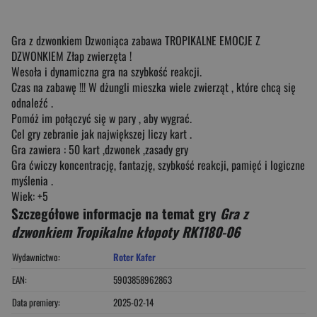
Gra z dzwonkiem Dzwoniąca zabawa TROPIKALNE EMOCJE Z
DZWONKIEM Złap zwierzęta !
Wesoła i dynamiczna gra na szybkość reakcji.
Czas na zabawę !!! W dżungli mieszka wiele zwierząt , które chcą się
odnaleźć .
Pomóż im połączyć się w pary , aby wygrać.
Cel gry zebranie jak największej liczy kart .
Gra zawiera : 50 kart ,dzwonek ,zasady gry
Gra ćwiczy koncentrację, fantazję, szybkość reakcji, pamięć i logiczne
myślenia .
Wiek: +5
Szczegółowe informacje na temat gry
Gra z
dzwonkiem Tropikalne kłopoty RK1180-06
Wydawnictwo:
Roter Kafer
EAN:
5903858962863
Data premiery:
2025-02-14