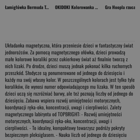
Łamigłówka Bermuda Triangle Recent Toys poziom 3,5/5
OKIDOKI Kolorowanka welurowa Wróżki i Księżniczki
Układanka magnetyczna, która przeniesie dzieci w fantastyczny świat
jednorożców. Za pomocą magnetycznego ołówka, dzieci prowadzą
małe kolorowe koraliki przez cukierkowy świat aż finalnie tworzą z
nich lizaki. Po drodze, dzieci muszą jednak pokonać kilka ruchomych
przeszkód. Słodycze są ponumerowane od jednego do dziesięciu i
każdy ma swój własny kolor. W poszczególnych kolorach jest tylko tyle
koralików, ile wynosi numer odpowiadającego mu lizaka. W ten sposób
dzieci uczą się rozróżniać barwy, ale też poznają liczby od jednego do
dziesięciu. Zabawa wspiera rozwój umiejętności motorycznych,
koordynacji ręka-oko, koncentracji, uwagi i cierpliwości. Zalety
magnetycznego labiryntu od TOPBRIGHT: - Rozwój umiejętności
motorycznych, koordynacji ręka-oko, koncentracji, uwagi i
cierpliwości. - To idealny, kompaktowy towarzysz podróży pokryty
bezpiecznym pleksiglasem. - Nauka liczb od jednego do dziesięciu