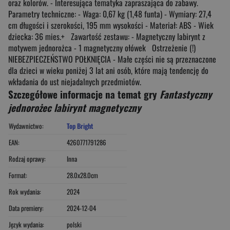
oraz kolorów. - Interesująca tematyka zapraszająca do zabawy.
Parametry techniczne: - Waga: 0,67 kg (1,48 funta) - Wymiary: 27,4
cm długości i szerokości, 195 mm wysokości - Materiał: ABS - Wiek
dziecka: 36 mies.+ Zawartość zestawu: - Magnetyczny labirynt z
motywem jednorożca - 1 magnetyczny ołówek Ostrzeżenie (!)
NIEBEZPIECZEŃSTWO POŁKNIĘCIA - Małe części nie są przeznaczone
dla dzieci w wieku poniżej 3 lat ani osób, które mają tendencję do
wkładania do ust niejadalnych przedmiotów.
Szczegółowe informacje na temat gry
Fantastyczny
jednorożec labirynt magnetyczny
Wydawnictwo:
Top Bright
EAN:
4260771791286
Rodzaj oprawy:
Inna
Format:
28.0x28.0cm
Rok wydania:
2024
Data premiery:
2024-12-04
Język wydania:
polski