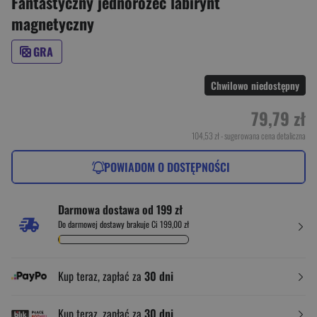
Fantastyczny jednorożec labirynt
magnetyczny
GRA
Chwilowo niedostępny
79,79 zł
104,53 zł
- sugerowana cena detaliczna
POWIADOM O DOSTĘPNOŚCI
Darmowa dostawa od 199 zł
Do darmowej dostawy brakuje Ci 199,00 zł
Kup teraz, zapłać za
30 dni
Kup teraz, zapłać za
30 dni