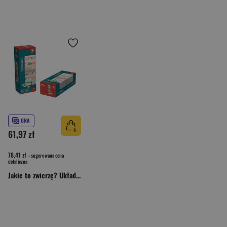
GRA
61,97 zł
78,41 zł
- sugerowana cena
detaliczna
Jakie to zwierzę? Układanie wieży Gra zręcznościowa 3