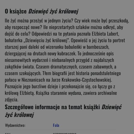
O książce
Dziewięć żyć królowej
Ile żyć można przeżyć w jednym życiu? Czy wiek może być przeszkodą,
aby rozpocząć nowe? Ile nieprzetartych szlaków można odkryć, aby
dojść do celu? Odpowiedzi na te pytania poznała Elżbieta Lubert,
bohaterka „Dziewięciu żyć królowej”. Opowieść o jej życiu to portret
starszej pani daleki od wizerunku babuleńki w bamboszach,
dziergającej na drutach nowy kubraczek. To jednocześnie opis
niesamowitych wydarzeń i niebanalnych przygód z najdalszych
zakątków świata. Czasem dramatycznych, czasem zabawnych, a
czasem szokujących. Tłem biografii jest historia ponadstuletniego
pałacu w Nieznanicach na Jurze Krakowsko-Częstochowskiej.
Poznajcie jego burzliwe dzieje i przekonajcie się, co łączy go z
królową Elżbietą. Książka starannie wydana, zawiera archiwalne
zdjęcia.
Szczegółowe informacje na temat książki
Dziewięć
żyć królowej
Wydawnictwo:
Fala