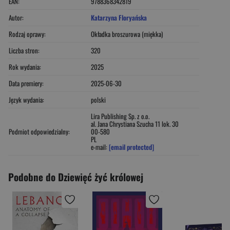
EAN:
9788368342819
Autor:
Katarzyna Floryańska
Rodzaj oprawy:
Okładka broszurowa (miękka)
Liczba stron:
320
Rok wydania:
2025
Data premiery:
2025-06-30
Język wydania:
polski
Lira Publishing Sp. z o.o.
al. Jana Chrystiana Szucha 11 lok. 30
Podmiot odpowiedzialny:
00-580
PL
e-mail:
[email protected]
Podobne do Dziewięć żyć królowej