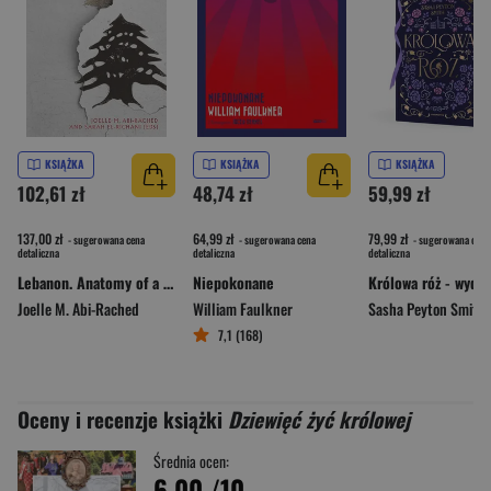
KSIĄŻKA
KSIĄŻKA
KSIĄŻKA
102,61 zł
48,74 zł
59,99 zł
137,00 zł
64,99 zł
79,99 zł
- sugerowana cena
- sugerowana cena
- sugerowana cena
detaliczna
detaliczna
detaliczna
Lebanon. Anatomy of a Collapse
Niepokonane
Joelle M. Abi-Rached
William Faulkner
Sasha Peyton Smith
7,1 (168)
Oceny i recenzje książki
Dziewięć żyć królowej
Średnia ocen:
6.00
/10