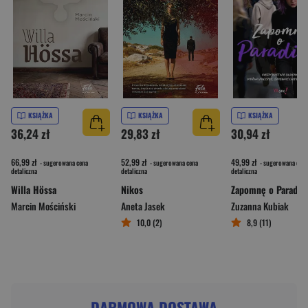
KSIĄŻKA
KSIĄŻKA
KSIĄŻKA
36,24 zł
29,83 zł
30,94 zł
66,99 zł
52,99 zł
49,99 zł
- sugerowana cena
- sugerowana cena
- sugerowana cena
detaliczna
detaliczna
detaliczna
Willa Hössa
Nikos
Zapomnę o Paradis
Marcin Mościński
Aneta Jasek
Zuzanna Kubiak
10,0 (2)
8,9 (11)
DARMOWA DOSTAWA