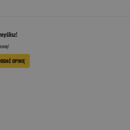
myślisz!
cenę!
DODAĆ OPINIĘ