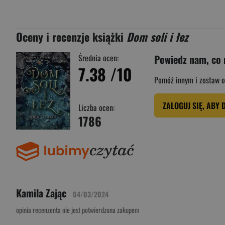
Oceny i recenzje książki
Dom soli i łez
Średnia ocen:
Powiedz nam, co 
7.38
/10
Pomóż innym i zostaw o
ZALOGUJ SIĘ, ABY 
Liczba ocen:
1786
Kamila Zając
04/03/2024
opinia recenzenta nie jest potwierdzona zakupem