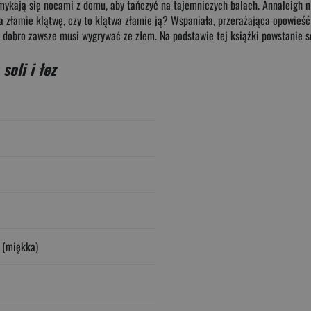
mykają się nocami z domu, aby tańczyć na tajemniczych balach. Annaleigh ni
a złamie klątwę, czy to klątwa złamie ją? Wspaniała, przerażająca opowieś
 czy dobro zawsze musi wygrywać ze złem. Na podstawie tej książki powstani
soli i łez
 (miękka)