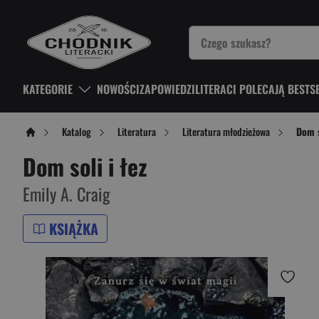
KATEGORIE
NOWOŚCI
ZAPOWIEDZI
LITERACI POLECAJĄ BESTS
Katalog
Literatura
Literatura młodzieżowa
Dom s
Dom soli i łez
Emily A. Craig
KSIĄŻKA