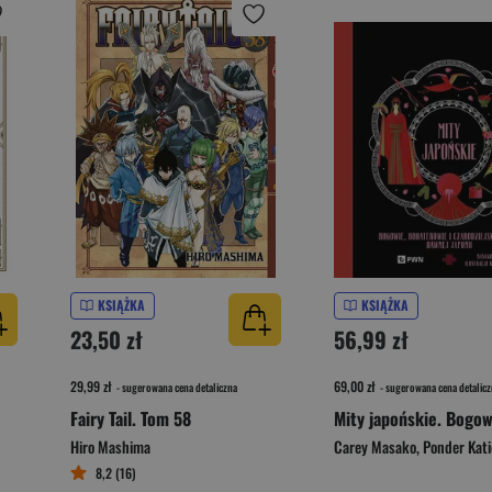
KSIĄŻKA
KSIĄŻKA
23,50 zł
56,99 zł
29,99 zł
69,00 zł
- sugerowana cena detaliczna
- sugerowana cena detalicz
Fairy Tail. Tom 58
Hiro Mashima
Carey Masako
,
Ponder Kati
8,2 (16)