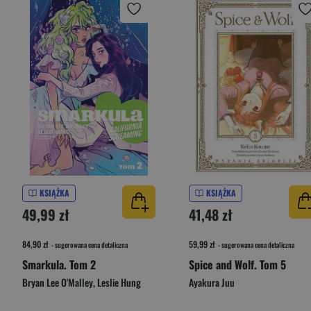
KSIĄŻKA
KSIĄŻKA
49,99 zł
41,48 zł
84,90 zł
59,99 zł
- sugerowana cena detaliczna
- sugerowana cena detaliczna
Smarkula. Tom 2
Spice and Wolf. Tom 5
Bryan Lee O'Malley
,
Leslie Hung
Ayakura Juu