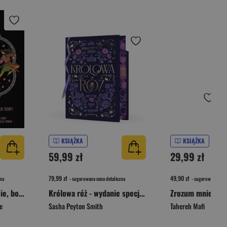
KSIĄŻKA
KSIĄŻKA
59,99 zł
29,99 zł
79,99 zł
49,90 zł
na
- sugerowana cena detaliczna
- sugerowana cena 
Mity japońskie. Bogowie, bohaterowie i czarodziejskie istoty dawnej Japonii
Królowa róż - wydanie specjalne
Zrozum mnie wyd
e
Sasha Peyton Smith
Tahereh Mafi