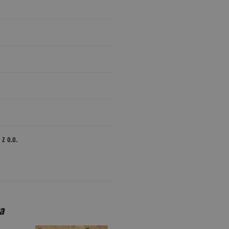
z o.o.
a