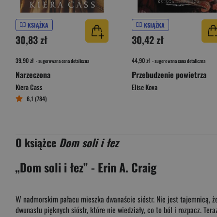
KSIĄŻKA
KSIĄŻKA
30,83 zł
30,42 zł
39,90 zł
44,90 zł
- sugerowana cena detaliczna
- sugerowana cena detaliczna
Narzeczona
Przebudzenie powietrza
Kiera Cass
Elise Kova
6,1 (784)
O książce
Dom soli i łez
„Dom soli i łez” - Erin A. Craig
W nadmorskim pałacu mieszka dwanaście sióstr. Nie jest tajemnicą, ż
dwunastu pięknych sióstr, które nie wiedziały, co to ból i rozpacz. Te