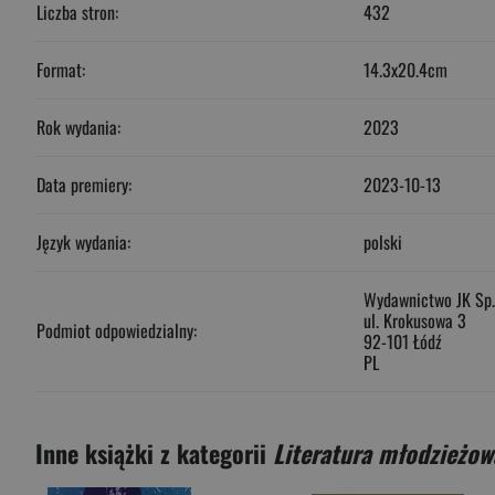
Liczba stron:
432
Format:
14.3x20.4cm
Rok wydania:
2023
Data premiery:
2023-10-13
Język wydania:
polski
Wydawnictwo JK Sp. 
ul. Krokusowa 3
Podmiot odpowiedzialny:
92-101 Łódź
PL
Inne książki z kategorii
Literatura młodzieżow