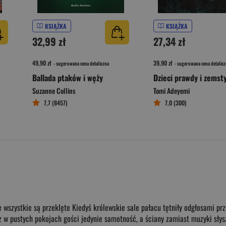
KSIĄŻKA
KSIĄŻKA
32,99 zł
27,34 zł
49,90 zł
39,90 zł
- sugerowana cena detaliczna
- sugerowana cena detalicz
Ballada ptaków i węży
Dzieci prawdy i zemst
Suzanne Collins
Tomi Adeyemi
7,7 (8457)
7,0 (300)
e wszystkie są przeklęte Kiedyś królewskie sale pałacu tętniły odgłosami 
raz w pustych pokojach gości jedynie samotność, a ściany zamiast muzyki słys