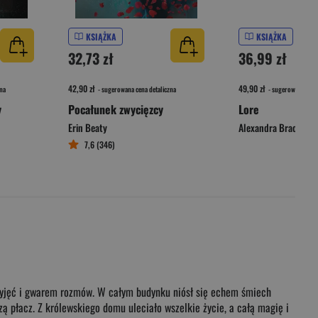
KSIĄŻKA
KSIĄŻKA
32,73 zł
36,99 zł
42,90 zł
49,90 zł
na
- sugerowana cena detaliczna
- sugerowana cena 
y
Pocałunek zwycięzcy
Lore
Erin Beaty
Alexandra Bracken
7,6 (346)
przyjęć i gwarem rozmów. W całym budynku niósł się echem śmiech
zą płacz. Z królewskiego domu uleciało wszelkie życie, a całą magię i