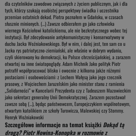
dla czytelników zawodowo związanych z życiem publicznym, jak i dla
tych, którzy szukają osobistej perspektywy świadka i uczestnika
przemian ostatnich dekad. Piotra poznałem w Gdańsku, w czasach
słusznie minionych. (…) Zawsze odbierałem go jako człowieka
wiernego Kościołowi katolickiemu, ale nie bezkrytycznego wobec tej
instytucji. Był zdecydowanie antykomunistyczny i konserwatywny w
duchu Jacka Woźniakowskiego. Był w nim, i dalej jest, ten sam co u
Jacka rys patriotyczno-ziemiański, ale właśnie w dobrym wydaniu,
czyli skierowany ku demokracji, ku Polsce chrześcijańskiej, a zarazem
otwartej na inne światopoglądy. Adam Michnik Jako polityk Piotr
potrafił współpracować blisko i owocnie z kilkoma jakże różnymi
postaciami i osobowościami: z Lechem Wałęsą jako jego rzecznik
prasowy, z Wojciechem Jaruzelskim jako minister stanu z ramienia
„Solidarności” w Kancelarii Prezydenta czy z Tadeuszem Mazowieckim
jako sekretarz generalny Unii Demokratycznej. Zarazem pozostawał
zawsze sobą (...), będąc państwowcem, Europejczykiem wspólnotowym,
otwartym katolikiem ze szkoły Turowicza, Malewskiej czy Stommy.
Henryk Woźniakowski
Szczegółowe informacje na temat książki
Dokąd tą
drogą? Piotr Nowina-Konopka w rozmowie z