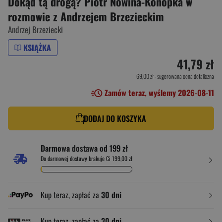
Dokąd tą drogą? Piotr Nowina-Konopka w
rozmowie z Andrzejem Brzezieckim
Andrzej Brzeziecki
KSIĄŻKA
41,79 zł
69,00 zł
- sugerowana cena detaliczna
Zamów teraz, wyślemy 2026-08-11
DODAJ DO KOSZYKA
Darmowa dostawa od 199 zł
Do darmowej dostawy brakuje Ci 199,00 zł
Kup teraz, zapłać za
30 dni
Kup teraz, zapłać za
30 dni