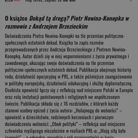
O książce
Dokąd tą drogą? Piotr Nowina-Konopka w
rozmowie z Andrzejem Brzezieckim
Doświadczenia Piotra Nowina-Konopki na tle przemian polityczno-
społecznych ostatnich dekad. Książka to zapis rozmów
przeprowadzonych przez Andrzeja Brzezieckiego z Piotrem Nowina-
Konopką. Autor dzieli się w niej wspomnieniami z życia prywatnego i
zawodowego, ukazując swoje doświadczenia na tle przemian
polityczno-społecznych ostatnich dekad. Publikacja obejmuje historię
rodu, działalność opozycyjną w PRL, a także późniejsze zaangażowanie
w politykę europejską, działalność edukacyjną i służbę dyplomatyczną.
Osobista opowieść łączy się z refleksją nad miejscem Polski w Europie
oraz rolą instytucji państwowych i religijnych we współczesnym
świecie. Publikacja składa się z 16 rozdziałów, z których każdy
stanowi osobny epizod z życia autora: „Hulajnogą do wolności” –
opowieść o dzieciństwie, rodzinnych korzeniach i pierwszym
doświadczeniu wolności; „Obok polityki” – refleksja nad miejscem
człowieka myślącego niezależnie w realiach PRL-u; „Moją siłą była
jawność” – o odwadze, prawdzie i roli przejrzystości w życiu