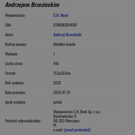
Andrzejem Brzezieckim
Wydawnictwo:
C.H. Beck
EAN:
9788383564081
Autor:
Andrzej Brzeziecki
Rodzaj oprawy:
Okładka twarda
Wydanie:
1
Liczba stron:
416
Format:
15.5x23.5cm
Rok wydania:
2025
Data premiery:
2025-07-31
Język wydania:
polski
Wydawnictwo C.H. Beck Sp. z o.o.
Bonifraterska 17
Podmiot odpowiedzialny:
00-203 Warszawa
PL
e-mail:
[email protected]