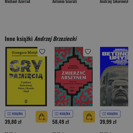
Michael Azerrad
Antonio Scurati
Andrzej Sikorowski
Inne książki
Andrzej Brzeziecki
KSIĄŻKA
KSIĄŻKA
KSIĄŻKA
39,80 zł
58,49 zł
39,99 zł