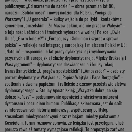
publicznym; „Od marazmu do nadziei” – obraz przemian lat 80.,
narodzin „Solidarności” i nowej nadziei dla Polski; „Pociąg do
Warszawy” i „U generała” – kulisy wejścia do polityki i kontaktów z
generałem Jaruzelskim; „Za Mazowieckim, ale nie przeciw Wałęsie” –
o lojalności, różnicach i trudnych wyborach w wolnej Polsce; „Dwie
Unie”, „Gra w kolory?” i „Europa, czyli Schuman i szprot a sprawa
polska” – refleksje nad integracją europejską i miejscem Polski w UE;
„Natolin” – wspomnienie lat pracy dydaktycznej i wychowywania
przyszłych elit europejskiej służby dyplomatycznej; „Między Brukselą i
Waszyngtonem” – dyplomatyczne doświadczenia i kulisy relacji
transatlantyckich; „U progów apostolskich” i „Ambasador” – osobisty
portret dyplomaty w Watykanie; „Papież Wojtyła i Papa Bergoglio” –
spotkania z dwoma papieżami i refleksje z czasów przedstawicielstwa
dyplomatycznego w Stolicy Apostolskiej; „Wszystko dobre, co się
dobrze kończy” – podsumowanie opowieści z właściwym autorowi
dystansem i poczuciem humoru. Publikacja skierowana jest do osób
zainteresowanych historią najnowszą, współczesną polityką,
stosunkami międzynarodowymi oraz relacjami między państwem a
Kościołem. Forma rozmowy sprawia, że książka jest przystępna, choć
porusza również tematy wymagające refleksji. To propozycja zarówno