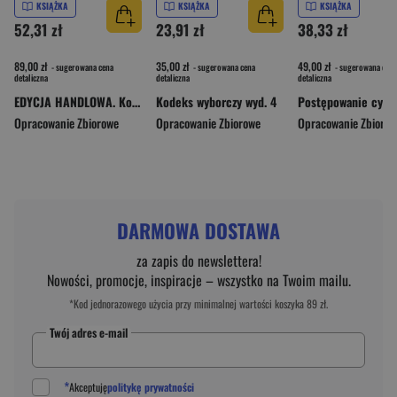
KSIĄŻKA
KSIĄŻKA
KSIĄŻKA
52,31 zł
23,91 zł
38,33 zł
89,00 zł
35,00 zł
49,00 zł
- sugerowana cena
- sugerowana cena
- sugerowana cena
detaliczna
detaliczna
detaliczna
EDYCJA HANDLOWA. Kodeks spółek handlowych. Krajowy Rejestr Sądowy. Prawo upadłościowe. 12 innych aktów prawnych wyd. 41
Kodeks wyborczy wyd. 4
Opracowanie Zbiorowe
Opracowanie Zbiorowe
Opracowanie Zbioro
DARMOWA DOSTAWA
za zapis do newslettera!
Nowości, promocje, inspiracje – wszystko na Twoim mailu.
*Kod jednorazowego użycia przy minimalnej wartości koszyka 89 zł.
Twój adres e-mail
*
Akceptuję
politykę prywatności