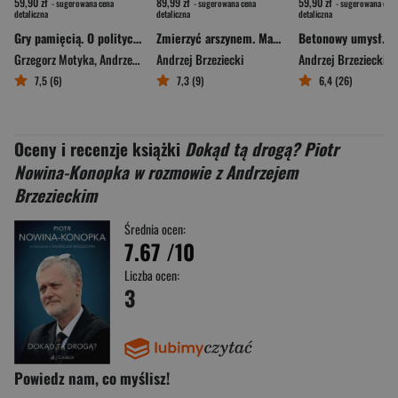
59,90 zł
89,99 zł
59,90 zł
- sugerowana cena
- sugerowana cena
- sugerowana cena
detaliczna
detaliczna
detaliczna
Gry pamięcią. O polityce historycznej, Polsce, Ukrainie i Rosji
Zmierzyć arszynem. Marek Karp i Ośrodek Studiów Wschodnich
Grzegorz Motyka
,
Andrzej Brzeziecki
Andrzej Brzeziecki
Andrzej Brzeziecki
7,5 (6)
7,3 (9)
6,4 (26)
Oceny i recenzje książki
Dokąd tą drogą? Piotr
Nowina-Konopka w rozmowie z Andrzejem
Brzezieckim
Średnia ocen:
7.67
/10
Liczba ocen:
3
Powiedz nam, co myślisz!