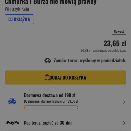
Chmurka i Burza nie mówią prawdy
Wietrzyk Kaja
KSIĄŻKA
Nowość
23,65 zł
34,99 zł
- sugerowana cena detaliczna
Zamów teraz, wyślemy w poniedziałek.
DODAJ DO KOSZYKA
Darmowa dostawa od 199 zł
Do darmowej dostawy brakuje Ci 199,00 zł
Kup teraz, zapłać za
30 dni