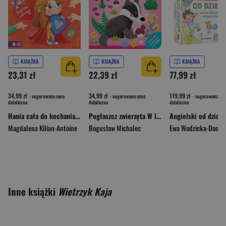
KSIĄŻKA
KSIĄŻKA
KSIĄŻKA
23,31 zł
22,39 zł
77,99 zł
34,99 zł
34,99 zł
119,99 zł
- sugerowana cena
- sugerowana cena
- sugerowana cen
detaliczna
detaliczna
detaliczna
Hania cała do kochania! Tarcza odwagi
Pogłaszcz zwierzęta W lesie. Książeczka sensoryczna z brokatem
Magdalena Kilian-Antoine
Bogusław Michalec
Ewa Wodzicka-Dondzi
Inne książki
Wietrzyk Kaja