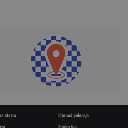
za oferta
Literaci polecają
ści
Stephen King