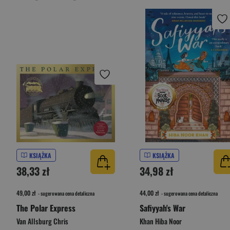
KSIĄŻKA
KSIĄŻKA
38,33 zł
34,98 zł
49,00 zł
44,00 zł
- sugerowana cena detaliczna
- sugerowana cena detaliczna
The Polar Express
Safiyyah's War
Van Allsburg Chris
Khan Hiba Noor