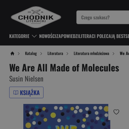
KATEGORIE
NOWOŚCI
ZAPOWIEDZI
LITERACI POLECAJĄ BESTS
Katalog
Literatura
Literatura młodzieżowa
We Ar
We Are All Made of Molecules
Susin Nielsen
KSIĄŻKA