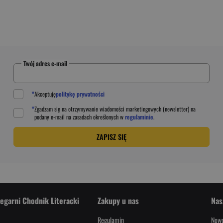
Twój adres e-mail
*
Akceptuję
politykę prywatności
*
Zgadzam się na otrzymywanie wiadomości marketingowych (newsletter) na
podany
e-mail
na zasadach określonych w
regulaminie
.
ZAPISZ SIĘ
iegarni Chodnik Literacki
Zakupy u nas
Nas
Regulamin
Nowo