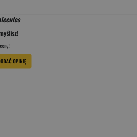
lecules
myślisz!
cenę!
DODAĆ OPINIĘ