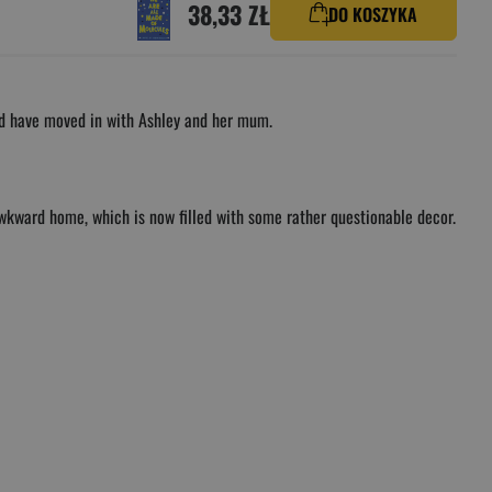
38,33 ZŁ
DO KOSZYKA
Dad have moved in with Ashley and her mum.
y awkward home, which is now filled with some rather questionable decor.