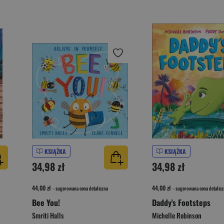
KSIĄŻKA
KSIĄŻKA
34,98 zł
34,98 zł
44,00 zł
44,00 zł
- sugerowana cena detaliczna
- sugerowana cena detalicz
Bee You!
Daddy's Footsteps
Smriti Halls
Michelle Robinson