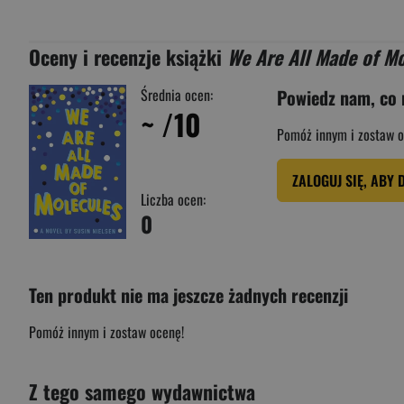
Oceny i recenzje książki
We Are All Made of Mo
Średnia ocen:
Powiedz nam, co 
~
/10
Pomóż innym i zostaw o
ZALOGUJ SIĘ, ABY 
Liczba ocen:
0
Ten produkt nie ma jeszcze żadnych recenzji
Pomóż innym i zostaw ocenę!
Z tego samego wydawnictwa