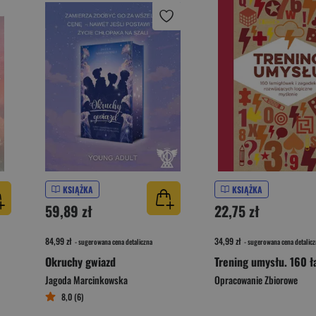
KSIĄŻKA
KSIĄŻKA
59,89 zł
22,75 zł
84,99 zł
34,99 zł
- sugerowana cena detaliczna
- sugerowana cena detalicz
Okruchy gwiazd
Jagoda Marcinkowska
Opracowanie Zbiorowe
8,0 (6)