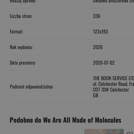
Rodzaj oprawy:
Okładka broszurowa (m
Liczba stron:
336
Format:
123x193
Rok wydania:
2026
Data premiery:
2026-07-02
THE BOOK SERVICE LT
ul. Colchester Road, Fr
Podmiot odpowiedzialny:
CO7 7DW Colchester
GB
Podobne do We Are All Made of Molecules