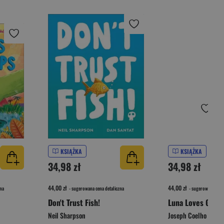
KSIĄŻKA
KSIĄŻKA
34,98 zł
34,98 zł
44,00 zł
44,00 zł
na
- sugerowana cena detaliczna
- sugerowana cena 
Don't Trust Fish!
Luna Loves Gard
Neil Sharpson
Joseph Coelho