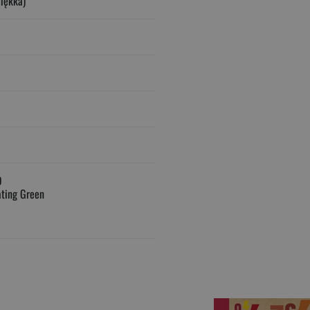
iękka)
D
ating Green