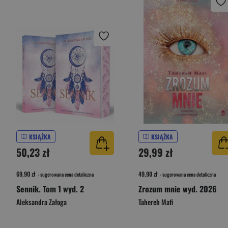
KSIĄŻKA
KSIĄŻKA
50,23 zł
29,99 zł
69,90 zł
49,90 zł
- sugerowana cena detaliczna
- sugerowana cena detaliczna
Sennik. Tom 1 wyd. 2
Zrozum mnie wyd. 2026
Aleksandra Załoga
Tahereh Mafi