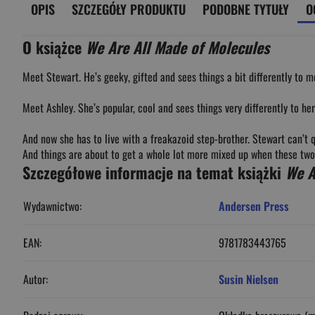
OPIS
SZCZEGÓŁY PRODUKTU
PODOBNE TYTUŁY
O
O książce
We Are All Made of Molecules
Meet Stewart. He’s geeky, gifted and sees things a bit differently t
Meet Ashley. She’s popular, cool and sees things very differently to 
And now she has to live with a freakazoid step-brother. Stewart can’t q
And things are about to get a whole lot more mixed up when these two v
Szczegółowe informacje na temat książki
We A
Wydawnictwo:
Andersen Press
EAN:
9781783443765
Autor:
Susin Nielsen