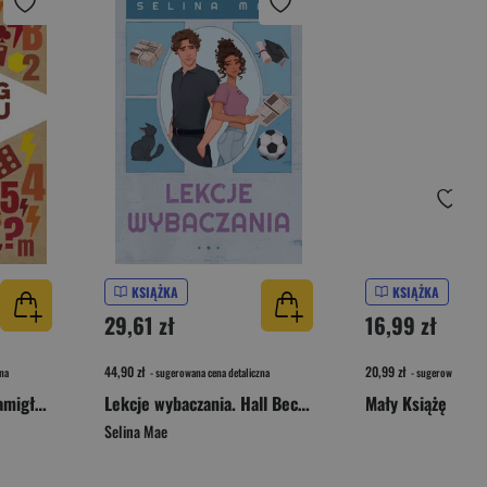
KSIĄŻKA
KSIĄŻKA
29,61 zł
16,99 zł
44,90 zł
20,99 zł
na
- sugerowana cena detaliczna
- sugerowana cena 
Trening umysłu. 160 łamigłówek i zagadek rozwijających logiczne myślenie
Lekcje wybaczania. Hall Beck University. Tom 2
Mały Książę
Selina Mae