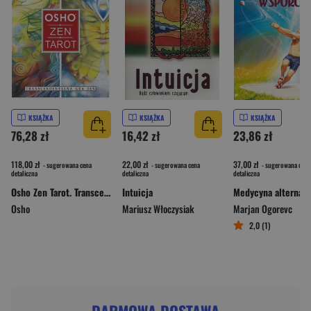
KSIĄŻKA
KSIĄŻKA
KSIĄŻKA
76,28 zł
16,42 zł
23,86 zł
118,00 zł
22,00 zł
37,00 zł
- sugerowana cena
- sugerowana cena
- sugerowana cena
detaliczna
detaliczna
detaliczna
Osho Zen Tarot. Transcendentalna Gra Zen wyd. 3
Intuicja
Osho
Mariusz Włoczysiak
Marjan Ogorevc
2,0 (1)