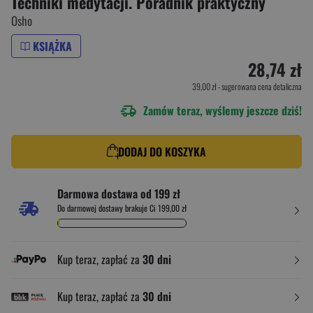
Techniki medytacji. Poradnik praktyczny
Osho
KSIĄŻKA
28,74 zł
39,00 zł
- sugerowana cena detaliczna
Zamów teraz, wyślemy jeszcze dziś!
DODAJ DO KOSZYKA
Darmowa dostawa od 199 zł
Do darmowej dostawy brakuje Ci 199,00 zł
Kup teraz, zapłać za
30 dni
Kup teraz, zapłać za
30 dni