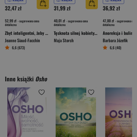
32,47 zł
31,99 zł
36,92 zł
52,99 zł
40,01 zł
47,00 zł
- sugerowana cena
- sugerowana cena
- sugerowana cena
detaliczna
detaliczna
detaliczna
Zbyt inteligentni, żeby żyć szczęśliwie
Tęsknota silnej kobiety za silnym mężczyzną
Jeanne Siaud-Facchin
Maja Storch
Barbara Józefik
6,6 (673)
6,6 (40)
Inne książki
Osho