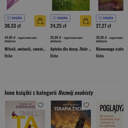
KSIĄŻKA
KSIĄŻKA
KSIĄŻKA
30,33 zł
24,25 zł
27,27 zł
44,99 zł
39,99 zł
39,99 zł
- sugerowana cena
- sugerowana cena
- sugerowana cena
detaliczna
detaliczna
detaliczna
Miłość, wolność, samotność. Nowe spojrzenie na związki między ludźmi wyd. 2025
Apteka dla duszy. Zbiór medytacji i ćwiczeń relaksacyjnych. Biblioteka Osho
Osho
Osho
Osho
Inne książki z kategorii
Rozwój osobisty