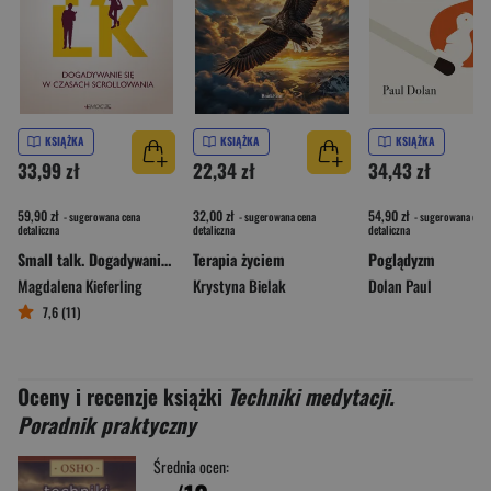
KSIĄŻKA
KSIĄŻKA
KSIĄŻKA
33,99 zł
22,34 zł
34,43 zł
59,90 zł
32,00 zł
54,90 zł
- sugerowana cena
- sugerowana cena
- sugerowana cena
detaliczna
detaliczna
detaliczna
Small talk. Dogadywanie się w czasach scrollowania
Terapia życiem
Poglądyzm
Magdalena Kieferling
Krystyna Bielak
Dolan Paul
7,6 (11)
Oceny i recenzje książki
Techniki medytacji.
Poradnik praktyczny
Średnia ocen: