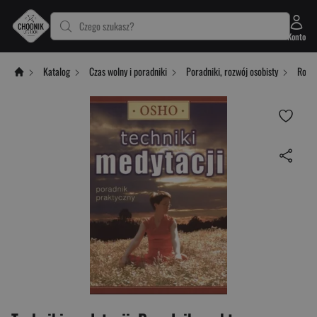
Czego szukasz?
Konto
Katalog
Czas wolny i poradniki
Poradniki, rozwój osobisty
Rozwó