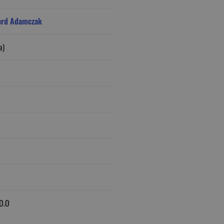
erd Adamczak
a)
O.O