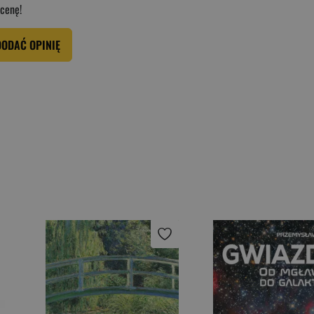
cenę!
DODAĆ OPINIĘ