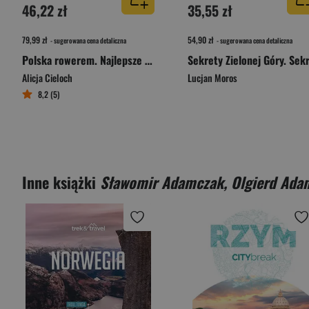
46,22 zł
35,55 zł
79,99 zł
54,90 zł
- sugerowana cena detaliczna
- sugerowana cena detaliczna
Polska rowerem. Najlepsze trasy na krótsze i dłuższe wyprawy
Alicja Cieloch
Lucjan Moros
8,2 (5)
Inne książki
Sławomir Adamczak, Olgierd Ada