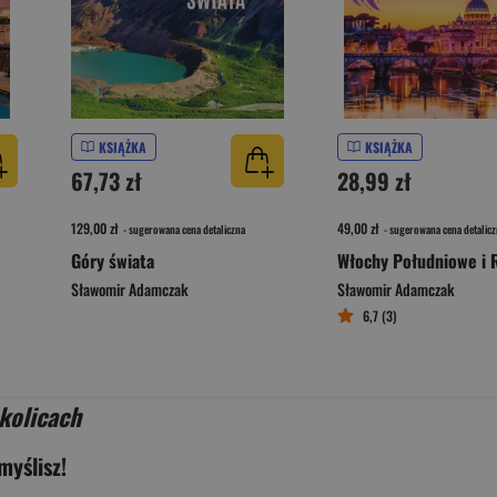
KSIĄŻKA
KSIĄŻKA
67,73 zł
28,99 zł
129,00 zł
49,00 zł
- sugerowana cena detaliczna
- sugerowana cena detalicz
Góry świata
Włochy Południowe i
Sławomir Adamczak
Sławomir Adamczak
6,7 (3)
okolicach
myślisz!