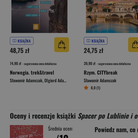
KSIĄŻKA
KSIĄŻKA
48,75 zł
24,75 zł
74,90 zł
39,90 zł
- sugerowana cena detaliczna
- sugerowana cena detaliczna
Norwegia. trek&travel
Rzym. CITYbreak
Sławomir Adamczak
,
Olgierd Adamczak
Sławomir Adamczak
8,0 (1)
Oceny i recenzje książki
Spacer po Lublinie i 
Średnia ocen:
Powiedz nam, co 