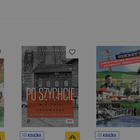
KSIĄŻKA
KSIĄŻKA