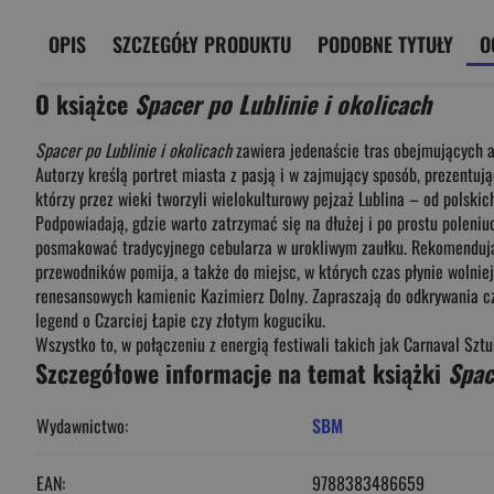
OPIS
SZCZEGÓŁY PRODUKTU
PODOBNE TYTUŁY
O
O książce
Spacer po Lublinie i okolicach
Spacer po Lublinie i okolicach
zawiera jedenaście tras obejmujących at
Autorzy kreślą portret miasta z pasją i w zajmujący sposób, prezentu
którzy przez wieki tworzyli wielokulturowy pejzaż Lublina – od polsk
Podpowiadają, gdzie warto zatrzymać się na dłużej i po prostu polen
posmakować tradycyjnego cebularza w urokliwym zaułku. Rekomendują s
przewodników pomija, a także do miejsc, w których czas płynie wolniej
renesansowych kamienic Kazimierz Dolny. Zapraszają do odkrywania cz
legend o Czarciej Łapie czy złotym koguciku.
Wszystko to, w połączeniu z energią festiwali takich jak Carnaval Sz
Szczegółowe informacje na temat książki
Spac
Wydawnictwo:
SBM
EAN:
9788383486659