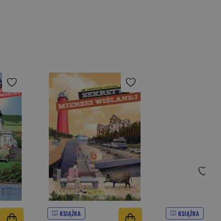
KSIĄŻKA
KSIĄŻKA