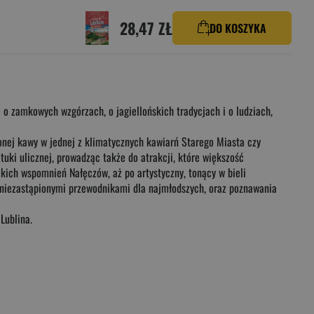
28,47 ZŁ
DO KOSZYKA
o zamkowych wzgórzach, o jagiellońskich tradycjach i o ludziach,
onej kawy w jednej z klimatycznych kawiarń Starego Miasta czy
ki ulicznej, prowadząc także do atrakcji, które większość
ckich wspomnień Nałęczów, aż po artystyczny, tonący w bieli
ę niezastąpionymi przewodnikami dla najmłodszych, oraz poznawania
Lublina.