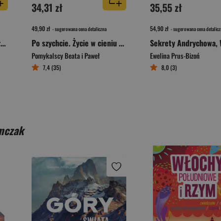
34,31 zł
35,55 zł
49,90 zł
54,90 zł
- sugerowana cena detaliczna
- sugerowana cena detalicz
Sekrety Zielonej Góry. Sekrety
Po szychcie. Życie w cieniu przemysłu. Opowieść o Górnym Śląsku
Pomykalscy Beata i Paweł
Ewelina Prus-Bizoń
7,4 (35)
8,0 (3)
mczak