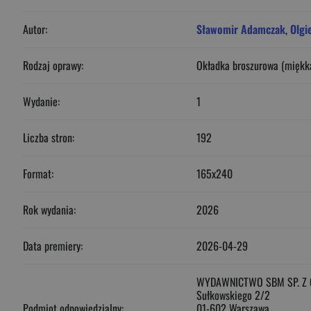
Autor:
Sławomir Adamczak
,
Olgi
Rodzaj oprawy:
Okładka broszurowa (miękk
Wydanie:
1
Liczba stron:
192
Format:
165x240
Rok wydania:
2026
Data premiery:
2026-04-29
WYDAWNICTWO SBM SP. Z 
Sułkowskiego 2/2
Podmiot odpowiedzialny:
01-602 Warszawa