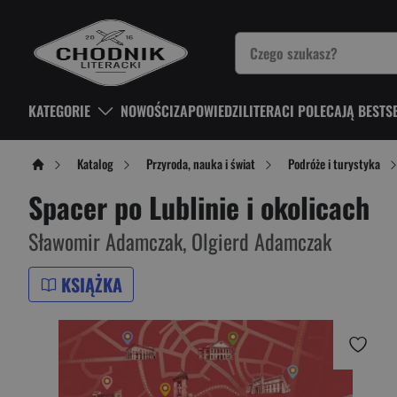
KATEGORIE
NOWOŚCI
ZAPOWIEDZI
LITERACI POLECAJĄ BESTS
Katalog
Przyroda, nauka i świat
Podróże i turystyka
Spacer po Lublinie i okolicach
Sławomir Adamczak
,
Olgierd Adamczak
KSIĄŻKA