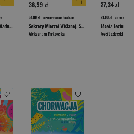
36,99 zł
27,34 zł
54,90 zł
39,90 zł
na
- sugerowana cena detaliczna
- sugerowana cena 
Sekrety Andrychowa, Wadowic i Kalwarii Zebrzydowskiej
Sekrety Mierzei Wiślanej. Sekrety
Aleksandra Tarkowska
Józef Jezierski