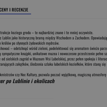
CENY I RECENZJE
rakcje koziego grodu – te najbardziej znane i te mniej oczywiste.
jąc Lublin jako historyczną bramą między Wschodem a Zachodem. Opowiadają 
ich królów po słynnych żydowskich mędrców.
iuchować – odetchnąć wśród zieleni, podelektować się aromatem świeżo parz
ympatyczne knajpki, unikatowe muzea i nowoczesne przestrzenie pełne sztu
: od sielskich zagród w Muzeum Wsi Lubelskiej, przez pełen spokoju i litera
arujących zakątków, śledzenia szlaku lubelskich koziołków, które staną si
tukmistrzów czy Noc Kultury, pozwala poczuć wyjątkową, magiczną atmosferę 
er po Lublinie i okolicach