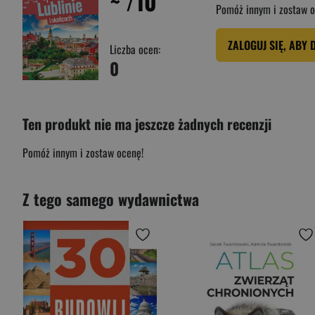
~
/10
Pomóż innym i zostaw o
ZALOGUJ SIĘ, ABY 
Liczba ocen:
0
Ten produkt nie ma jeszcze żadnych recenzji
Pomóż innym i zostaw ocenę!
Z tego samego wydawnictwa