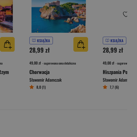
KSIĄŻKA
KSIĄŻKA
28,99 zł
28,99 zł
49,00 zł
49,00 zł
na
- sugerowana cena detaliczna
- sugerowana cena 
 Rzym
Chorwacja
Hiszpania Połudn
Sławomir Adamczak
Sławomir Adamczak
8,0 (1)
7,7 (6)