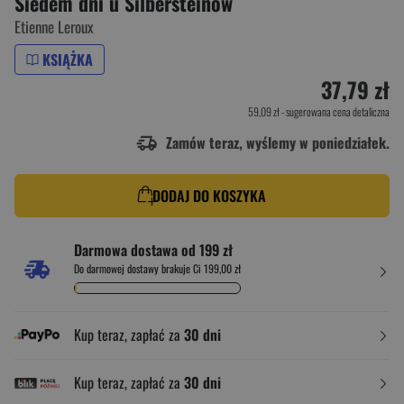
Siedem dni u Silbersteinów
Etienne Leroux
KSIĄŻKA
37,79 zł
59,09 zł
- sugerowana cena detaliczna
Zamów teraz, wyślemy w poniedziałek.
DODAJ DO KOSZYKA
Darmowa dostawa od 199 zł
Do darmowej dostawy brakuje Ci 199,00 zł
Kup teraz, zapłać za
30 dni
Kup teraz, zapłać za
30 dni