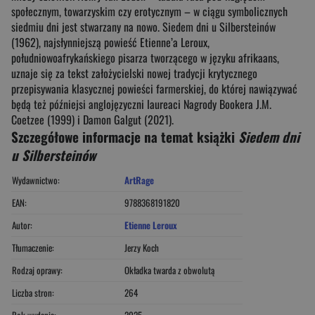
społecznym, towarzyskim czy erotycznym – w ciągu symbolicznych
siedmiu dni jest stwarzany na nowo. Siedem dni u Silbersteinów
(1962), najsłynniejszą powieść Etienne’a Leroux,
południowoafrykańskiego pisarza tworzącego w języku afrikaans,
uznaje się za tekst założycielski nowej tradycji krytycznego
przepisywania klasycznej powieści farmerskiej, do której nawiązywać
będą też późniejsi anglojęzyczni laureaci Nagrody Bookera J.M.
Coetzee (1999) i Damon Galgut (2021).
Szczegółowe informacje na temat książki
Siedem dni
u Silbersteinów
Wydawnictwo:
ArtRage
EAN:
9788368191820
Autor:
Etienne Leroux
Tłumaczenie:
Jerzy Koch
Rodzaj oprawy:
Okładka twarda z obwolutą
Liczba stron:
264
Rok wydania:
2025