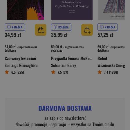
KSIĄŻKA
KSIĄŻKA
KSIĄŻKA
34,99 zł
35,99 zł
57,25 zł
54,00 zł
59,00 zł
69,00 zł
- sugerowana cena
- sugerowana cena
- sugerowana cena
detaliczna
detaliczna
detaliczna
Czerwony kwiecień
Przypadki Eneasa McNulty'ego
Robot
Santiago Roncagliolo
Sebastian Barry
Wisniewski-Snerg A
6,5 (225)
7,5 (27)
7,4 (1286)
DARMOWA DOSTAWA
za zapis do newslettera!
Nowości, promocje, inspiracje – wszystko na Twoim mailu.