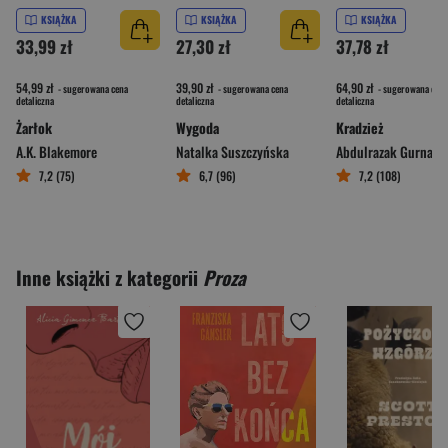
KSIĄŻKA
KSIĄŻKA
KSIĄŻKA
33,99 zł
27,30 zł
37,78 zł
54,99 zł
39,90 zł
64,90 zł
- sugerowana cena
- sugerowana cena
- sugerowana cena
detaliczna
detaliczna
detaliczna
Żarłok
Wygoda
Kradzież
A.K. Blakemore
Natalka Suszczyńska
Abdulrazak Gurnah
7,2 (75)
6,7 (96)
7,2 (108)
Inne książki z kategorii
Proza