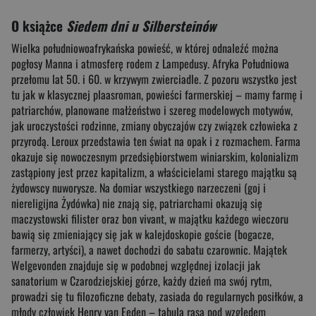
O książce
Siedem dni u Silbersteinów
Wielka południowoafrykańska powieść, w której odnaleźć można
pogłosy Manna i atmosferę rodem z Lampedusy. Afryka Południowa
przełomu lat 50. i 60. w krzywym zwierciadle. Z pozoru wszystko jest
tu jak w klasycznej plaasroman, powieści farmerskiej – mamy farmę i
patriarchów, planowane małżeństwo i szereg modelowych motywów,
jak uroczystości rodzinne, zmiany obyczajów czy związek człowieka z
przyrodą. Leroux przedstawia ten świat na opak i z rozmachem. Farma
okazuje się nowoczesnym przedsiębiorstwem winiarskim, kolonializm
zastąpiony jest przez kapitalizm, a właścicielami starego majątku są
żydowscy nuworysze. Na domiar wszystkiego narzeczeni (goj i
niereligijna Żydówka) nie znają się, patriarchami okazują się
maczystowski filister oraz bon vivant, w majątku każdego wieczoru
bawią się zmieniający się jak w kalejdoskopie goście (bogacze,
farmerzy, artyści), a nawet dochodzi do sabatu czarownic. Majątek
Welgevonden znajduje się w podobnej względnej izolacji jak
sanatorium w Czarodziejskiej górze, każdy dzień ma swój rytm,
prowadzi się tu filozoficzne debaty, zasiada do regularnych posiłków, a
młody człowiek Henry van Eeden – tabula rasa pod względem