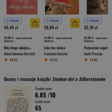
KSIĄŻKA
KSIĄŻKA
KSIĄŻKA
45,45 zł
28,99 zł
32,76 zł
59,00 zł
44,90 zł
56,90 zł
- sugerowana cena
- sugerowana cena
- sugerowana cena
detaliczna
detaliczna
detaliczna
Mój drogi zabójco...
Lato bez końca
Pożyczone wzgórza
Alicia Gimenez-Bartlett
Franziska Gansler
Scott Preston
4,0 (1)
5,9 (7)
7,0 (2)
Oceny i recenzje książki
Siedem dni u Silbersteinów
Średnia ocen:
6.85
/10
Liczba ocen:
65