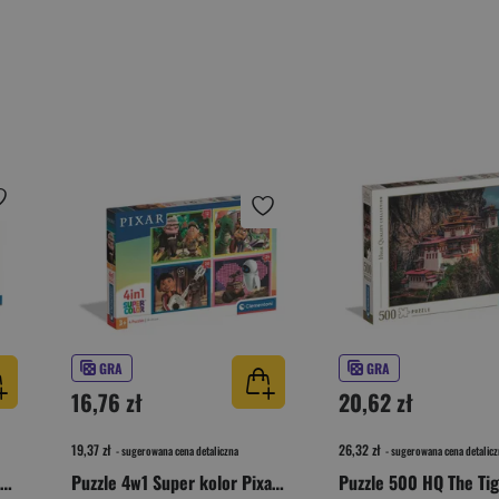
GRA
GRA
16,76 zł
20,62 zł
19,37 zł
26,32 zł
- sugerowana cena detaliczna
- sugerowana cena detalicz
Puzzle 3000 HQ Iron Lady In Pink 33039
Puzzle 4w1 Super kolor Pixar 21754