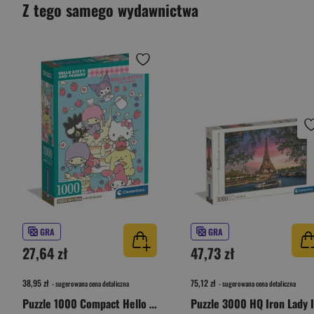
Z tego samego wydawnictwa
GRA
GRA
27,64 zł
47,73 zł
38,95 zł
75,12 zł
- sugerowana cena detaliczna
- sugerowana cena detaliczna
Puzzle 1000 Compact Hello Kitty 37117