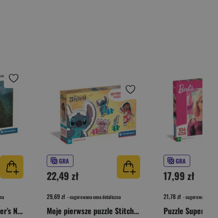
GRA
GRA
22,49 zł
17,99 zł
29,69 zł
21,78 zł
na
- sugerowana cena detaliczna
- sugerowana cena 
Puzzle 500 HQ The Tiger’s Nest 35614
Moje pierwsze puzzle Stitch 20595