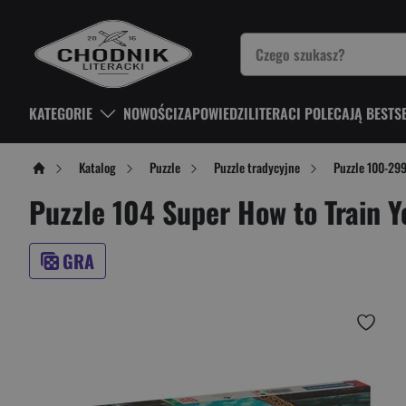
KATEGORIE
NOWOŚCI
ZAPOWIEDZI
LITERACI POLECAJĄ BESTS
Katalog
Puzzle
Puzzle tradycyjne
Puzzle 100-29
Puzzle 104 Super How to Train 
GRA