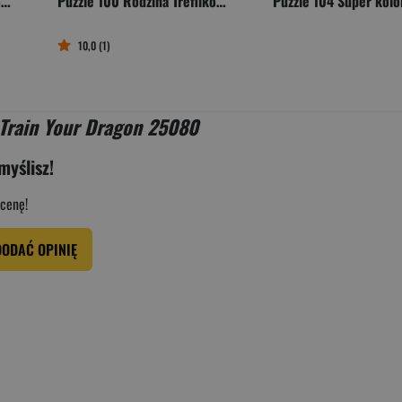
Puzzle 100 Rodzina Treflików Spotkanie w kawiarni 16561
Puzzle 100 Rodzina Treflików Magia głębin 16565
10,0 (1)
 Train Your Dragon 25080
myślisz!
cenę!
DODAĆ OPINIĘ