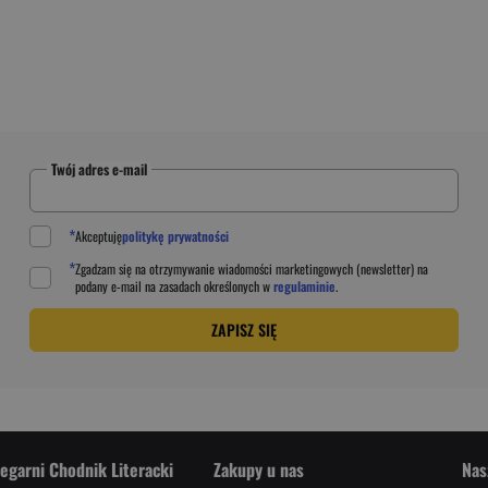
Twój adres e-mail
*
Akceptuję
politykę prywatności
*
Zgadzam się na otrzymywanie wiadomości marketingowych (newsletter) na
podany
e-mail
na zasadach określonych w
regulaminie
.
ZAPISZ SIĘ
iegarni Chodnik Literacki
Zakupy u nas
Nas