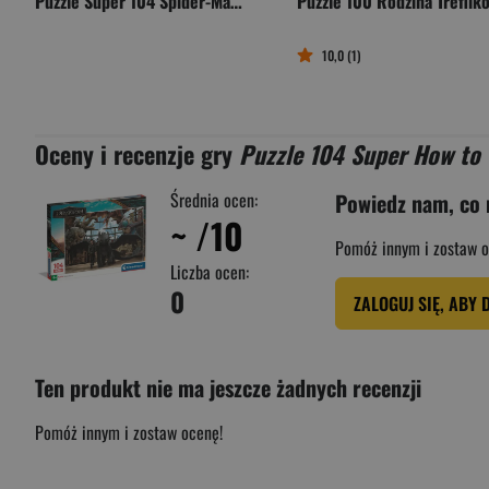
Puzzle Super 104 Spider-Man 25014
10,0 (1)
Oceny i recenzje gry
Puzzle 104 Super How to
Średnia ocen:
Powiedz nam, co 
~
/10
Pomóż innym i zostaw o
Liczba ocen:
0
ZALOGUJ SIĘ, ABY 
Ten produkt nie ma jeszcze żadnych recenzji
Pomóż innym i zostaw ocenę!