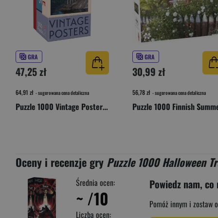
GRA
GRA
47,25 zł
30,99 zł
64,91 zł
56,78 zł
- sugerowana cena detaliczna
- sugerowana cena detaliczna
Puzzle 1000 Vintage Posters Norway 59208
Oceny i recenzje gry
Puzzle 1000 Halloween Tr
Średnia ocen:
Powiedz nam, co 
~
/10
Pomóż innym i zostaw o
Liczba ocen: