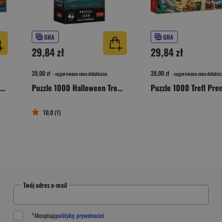
GRA
GRA
29,84 zł
29,84 zł
39,00 zł
39,00 zł
- sugerowana cena detaliczna
- sugerowana cena detalicz
Puzzle 300 Cztery pory roku z kapibarami 23052
Puzzle 1000 Halloween Trefl Premium Plus Hall of Horror To 12113
10,0 (1)
Twój adres e-mail
*
Akceptuję
politykę prywatności