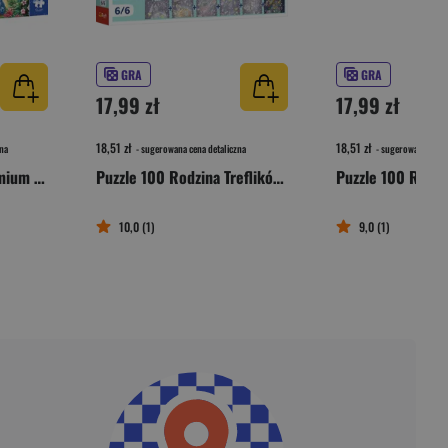
GRA
GRA
17,99 zł
17,99 zł
18,51 zł
18,51 zł
na
- sugerowana cena detaliczna
- sugerowana cena 
Puzzle 1000 Trefl Premium Plus Lilo & Stitch Impreza na plaży 10918
Puzzle 100 Rodzina Treflików Wujcio w kosmosie 16546
10,0 (1)
9,0 (1)