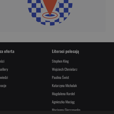
za oferta
Literaci polecają
ści
Stephen King
sellery
Wojciech Chmielarz
wiedzi
Paulina Świst
mocje
Katarzyna Michalak
Magdalena Kordel
Agnieszka Maciąg
Marianna Gierszewska