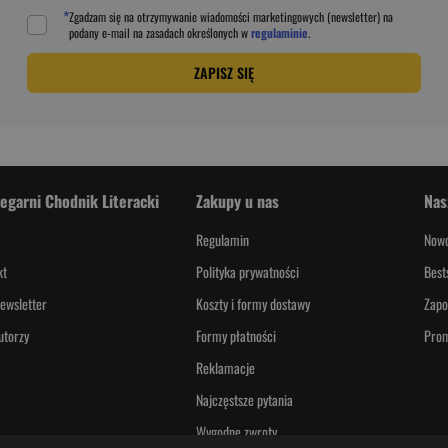
*
Zgadzam się na otrzymywanie wiadomości marketingowych (newsletter) na
podany
e-mail
na zasadach określonych w
regulaminie
.
ZAPISZ SIĘ
iegarni Chodnik Literacki
Zakupy u nas
Nas
Regulamin
Nowo
kt
Polityka prywatności
Best
ewsletter
Koszty i formy dostawy
Zapo
utorzy
Formy płatności
Pro
Reklamacje
Najczęstsze pytania
Wygodne zwroty