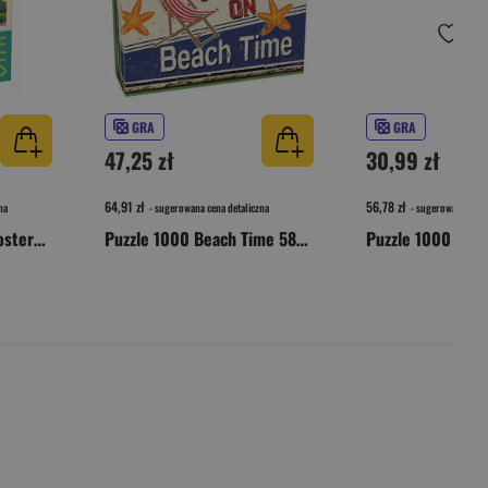
GRA
GRA
47,25 zł
30,99 zł
64,91 zł
56,78 zł
na
- sugerowana cena detaliczna
- sugerowana cena 
Puzzle1000 Vintage Posters Italy 58297
Puzzle 1000 Beach Time 58657