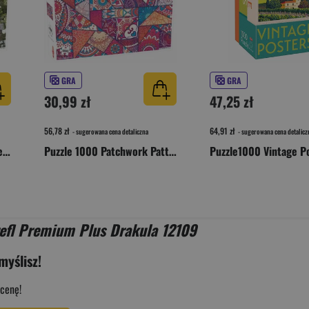
GRA
GRA
30,99 zł
47,25 zł
56,78 zł
64,91 zł
- sugerowana cena detaliczna
- sugerowana cena detalicz
Puzzle 1000 Finnish Summer Cottage 56685
Puzzle 1000 Patchwork Patterns 56631
efl Premium Plus Drakula 12109
myślisz!
cenę!