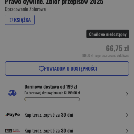
Prawo cywilne. Zbiór przepisów 2025
Opracowanie Zbiorowe
KSIĄŻKA
Chwilowo niedostępny
66,75 zł
89,00 zł
- sugerowana cena detaliczna
POWIADOM O DOSTĘPNOŚCI
Darmowa dostawa od 199 zł
Do darmowej dostawy brakuje Ci 199,00 zł
Kup teraz, zapłać za
30 dni
Kup teraz, zapłać za
30 dni