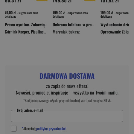
60,31 zł
149,85 zł
151,92 zł
79,00 zł
199,00 zł
199,00 zł
- sugerowana cena
- sugerowana cena
- sugerowana ce
detaliczna
detaliczna
detaliczna
Prawo cywilne. Zobowiązania. Kazusy z rozwiązaniami
Ochrona folkloru w prawie własności intelektualnej
Górniak Kacper
,
Pisuliński Jerzy
Maryniak Łukasz
,
Romano Szymon
Opracowanie Zbioro
DARMOWA DOSTAWA
za zapis do newslettera!
Nowości, promocje, inspiracje – wszystko na Twoim mailu.
*Kod jednorazowego użycia przy minimalnej wartości koszyka 89 zł.
Twój adres e-mail
*
Akceptuję
politykę prywatności