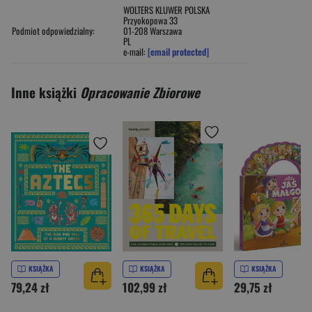
WOLTERS KLUWER POLSKA
Przyokopowa 33
Podmiot odpowiedzialny:
01-208 Warszawa
PL
e-mail:
[email protected]
Inne książki
Opracowanie Zbiorowe
KSIĄŻKA
KSIĄŻKA
KSIĄŻKA
79,24 zł
102,99 zł
29,75 zł