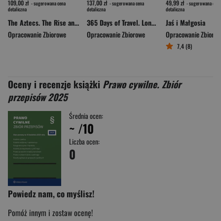
109,00 zł
137,00 zł
49,99 zł
- sugerowana cena
- sugerowana cena
- sugerowana cena
detaliczna
detaliczna
detaliczna
The Aztecs. The Rise and Fall of a Mighty Empire
365 Days of Travel. Lonely Planet
Jaś i Małgosia
Opracowanie Zbiorowe
Opracowanie Zbiorowe
Opracowanie Zbioro
7,4 (8)
Oceny i recenzje książki
Prawo cywilne. Zbiór
przepisów 2025
Średnia ocen:
~
/10
Liczba ocen:
0
Powiedz nam, co myślisz!
Pomóż innym i zostaw ocenę!