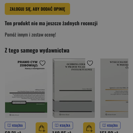
ZALOGUJ SIĘ, ABY DODAĆ OPINIĘ
Ten produkt nie ma jeszcze żadnych recenzji
Pomóż innym i zostaw ocenę!
Z tego samego wydawnictwa
KSIĄŻKA
KSIĄŻKA
KSIĄŻKA