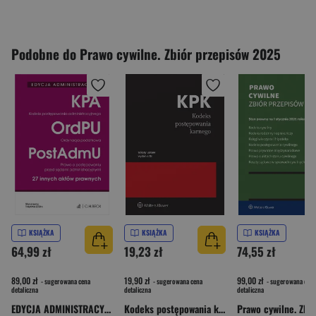
Podobne do Prawo cywilne. Zbiór przepisów 2025
KSIĄŻKA
KSIĄŻKA
KSIĄŻKA
64,99 zł
19,23 zł
74,55 zł
89,00 zł
19,90 zł
99,00 zł
- sugerowana cena
- sugerowana cena
- sugerowana cena
detaliczna
detaliczna
detaliczna
EDYCJA ADMINISTRACYJNA. Kodeks postępowania administracyjnego. Ordynacja podatkowa. Prawo o postępowaniu przed sądami administracyjnymi. 27 innych aktów prawnych wyd. 42
Kodeks postępowania karnego wyd. 2025