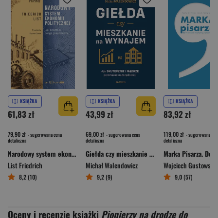
KSIĄŻKA
KSIĄŻKA
KSIĄŻKA
61,83 zł
43,99 zł
83,92 zł
79,90 zł
69,00 zł
119,00 zł
- sugerowana cena
- sugerowana cena
- sugerowana cen
detaliczna
detaliczna
detaliczna
Narodowy system ekonomii politycznej. Jak powstają potęgi gospodarcze
Giełda czy mieszkanie na wynajem. Jak skutecznie i mądrze pomnażać oszczędności?
List Friedrich
Michał Walendowicz
Wojciech Gustowski
8,2 (10)
9,2 (9)
9,0 (57)
Oceny i recenzje książki
Pionierzy na drodze do