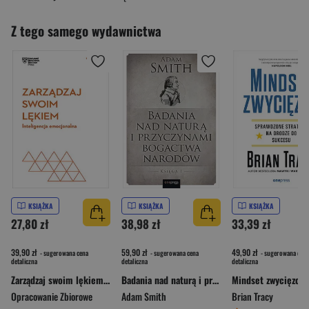
Z tego samego wydawnictwa
KSIĄŻKA
KSIĄŻKA
KSIĄŻKA
27,80 zł
38,98 zł
33,39 zł
39,90 zł
59,90 zł
49,90 zł
- sugerowana cena
- sugerowana cena
- sugerowana cena
detaliczna
detaliczna
detaliczna
Zarządzaj swoim lękiem. Inteligencja emocjonalna. Harvard Business Review
Badania nad naturą i przyczynami bogactwa narodów. Księga 1
Opracowanie Zbiorowe
Adam Smith
Brian Tracy