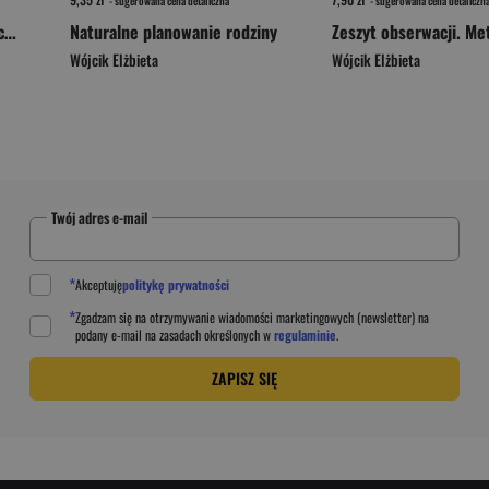
- sugerowana cena detaliczna
- sugerowana cena detaliczn
Wędrując ku dorosłości Wychowanie do życia w rodzinie Podręcznik dla klasy 7 szkoły podstawowej
Naturalne planowanie rodziny
Wójcik Elżbieta
Wójcik Elżbieta
Twój adres e-mail
*
Akceptuję
politykę prywatności
*
Zgadzam się na otrzymywanie wiadomości marketingowych (newsletter) na
podany
e-mail
na zasadach określonych w
regulaminie
.
ZAPISZ SIĘ