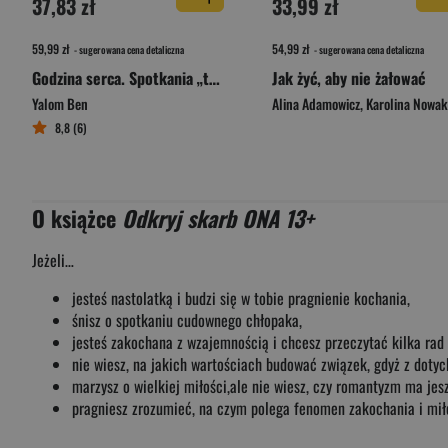
37,83 zł
33,99 zł
59,99 zł
54,99 zł
- sugerowana cena detaliczna
- sugerowana cena detaliczna
Godzina serca. Spotkania „tu i teraz”
Jak żyć, aby nie żałować
Yalom Ben
Alina Adamowicz
,
Karolina Nowakows
8,8 (6)
O książce
Odkryj skarb ONA 13+
Jeżeli…
jesteś nastolatką i budzi się w tobie pragnienie kochania,
śnisz o spotkaniu cudownego chłopaka,
jesteś zakochana z wzajemnością i chcesz przeczytać kilka rad
nie wiesz, na jakich wartościach budować związek, gdyż z doty
marzysz o wielkiej miłości,ale nie wiesz, czy romantyzm ma jes
pragniesz zrozumieć, na czym polega fenomen zakochania i mił