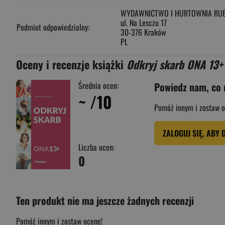
WYDAWNICTWO I HURTOWNIA RUB
ul. Na Lesczu 17
Podmiot odpowiedzialny:
30-376 Kraków
PL
Oceny i recenzje książki
Odkryj skarb ONA 13+
Średnia ocen:
Powiedz nam, co 
~
/10
Pomóż innym i zostaw o
ZALOGUJ SIĘ, ABY 
Liczba ocen:
0
Ten produkt nie ma jeszcze żadnych recenzji
Pomóż innym i zostaw ocenę!