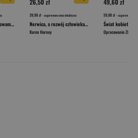
26,50 zł
49,60 zł
39,90 zł
59,00 zł
na
- sugerowana cena detaliczna
- sugerowana cena 
Odzyskana. Namaluj słowami dobre życie
Nerwica, a rozwój człowieka. Walka o samorealizację
Karen Horney
Opracowanie Zbioro