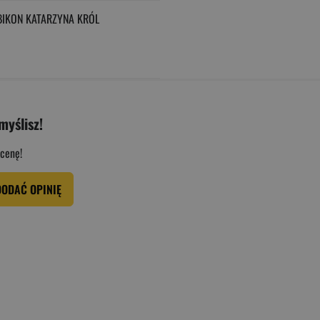
IKON KATARZYNA KRÓL
myślisz!
cenę!
DODAĆ OPINIĘ