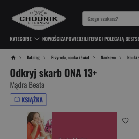
KATEGORIE
NOWOŚCI
ZAPOWIEDZI
LITERACI POLECAJĄ BESTS
Katalog
Przyroda, nauka i świat
Naukowe
Nauki 
Odkryj skarb ONA 13+
Mądra Beata
KSIĄŻKA