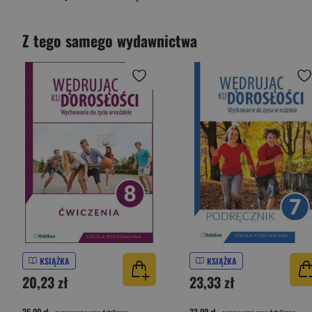
Z tego samego wydawnictwa
KSIĄŻKA
KSIĄŻKA
20,23 zł
23,33 zł
26,00 zł
33,00 zł