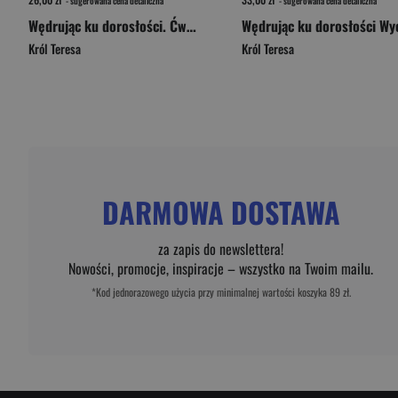
- sugerowana cena detaliczna
- sugerowana cena detaliczna
Wędrując ku dorosłości. Ćwiczenia dla klasy 8 szkoły podstawowej Wychowanie do życia w rodzinie.
Król Teresa
Król Teresa
DARMOWA DOSTAWA
za zapis do newslettera!
Nowości, promocje, inspiracje – wszystko na Twoim mailu.
*Kod jednorazowego użycia przy minimalnej wartości koszyka 89 zł.