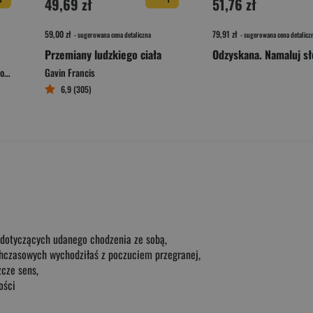
49,69 zł
51,76 zł
59,00 zł
79,91 zł
- sugerowana cena detaliczna
- sugerowana cena detalicz
Przemiany ludzkiego ciała
ka
Gavin Francis
6,9 (305)
 dotyczących udanego chodzenia ze sobą,
chczasowych wychodziłaś z poczuciem przegranej,
zcze sens,
ości