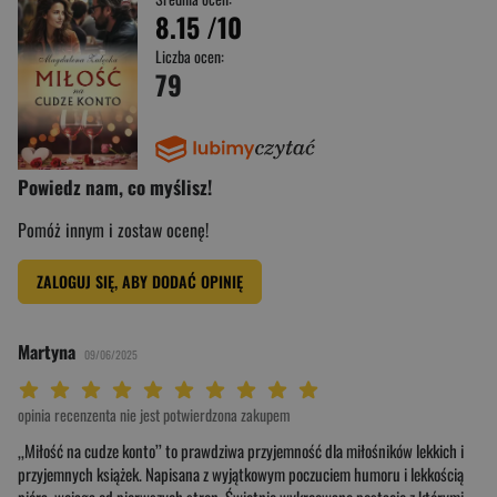
8.15
/10
Liczba ocen:
79
Powiedz nam, co myślisz!
Pomóż innym i zostaw ocenę!
ZALOGUJ SIĘ, ABY DODAĆ OPINIĘ
Martyna
09/06/2025
Twoja ocena: Beznadziejna 1/10"
Twoja ocena: Bardzo słaba 2/10"
Twoja ocena: Słaba 3/10"
Twoja ocena: Może być 4/10"
Twoja ocena: Przeciętna 5/10"
Twoja ocena: Dobra 6/10"
Twoja ocena: Bardzo dobra 7/10"
Twoja ocena: Rewelacyjna 8/10"
Twoja ocena: Wybitna 9/10"
Twoja ocena: Arcydzieło 10/10"
opinia recenzenta nie jest potwierdzona zakupem
,,Miłość na cudze konto’’ to prawdziwa przyjemność dla miłośników lekkich i
przyjemnych książek. Napisana z wyjątkowym poczuciem humoru i lekkością
pióra, wciąga od pierwszych stron. Świetnie wykreowane postacie z którymi