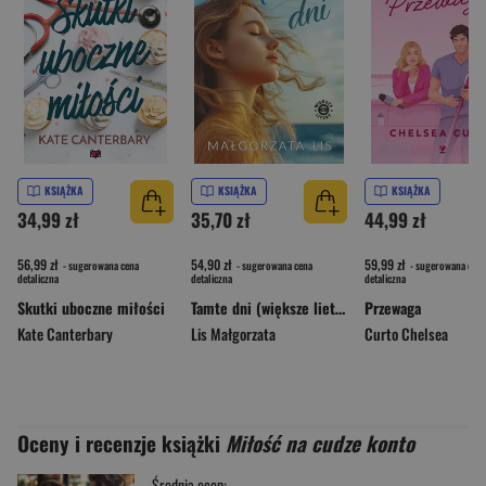
KSIĄŻKA
KSIĄŻKA
KSIĄŻKA
34,99 zł
35,70 zł
44,99 zł
56,99 zł
54,90 zł
59,99 zł
- sugerowana cena
- sugerowana cena
- sugerowana cena
detaliczna
detaliczna
detaliczna
Skutki uboczne miłości
Tamte dni (większe lietry)
Przewaga
Kate Canterbary
Lis Małgorzata
Curto Chelsea
Oceny i recenzje książki
Miłość na cudze konto
Średnia ocen: