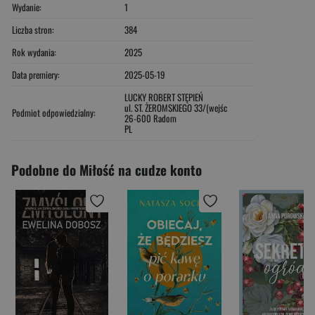
Wydanie:
1
Liczba stron:
384
Rok wydania:
2025
Data premiery:
2025-05-19
LUCKY ROBERT STĘPIEŃ
ul. ST. ŻEROMSKIEGO 33/(wejśc
Podmiot odpowiedzialny:
26-600 Radom
PL
Podobne do Miłość na cudze konto