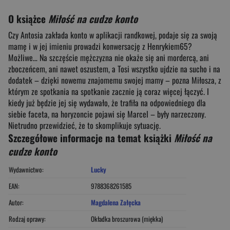
O książce
Miłość na cudze konto
Czy Antosia zakłada konto w aplikacji randkowej, podaje się za swoją
mamę i w jej imieniu prowadzi konwersację z Henrykiem65?
Możliwe… Na szczęście mężczyzna nie okaże się ani mordercą, ani
zboczeńcem, ani nawet oszustem, a Tosi wszystko ujdzie na sucho i na
dodatek – dzięki nowemu znajomemu swojej mamy – pozna Miłosza, z
którym ze spotkania na spotkanie zacznie ją coraz więcej łączyć. I
kiedy już będzie jej się wydawało, że trafiła na odpowiedniego dla
siebie faceta, na horyzoncie pojawi się Marcel – były narzeczony.
Nietrudno przewidzieć, że to skomplikuje sytuację.
Szczegółowe informacje na temat książki
Miłość na
cudze konto
Wydawnictwo:
Lucky
EAN:
9788368261585
Autor:
Magdalena Załęcka
Rodzaj oprawy:
Okładka broszurowa (miękka)