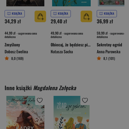
KSIĄŻKA
KSIĄŻKA
KSIĄŻKA
34,29 zł
29,40 zł
36,99 zł
44,99 zł
49,90 zł
59,99 zł
- sugerowana cena
- sugerowana cena
- sugerowana cena
detaliczna
detaliczna
detaliczna
Zmyślony
Obiecaj, że będziesz pić kawę o poranku
Sekretny ogród
Dobosz Ewelina
Natasza Socha
Anna Purowska
8,0 (169)
8,1 (101)
Inne książki
Magdalena Załęcka