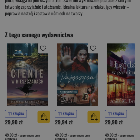
łatwo się zaprzyjaźnić i utożsamić. Idealna lektura na relaksujący wieczór –
poprawia nastrój i zostawia uśmiech na twarzy.
Z tego samego wydawnictwa
KSIĄŻKA
KSIĄŻKA
KSIĄŻKA
29,90 zł
29,94 zł
29,90 zł
49,90 zł
49,99 zł
49,90 zł
- sugerowana cena
- sugerowana cena
- sugerowana cena
detaliczna
detaliczna
detaliczna