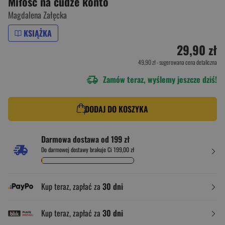
Miłość na cudze konto
Magdalena Załęcka
KSIĄŻKA
29,90 zł
49,90 zł
- sugerowana cena detaliczna
Zamów teraz, wyślemy jeszcze dziś!
DODAJ DO KOSZYKA
Darmowa dostawa od 199 zł
Do darmowej dostawy brakuje Ci 199,00 zł
Kup teraz, zapłać za
30 dni
Kup teraz, zapłać za
30 dni