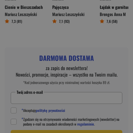
Cienie w Bieszczadach
Pajęczyca
Łajdak w garniturze
Mariusz Leszczyński
Mariusz Leszczyński
Brengos Anna M
7,3 (81)
7,1 (93)
7,6 (58)
DARMOWA DOSTAWA
za zapis do newslettera!
Nowości, promocje, inspiracje – wszystko na Twoim mailu.
*Kod jednorazowego użycia przy minimalnej wartości koszyka 89 zł.
Twój adres e-mail
*
Akceptuję
politykę prywatności
*
Zgadzam się na otrzymywanie wiadomości marketingowych (newsletter) na
podany
e-mail
na zasadach określonych w
regulaminie
.