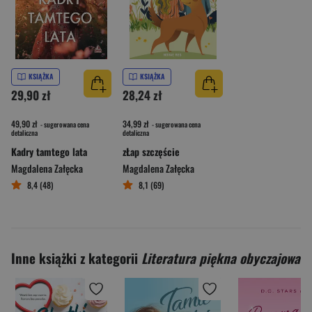
KSIĄŻKA
KSIĄŻKA
29,90 zł
28,24 zł
49,90 zł
34,99 zł
- sugerowana cena
- sugerowana cena
detaliczna
detaliczna
Kadry tamtego lata
zŁap szczęście
Magdalena Załęcka
Magdalena Załęcka
8,4 (48)
8,1 (69)
Inne książki z kategorii
Literatura piękna obyczajowa