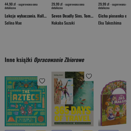
44,90 zł
29,99 zł
29,99 zł
- sugerowana cena
- sugerowana cena
- sugerowana cena
detaliczna
detaliczna
detaliczna
Lekcje wybaczania. Hall Beck University. Tom 2
Seven Deadly Sins. Tom 39
Selina Mae
Nakaba Suzuki
Eku Takeshima
Inne książki
Opracowanie Zbiorowe