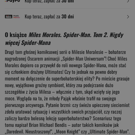
Kup teraz, zapłać za
30 dni
Kup teraz, zapłać za
30 dni
O książce
Miles Morales. Spider-Man. Tom 2. Nigdy
więcej Spider-Mana
Drugi tom głośnej komiksowej serii o Milesie Moralesie – bohaterze
nagrodzonej Oscarem animacji „Spider-Man Uniwersum”! Choć Miles
Morales dopiero co przywykł do roli nowego Spider-Mana, może stać
się członkiem drużyny Ultimates! Czy to jednak na pewno dobry
moment na dołączenie do superbohaterskiej elity? Po mieście grasuje
nowy, wyjątkowo groźny symbiont, który zna podejrzanie dużo
szczegółów z życia Milesa – włącznie z tym, skąd wzięły się jego
moce. Wygląda na to, że młody Pająk właśnie trafił na swojego
pierwszego arcywroga. Pytanie brzmi: czy świeżo upieczony sieciomiot
zdoła uratować sytuację i wszystkich swoich przyjaciół, czy raczej
zaliczy bardzo bolesną lekcję superbohaterstwa? Scenariusz tego
tomu napisał Brian Michael Bendis – autor takich komiksów jak
„Daredevil. Nieustraszony!”, „Moon Knight” czy „Ultimate Spider-Man”.