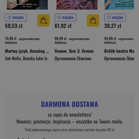
KSIĄŻKA
KSIĄŻKA
KSIĄŻKA
50,53 zł
61,92 zł
39,27 zł
79,99 zł
99,99 zł
59,99 zł
- sugerowana cena
- sugerowana cena
- sugerowana cena
detaliczna
detaliczna
detaliczna
Martwy język. Amazing Spider-Man. Tom 6. Część 2
Venom. Tom 3. Venom
Zeb Wells
,
Romita John Jr.
Opracowanie Zbiorowe
Opracowanie Zbioro
DARMOWA DOSTAWA
za zapis do newslettera!
Nowości, promocje, inspiracje – wszystko na Twoim mailu.
*Kod jednorazowego użycia przy minimalnej wartości koszyka 89 zł.