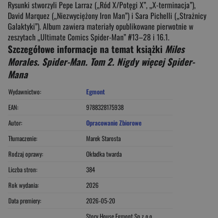
Rysunki stworzyli Pepe Larraz („Ród X/Potęgi X”, „X-terminacja”),
David Marquez („Niezwyciężony Iron Man”) i Sara Pichelli („Strażnicy
Galaktyki”). Album zawiera materiały opublikowane pierwotnie w
zeszytach „Ultimate Comics Spider-Man” #13–28 i 16.1.
Szczegółowe informacje na temat książki
Miles
Morales. Spider-Man. Tom 2. Nigdy więcej Spider-
Mana
Wydawnictwo:
Egmont
EAN:
9788328175938
Autor:
Opracowanie Zbiorowe
Tłumaczenie:
Marek Starosta
Rodzaj oprawy:
Okładka twarda
Liczba stron:
384
Rok wydania:
2026
Data premiery:
2026-05-20
Story House Egmont Sp z o.o.