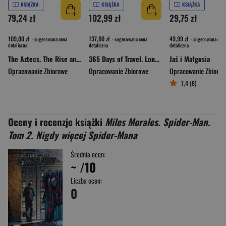
KSIĄŻKA
KSIĄŻKA
KSIĄŻKA
79,24 zł
102,99 zł
29,75 zł
109,00 zł
137,00 zł
49,99 zł
- sugerowana cena
- sugerowana cena
- sugerowana cena
detaliczna
detaliczna
detaliczna
The Aztecs. The Rise and Fall of a Mighty Empire
365 Days of Travel. Lonely Planet
Jaś i Małgosia
Opracowanie Zbiorowe
Opracowanie Zbiorowe
Opracowanie Zbioro
7,4 (8)
Oceny i recenzje książki
Miles Morales. Spider-Man.
Tom 2. Nigdy więcej Spider-Mana
Średnia ocen:
~
/10
Liczba ocen:
0