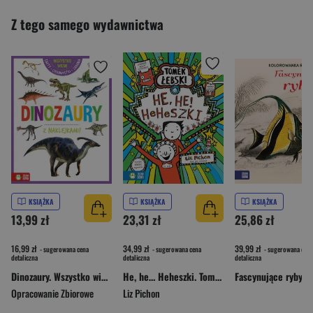
Z tego samego wydawnictwa
KSIĄŻKA
KSIĄŻKA
KSIĄŻKA
13,99 zł
23,31 zł
25,86 zł
16,99 zł
34,99 zł
39,99 zł
- sugerowana cena
- sugerowana cena
- sugerowana cena
detaliczna
detaliczna
detaliczna
Dinozaury. Wszystko wiem!
He, he… Heheszki. Tomek Łebski
Opracowanie Zbiorowe
Liz Pichon