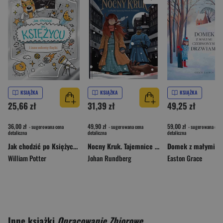
KSIĄŻKA
KSIĄŻKA
KSIĄŻKA
25,66 zł
31,39 zł
49,25 zł
36,00 zł
49,90 zł
59,00 zł
- sugerowana cena
- sugerowana cena
- sugerowana cena
detaliczna
detaliczna
detaliczna
Jak chodzić po Księżycu i inne sekrety fizyki
Nocny Kruk. Tajemnice Sztokholmu
William Potter
Johan Rundberg
Easton Grace
Inne książki
Opracowanie Zbiorowe