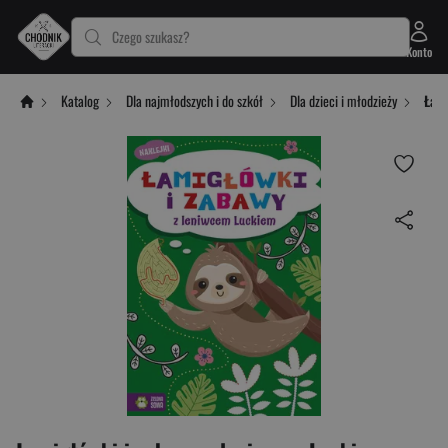
Czego szukasz?
Konto
Katalog
Dla najmłodszych i do szkół
Dla dzieci i młodzieży
Łami