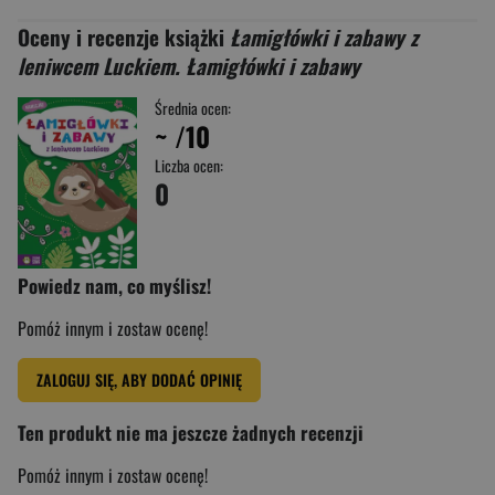
Oceny i recenzje książki
Łamigłówki i zabawy z
leniwcem Luckiem. Łamigłówki i zabawy
Średnia ocen:
~
/10
Liczba ocen:
0
Powiedz nam, co myślisz!
Pomóż innym i zostaw ocenę!
ZALOGUJ SIĘ, ABY DODAĆ OPINIĘ
Ten produkt nie ma jeszcze żadnych recenzji
Pomóż innym i zostaw ocenę!