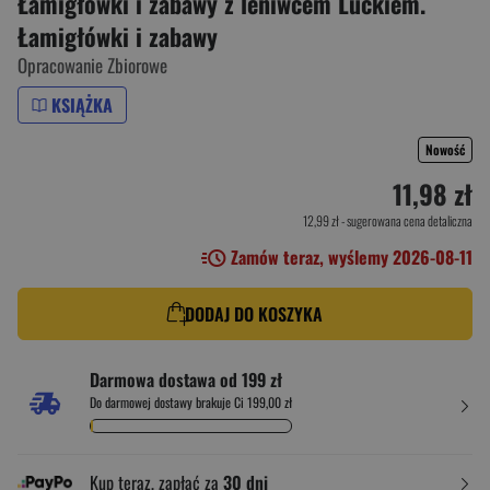
Łamigłówki i zabawy z leniwcem Luckiem.
Łamigłówki i zabawy
Opracowanie Zbiorowe
KSIĄŻKA
Nowość
11,98 zł
12,99 zł
- sugerowana cena detaliczna
Zamów teraz, wyślemy 2026-08-11
DODAJ DO KOSZYKA
Darmowa dostawa od 199 zł
Do darmowej dostawy brakuje Ci 199,00 zł
Kup teraz, zapłać za
30 dni