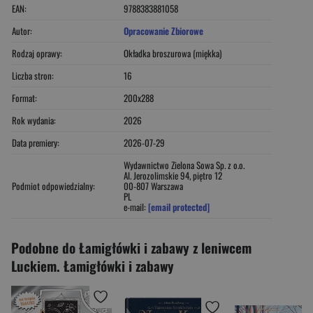
EAN:
9788383881058
Autor:
Opracowanie Zbiorowe
Rodzaj oprawy:
Okładka broszurowa (miękka)
Liczba stron:
16
Format:
200x288
Rok wydania:
2026
Data premiery:
2026-07-29
Wydawnictwo Zielona Sowa Sp. z o.o.
Al. Jerozolimskie 94, piętro 12
Podmiot odpowiedzialny:
00-807 Warszawa
PL
e-mail:
[email protected]
Podobne do Łamigłówki i zabawy z leniwcem
Luckiem. Łamigłówki i zabawy