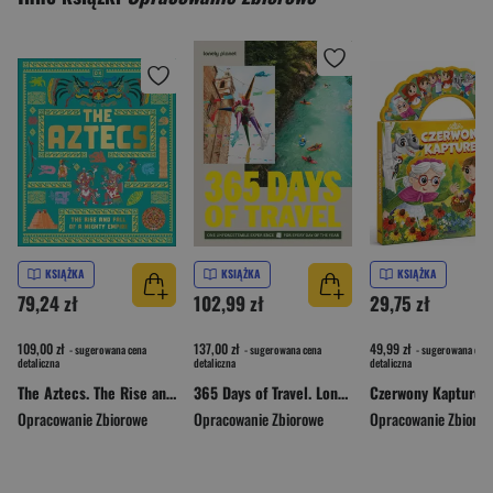
KSIĄŻKA
KSIĄŻKA
KSIĄŻKA
79,24 zł
102,99 zł
29,75 zł
109,00 zł
137,00 zł
49,99 zł
- sugerowana cena
- sugerowana cena
- sugerowana cena
detaliczna
detaliczna
detaliczna
The Aztecs. The Rise and Fall of a Mighty Empire
365 Days of Travel. Lonely Planet
Czerwony Kapturek
Opracowanie Zbiorowe
Opracowanie Zbiorowe
Opracowanie Zbioro