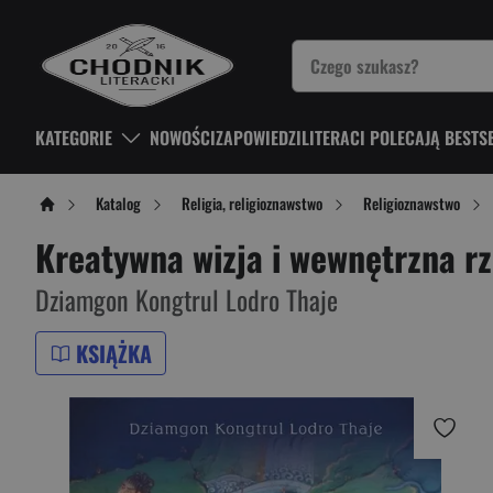
KATEGORIE
NOWOŚCI
ZAPOWIEDZI
LITERACI POLECAJĄ BESTS
Katalog
Religia, religioznawstwo
Religioznawstwo
Kreatywna wizja i wewnętrzna r
Dziamgon Kongtrul Lodro Thaje
KSIĄŻKA