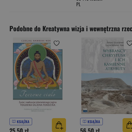
PL
Podobne do Kreatywna wizja i wewnętrzna rze
KSIĄŻKA
KSIĄŻKA
25,50 zł
56,50 zł