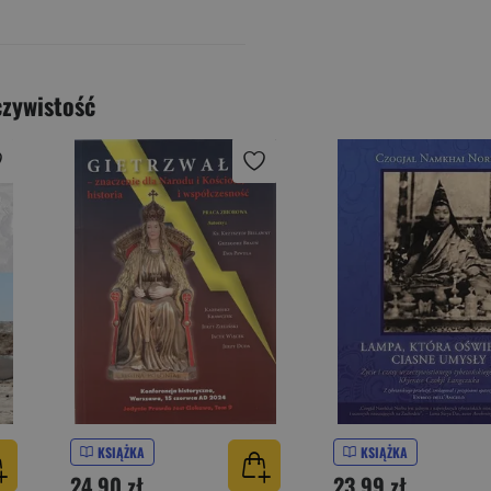
czywistość
KSIĄŻKA
KSIĄŻKA
24,90 zł
23,99 zł