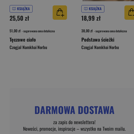
KSIĄŻKA
KSIĄŻKA
25,50 zł
18,99 zł
51,00 zł
38,00 zł
- sugerowana cena detaliczna
- sugerowana cena detaliczna
Tęczowe ciało
Podstawa ścieżki
Czogjal Namkhai Norbu
Czogjal Namkhai Norbu
DARMOWA DOSTAWA
za zapis do newslettera!
Nowości, promocje, inspiracje – wszystko na Twoim mailu.