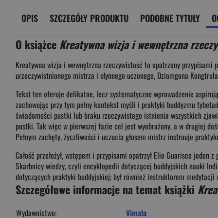
OPIS
SZCZEGÓŁY PRODUKTU
PODOBNE TYTUŁY
O
O książce
Kreatywna wizja i wewnętrzna rzeczy
Kreatywna wizja i wewnętrzna rzeczywistość to opatrzony przypisami p
urzeczywistnionego mistrza i słynnego uczonego, Dziamgona Kongtrula
Tekst ten oferuje delikatne, lecz systematyczne wprowadzenie aspiruj
zachowując przy tym pełny kontekst myśli i praktyki buddyzmu tybeta
świadomości pustki lub braku rzeczywistego istnienia wszystkich zjawi
pustki. Tak więc w pierwszej fazie cel jest wyobrażony, a w drugiej d
Pełnym zachęty, życzliwości i uczucia głosem mistrz instruuje praktyk
Całość przełożył, wstępem i przypisami opatrzył Elio Guarisco jeden 
Skarbnicy wiedzy, czyli encyklopedii dotyczącej buddyjskich nauki Ind
dotyczących praktyki buddyjskiej; był również instruktorem medytacj
Szczegółowe informacje na temat książki
Krea
Wydawnictwo:
Vimala