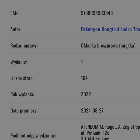
EAN:
9788395993848
Autor:
Dziamgon Kongtrul Lodro Tha
Rodzaj oprawy:
Okładka broszurowa (miękka)
Wydanie:
1
Liczba stron:
164
Rok wydania:
2022
Data premiery:
2024-08-27
ATENEUM M. Kogut, A. Zegiel S
ul. Półłanki 12c
Podmiot odpowiedzialny:
30-740 Kraków