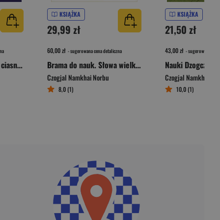
KSIĄŻKA
KSIĄŻKA
29,99 zł
21,50 zł
60,00 zł
43,00 zł
na
- sugerowana cena detaliczna
- sugerowana cena 
Lampa, która oświetla ciasne umysły
Brama do nauk. Słowa wielkich mistrzów
Nauki Dzogczen
Czogjal Namkhai Norbu
Czogjal Namkhai No
8,0 (1)
10,0 (1)