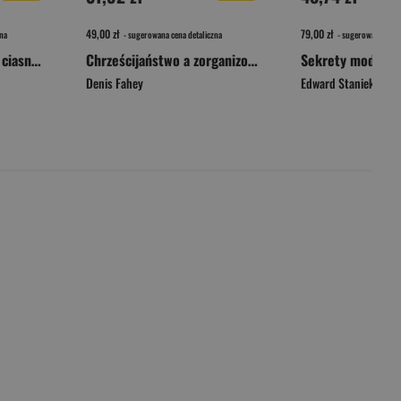
49,00 zł
79,00 zł
na
- sugerowana cena detaliczna
- sugerowana cena 
Lampa, która oświetla ciasne umysły
Chrześcijaństwo a zorganizowany naturalizm masońsko-żydowski
Sekrety modlitwy
Denis Fahey
Edward Staniek