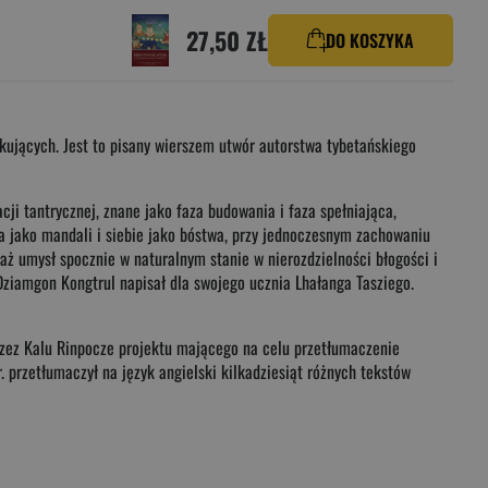
27,50 ZŁ
DO KOSZYKA
tkujących. Jest to pisany wierszem utwór autorstwa tybetańskiego
i tantrycznej, znane jako faza budowania i faza spełniająca,
a jako mandali i siebie jako bóstwa, przy jednoczesnym zachowaniu
 aż umysł spocznie w naturalnym stanie w nierozdzielności błogości i
 Dziamgon Kongtrul napisał dla swojego ucznia Lhałanga Tasziego.
przez Kalu Rinpocze projektu mającego na celu przetłumaczenie
. przetłumaczył na język angielski kilkadziesiąt różnych tekstów