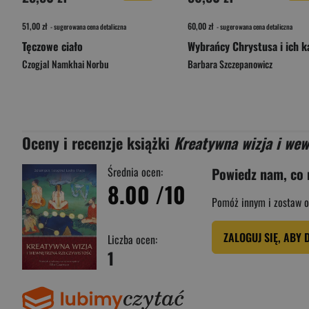
51,00 zł
60,00 zł
- sugerowana cena detaliczna
- sugerowana cena detaliczna
Tęczowe ciało
Czogjal Namkhai Norbu
Barbara Szczepanowicz
Oceny i recenzje książki
Kreatywna wizja i wew
Średnia ocen:
Powiedz nam, co 
8.00
/10
Pomóż innym i zostaw o
ZALOGUJ SIĘ, ABY 
Liczba ocen:
1