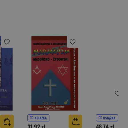
KSIĄŻKA
KSIĄŻKA
31,92 zł
48,74 zł