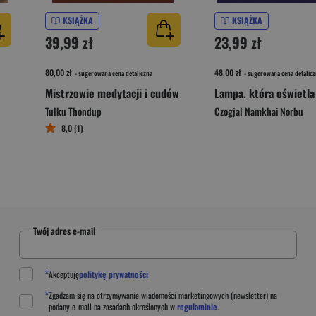
KSIĄŻKA
KSIĄŻKA
39,99 zł
23,99 zł
80,00 zł
48,00 zł
- sugerowana cena detaliczna
- sugerowana cena detalicz
Mistrzowie medytacji i cudów
Tulku Thondup
Czogjal Namkhai Norbu
8,0 (1)
Twój adres e-mail
*
Akceptuję
politykę prywatności
*
Zgadzam się na otrzymywanie wiadomości marketingowych (newsletter) na
podany
e-mail
na zasadach określonych w
regulaminie
.