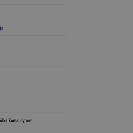
je
półka Komandytowa