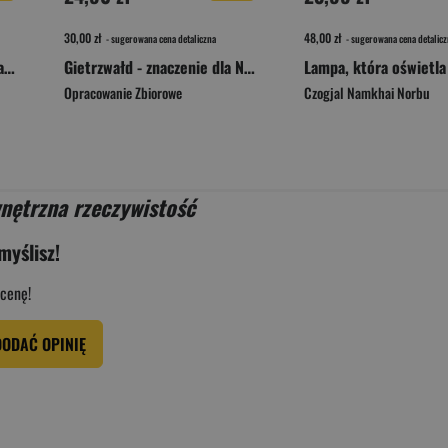
30,00 zł
48,00 zł
- sugerowana cena detaliczna
- sugerowana cena detalicz
Wybrańcy Chrystusa i ich kamienne atrybuty
Gietrzwałd - znaczenie dla Narodu i Kościoła, historia i współczesność
Opracowanie Zbiorowe
Czogjal Namkhai Norbu
nętrzna rzeczywistość
myślisz!
cenę!
DODAĆ OPINIĘ