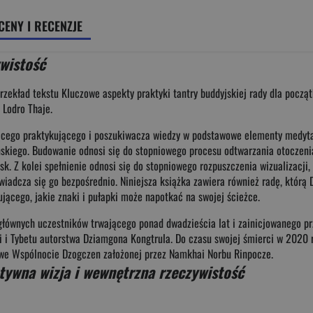
CENY I RECENZJE
wistość
rzekład tekstu Kluczowe aspekty praktyki tantry buddyjskiej rady dla począ
 Lodro Thaje.
ącego praktykującego i poszukiwacza wiedzy w podstawowe elementy medytacj
ńskiego. Budowanie odnosi się do stopniowego procesu odtwarzania otoczeni
sk. Z kolei spełnienie odnosi się do stopniowego rozpuszczenia wizualizacji,
oświadcza się go bezpośrednio. Niniejsza książka zawiera również radę, którą
ującego, jakie znaki i pułapki może napotkać na swojej ścieżce.
z głównych uczestników trwającego ponad dwadzieścia lat i zainicjowanego 
ii i Tybetu autorstwa Dziamgona Kongtrula. Do czasu swojej śmierci w 2020 r
i we Wspólnocie Dzogczen założonej przez Namkhai Norbu Rinpocze.
tywna wizja i wewnętrzna rzeczywistość