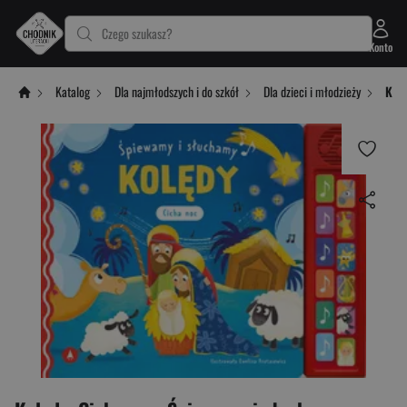
Czego szukasz?
Konto
Katalog
Dla najmłodszych i do szkół
Dla dzieci i młodzieży
Kol