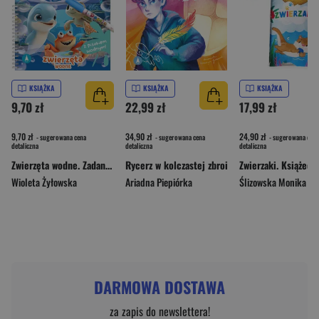
KSIĄŻKA
KSIĄŻKA
KSIĄŻKA
9,70 zł
22,99 zł
17,99 zł
9,70 zł
34,90 zł
24,90 zł
- sugerowana cena
- sugerowana cena
- sugerowana cena
detaliczna
detaliczna
detaliczna
Zwierzęta wodne. Zadanka & malowanki wodne
Rycerz w kolczastej zbroi
Wioleta Żyłowska
Ariadna Piepiórka
Ślizowska Monika
DARMOWA DOSTAWA
za zapis do newslettera!