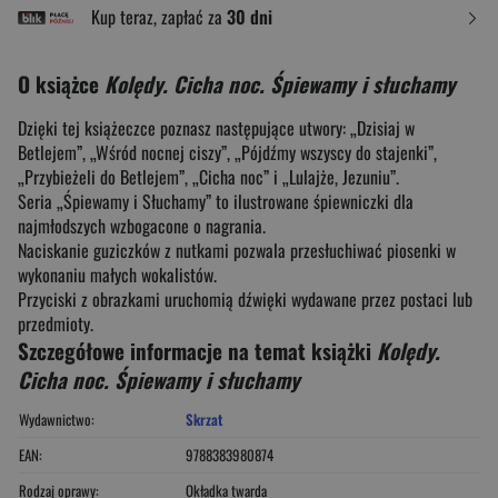
Kup teraz, zapłać za
30 dni
O książce
Kolędy. Cicha noc. Śpiewamy i słuchamy
Dzięki tej książeczce poznasz następujące utwory: „Dzisiaj w
Betlejem”, „Wśród nocnej ciszy”, „Pójdźmy wszyscy do stajenki”,
„Przybieżeli do Betlejem”, „Cicha noc” i „Lulajże, Jezuniu”.
Seria „Śpiewamy i Słuchamy” to ilustrowane śpiewniczki dla
najmłodszych wzbogacone o nagrania.
Naciskanie guziczków z nutkami pozwala przesłuchiwać piosenki w
wykonaniu małych wokalistów.
Przyciski z obrazkami uruchomią dźwięki wydawane przez postaci lub
przedmioty.
Szczegółowe informacje na temat książki
Kolędy.
Cicha noc. Śpiewamy i słuchamy
Wydawnictwo:
Skrzat
EAN:
9788383980874
Rodzaj oprawy:
Okładka twarda