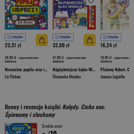
KSIĄŻKA
KSIĄŻKA
KSIĄŻKA
23,31 zł
32,80 zł
16,24 zł
34,99 zł
47,90 zł
19,99 zł
- sugerowana cena
- sugerowana cena
- sugerowana cena
detaliczna
detaliczna
detaliczna
Nieznośne pupile oraz imprezy (Oby…). Tomek Łebski
Najpiękniejsza bajka Mikołaja. Czytamy i słuchamy
Liz Pichon
Ślizowska Monika
Joanna Jagiełło
Oceny i recenzje książki
Kolędy. Cicha noc.
Śpiewamy i słuchamy
Średnia ocen:
~
/10