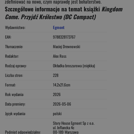
zdefiniować na nowo, czym naprawdę jest bohaterstwo.
Szczegółowe informacje na temat książki
Kingdom
Come. Przyjdź Królestwo (DC Compact)
Wydawnictwo:
Egmont
EAN:
9788328173767
Tłumaczenie:
Maciej Drewnowski
Redaktor:
Alex Ross
Rodzaj oprawy:
Okładka broszurowa (miękka)
Liczba stron:
228
Format:
14.2x21.6cm
Rok wydania:
2026
Data premiery:
2026-05-06
Język wydania:
polski
Story House Egmont Sp z o.o.
ul. Inflancka 4c
Podmiot odpowiedzialny:
00-189 Warszawa