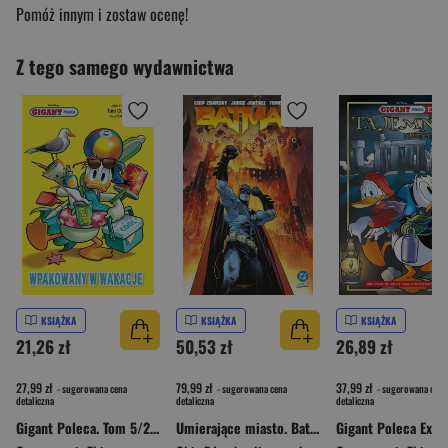
Pomóż innym i zostaw ocenę!
Z tego samego wydawnictwa
KSIĄŻKA
KSIĄŻKA
KSIĄŻKA
21,26 zł
50,53 zł
26,89 zł
27,99 zł
79,99 zł
37,99 zł
- sugerowana cena
- sugerowana cena
- sugerowana cena
detaliczna
detaliczna
detaliczna
Gigant Poleca. Tom 5/2026. Wpakowany na wakacje
Umierające miasto. Batman. Batman. Tom 6