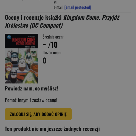
PL
e-mail:
[email protected]
Oceny i recenzje książki
Kingdom Come. Przyjdź
Królestwo (DC Compact)
Średnia ocen:
~
/10
Liczba ocen:
0
Powiedz nam, co myślisz!
Pomóż innym i zostaw ocenę!
ZALOGUJ SIĘ, ABY DODAĆ OPINIĘ
Ten produkt nie ma jeszcze żadnych recenzji