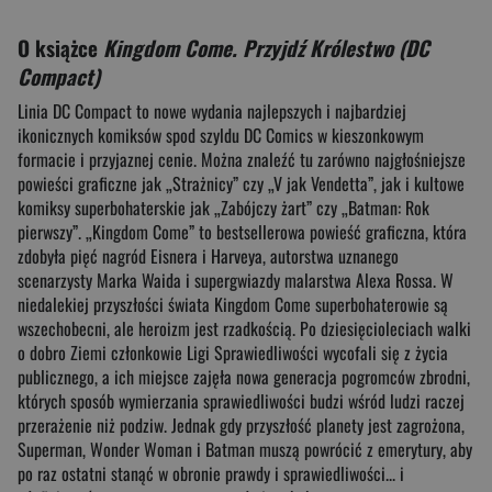
O książce
Kingdom Come. Przyjdź Królestwo (DC
Compact)
Linia DC Compact to nowe wydania najlepszych i najbardziej
ikonicznych komiksów spod szyldu DC Comics w kieszonkowym
formacie i przyjaznej cenie. Można znaleźć tu zarówno najgłośniejsze
powieści graficzne jak „Strażnicy” czy „V jak Vendetta”, jak i kultowe
komiksy superbohaterskie jak „Zabójczy żart” czy „Batman: Rok
pierwszy”. „Kingdom Come” to bestsellerowa powieść graficzna, która
zdobyła pięć nagród Eisnera i Harveya, autorstwa uznanego
scenarzysty Marka Waida i supergwiazdy malarstwa Alexa Rossa. W
niedalekiej przyszłości świata Kingdom Come superbohaterowie są
wszechobecni, ale heroizm jest rzadkością. Po dziesięcioleciach walki
o dobro Ziemi członkowie Ligi Sprawiedliwości wycofali się z życia
publicznego, a ich miejsce zajęła nowa generacja pogromców zbrodni,
których sposób wymierzania sprawiedliwości budzi wśród ludzi raczej
przerażenie niż podziw. Jednak gdy przyszłość planety jest zagrożona,
Superman, Wonder Woman i Batman muszą powrócić z emerytury, aby
po raz ostatni stanąć w obronie prawdy i sprawiedliwości... i