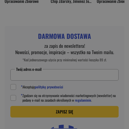
Opracowanie Zbiorowe
Chip Zdarsky
,
Jimenez Jorge
Opracowanie Zbioro
DARMOWA DOSTAWA
za zapis do newslettera!
Nowości, promocje, inspiracje – wszystko na Twoim mailu.
*Kod jednorazowego użycia przy minimalnej wartości koszyka 89 zł.
Twój adres e-mail
*
Akceptuję
politykę prywatności
*
Zgadzam się na otrzymywanie wiadomości marketingowych (newsletter) na
podany
e-mail
na zasadach określonych w
regulaminie
.
ZAPISZ SIĘ