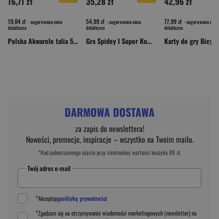
16,71 zł
35,28 zł
42,96 zł
19,04 zł
54,99 zł
77,99 zł
- sugerowana cena
- sugerowana cena
- sugerowana cena
detaliczna
detaliczna
detaliczna
Polska Akwarele talia 55 listków
Gra Spidey I Super Kumple Domino SHUFFLE
DARMOWA DOSTAWA
za zapis do newslettera!
Nowości, promocje, inspiracje – wszystko na Twoim mailu.
*Kod jednorazowego użycia przy minimalnej wartości koszyka 89 zł.
Twój adres e-mail
*
Akceptuję
politykę prywatności
*
Zgadzam się na otrzymywanie wiadomości marketingowych (newsletter) na