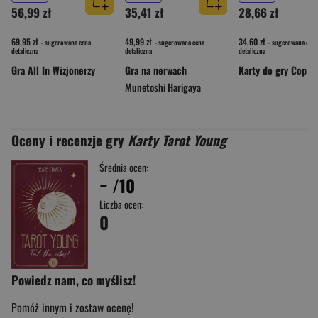
56,99 zł
35,41 zł
28,66 zł
69,95 zł
49,99 zł
34,60 zł
- sugerowana cena
- sugerowana cena
- sugerowana cena
detaliczna
detaliczna
detaliczna
Gra All In Wizjonerzy
Gra na nerwach
Munetoshi Harigaya
Oceny i recenzje gry
Karty Tarot Young
Średnia ocen:
~
/10
Liczba ocen:
0
Powiedz nam, co myślisz!
Pomóż innym i zostaw ocenę!