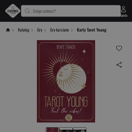
Czego szukasz?
Konto
Katalog
Gry
Gry karciane
Karty Tarot Young