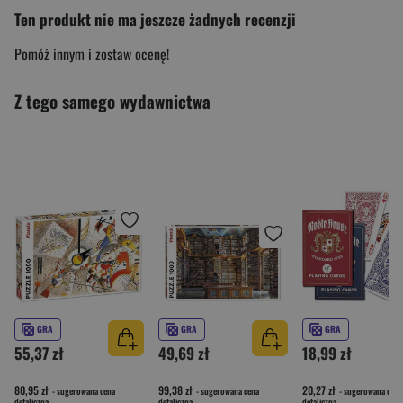
Ten produkt nie ma jeszcze żadnych recenzji
Pomóż innym i zostaw ocenę!
Z tego samego wydawnictwa
GRA
GRA
GRA
55,37 zł
49,69 zł
18,99 zł
80,95 zł
99,38 zł
20,27 zł
- sugerowana cena
- sugerowana cena
- sugerowana cena
detaliczna
detaliczna
detaliczna