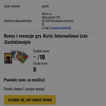
Język wydania:
polski
Kluwi s.c.
Warszawska 21A
Podmiot odpowiedzialny:
05-520 Konstancin-Jeziorna
PL
e-mail:
[email protected]
Oceny i recenzje gry
Karty International Lata
Sześćdziesiąte
Średnia ocen:
~
/10
Liczba ocen:
0
Powiedz nam, co myślisz!
Pomóż innym i zostaw ocenę!
ZALOGUJ SIĘ, ABY DODAĆ OPINIĘ