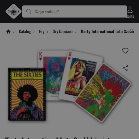
Czego szukasz?
Konto
Katalog
Gry
Gry karciane
Karty International Lata Sześćdzi