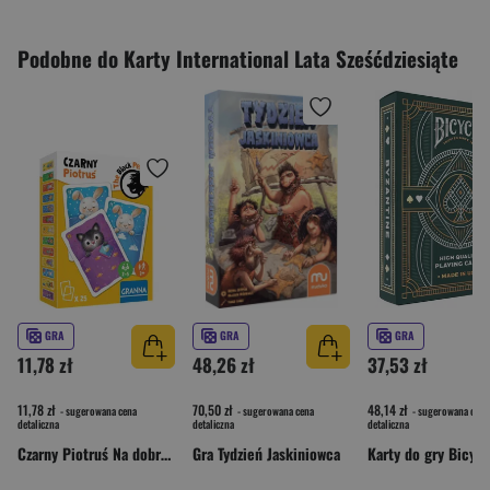
Podobne do Karty International Lata Sześćdziesiąte
GRA
GRA
GRA
11,78 zł
48,26 zł
37,53 zł
11,78 zł
70,50 zł
48,14 zł
- sugerowana cena
- sugerowana cena
- sugerowana cena
detaliczna
detaliczna
detaliczna
Czarny Piotruś Na dobranoc
Gra Tydzień Jaskiniowca