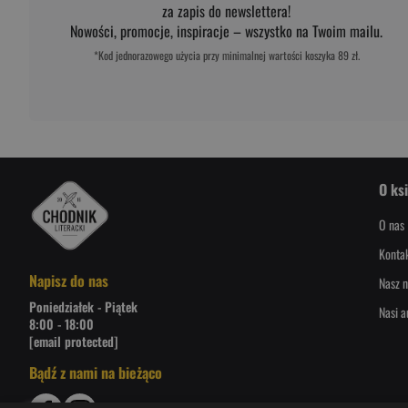
za zapis do newslettera!
Nowości, promocje, inspiracje – wszystko na Twoim mailu.
*Kod jednorazowego użycia przy minimalnej wartości koszyka 89 zł.
O ks
O nas
Konta
Napisz do nas
Nasz n
Poniedziałek - Piątek
Nasi a
8:00 - 18:00
[email protected]
Bądź z nami na bieżąco