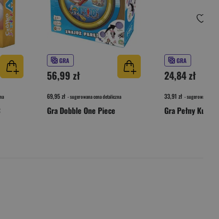
GRA
GRA
56,99 zł
24,84 zł
69,95 zł
33,91 zł
na
- sugerowana cena detaliczna
- sugerowana cena 
C
Gra Dobble One Piece
Gra Pełny Kurnik