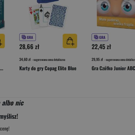
GRA
GRA
28,66 zł
22,45 zł
34,60 zł
29,95 zł
- sugerowana cena detaliczna
- sugerowana cena detalicz
Karty Tarot Crowley Standard GB New Edition
Karty do gry Copag Elite Blue
Gra Czółko Junior AB
 albo nic
myślisz!
cenę!