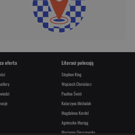
za oferta
Literaci polecają
ści
Stephen King
sellery
Wojciech Chmielarz
wiedzi
Paulina Świst
mocje
Katarzyna Michalak
Magdalena Kordel
Agnieszka Maciąg
Marianna Gierszewska