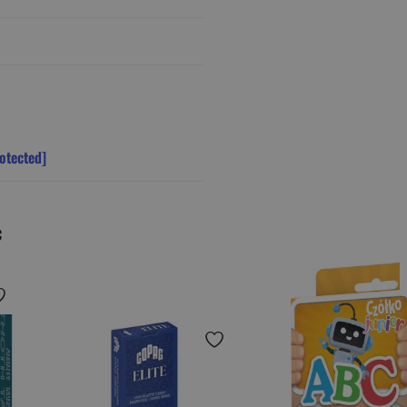
otected]
c