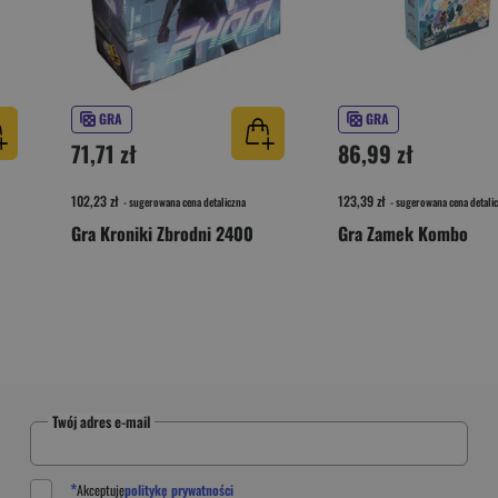
GRA
GRA
71,71 zł
86,99 zł
102,23 zł
123,39 zł
- sugerowana cena detaliczna
- sugerowana cena detali
Gra Kroniki Zbrodni 2400
Gra Zamek Kombo
Twój adres e-mail
*
Akceptuję
politykę prywatności