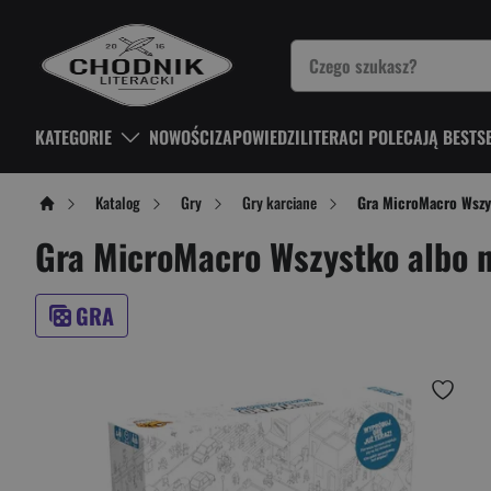
KATEGORIE
NOWOŚCI
ZAPOWIEDZI
LITERACI POLECAJĄ BESTS
Katalog
Gry
Gry karciane
Gra MicroMacro Wszy
Gra MicroMacro Wszystko albo n
GRA