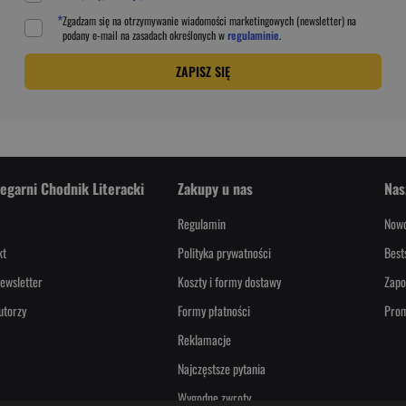
*
Zgadzam się na otrzymywanie wiadomości marketingowych (newsletter) na
podany
e-mail
na zasadach określonych w
regulaminie
.
ZAPISZ SIĘ
iegarni Chodnik Literacki
Zakupy u nas
Nas
Regulamin
Nowo
kt
Polityka prywatności
Best
ewsletter
Koszty i formy dostawy
Zapo
utorzy
Formy płatności
Pro
Reklamacje
Najczęstsze pytania
Wygodne zwroty