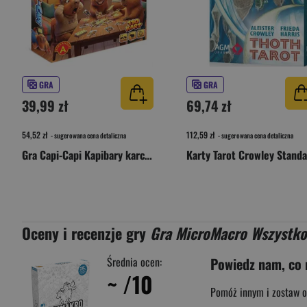
GRA
GRA
39,99 zł
69,74 zł
54,52 zł
112,59 zł
- sugerowana cena detaliczna
- sugerowana cena detaliczna
Gra Capi-Capi Kapibary karciary
Oceny i recenzje gry
Gra MicroMacro Wszystko
Średnia ocen:
Powiedz nam, co 
~
/10
Pomóż innym i zostaw o