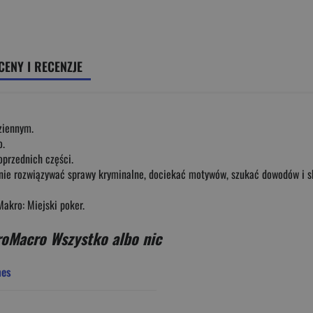
CENY I RECENZJE
ziennym.
o.
oprzednich części.
lnie rozwiązywać sprawy kryminalne, dociekać motywów, szukać dowodów i s
Makro: Miejski poker.
roMacro Wszystko albo nic
mes