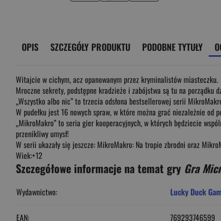
OPIS
SZCZEGÓŁY PRODUKTU
PODOBNE TYTUŁY
O
Witajcie w cichym, acz opanowanym przez kryminalistów miasteczku.
Mroczne sekrety, podstępne kradzieże i zabójstwa są tu na porządku d
„Wszystko albo nic” to trzecia odsłona bestsellerowej serii MikroMakr
W pudełku jest 16 nowych spraw, w które można grać niezależnie od p
„MikroMakro” to seria gier kooperacyjnych, w których będziecie wspó
przenikliwy umysł!
W serii ukazały się jeszcze: MikroMakro: Na tropie zbrodni oraz Mikro
Wiek:+12
Szczegółowe informacje na temat gry
Gra Mic
Wydawnictwo:
Lucky Duck Ga
EAN:
769293746599