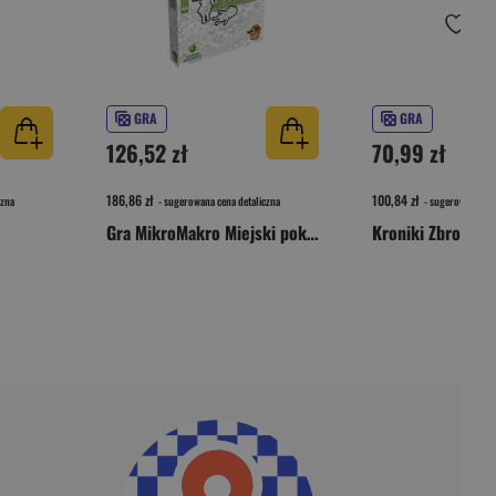
GRA
GRA
126,52 zł
70,99 zł
186,86 zł
100,84 zł
czna
- sugerowana cena detaliczna
- sugerowana cen
Gra MikroMakro Miejski poker
Kroniki Zbrodni: