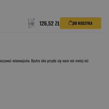
126,52 ZŁ
DO KOSZYKA
kazywać winowajców. Bystre oko przyda się wam nie mniej niż