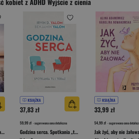
ć kobiet z ADHD Wyjście z cienia
KSIĄŻKA
KSIĄŻKA
37,83 zł
33,99 zł
59,99 zł
54,99 zł
- sugerowana cena detaliczna
- sugerowana cena detalicz
Wsparcie w żałobie dzień po dniu. Refleksje, medytacje i ćwiczenia, które pomagają uporządkować emocje, odbudować sens życia i przetrwać najtrudniejszy czas
Godzina serca. Spotkania „tu i teraz”
Jak żyć, aby nie żałow