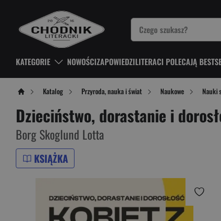
KATEGORIE
NOWOŚCI
ZAPOWIEDZI
LITERACI POLECAJĄ BESTS
Katalog
Przyroda, nauka i świat
Naukowe
Nauki 
Dzieciństwo, dorastanie i doros
Borg Skoglund Lotta
KSIĄŻKA