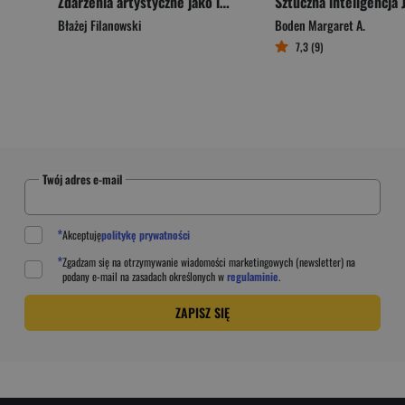
Zdarzenia artystyczne jako impuls transformujący miasto na przykładzie Łodzi po 1989 r.
Błażej Filanowski
Boden Margaret A.
7,3 (9)
Twój adres e-mail
*
Akceptuję
politykę prywatności
*
Zgadzam się na otrzymywanie wiadomości marketingowych (newsletter) na
podany
e-mail
na zasadach określonych w
regulaminie
.
ZAPISZ SIĘ