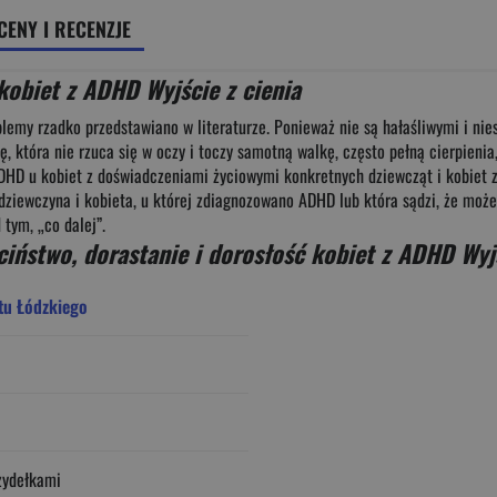
CENY I RECENZJE
kobiet z ADHD Wyjście z cienia
blemy rzadko przedstawiano w literaturze. Ponieważ nie są hałaśliwymi i ni
 która nie rzuca się w oczy i toczy samotną walkę, często pełną cierpienia, 
D u kobiet z doświadczeniami życiowymi konkretnych dziewcząt i kobiet z 
dziewczyna i kobieta, u której zdiagnozowano ADHD lub która sądzi, że moż
 tym, „co dalej”.
ciństwo, dorastanie i dorosłość kobiet z ADHD Wyjś
tu Łódzkiego
zydełkami