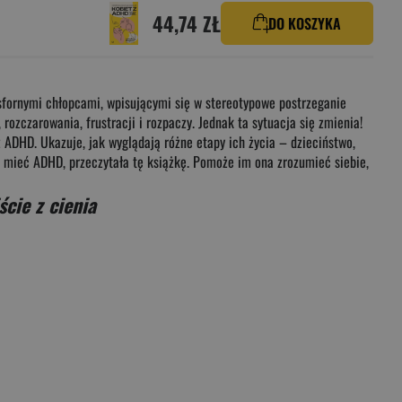
44,74 ZŁ
DO KOSZYKA
esfornymi chłopcami, wpisującymi się w stereotypowe postrzeganie
rozczarowania, frustracji i rozpaczy. Jednak ta sytuacja się zmienia!
ADHD. Ukazuje, jak wyglądają różne etapy ich życia – dzieciństwo,
e mieć ADHD, przeczytała tę książkę. Pomoże im ona zrozumieć siebie,
cie z cienia