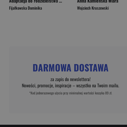
Adaptacja do rodzicielstwa rodziców dzieci ze spektrum autyzmu oraz rodziców dzieci chorych na padaczkę
Anna Kamieńska Wiara
Fijałkowska Dominika
Wojciech Kruszewski
DARMOWA DOSTAWA
za zapis do newslettera!
Nowości, promocje, inspiracje – wszystko na Twoim mailu.
*Kod jednorazowego użycia przy minimalnej wartości koszyka 89 zł.