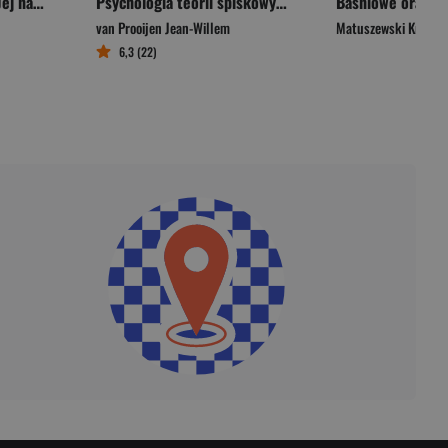
Sztuczna inteligencja Jej natura i przyszłość
Psychologia teorii spiskowych
van Prooijen Jean-Willem
Matuszewski Krzyszt
6,3 (22)