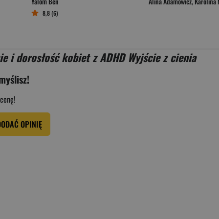
Yalom Ben
Alina Adamowicz
,
Karolina N
8,8 (6)
ie i dorosłość kobiet z ADHD Wyjście z cienia
myślisz!
cenę!
DODAĆ OPINIĘ