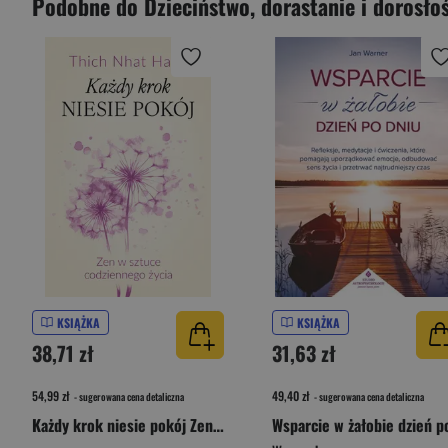
Podobne do Dzieciństwo, dorastanie i dorosłoś
KSIĄŻKA
KSIĄŻKA
38,71 zł
31,63 zł
54,99 zł
49,40 zł
- sugerowana cena detaliczna
- sugerowana cena detaliczna
Każdy krok niesie pokój Zen w sztuce codziennego życia