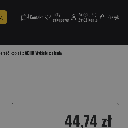
Listy
Zaloguj się
Kontakt
Koszyk
zakupowe
Załóż konto
osłość kobiet z ADHD Wyjście z cienia
44,74 zł