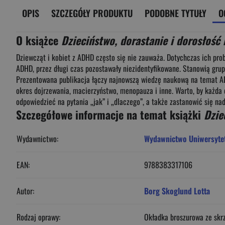
OPIS
SZCZEGÓŁY PRODUKTU
PODOBNE TYTUŁY
O
O książce
Dzieciństwo, dorastanie i dorosłość 
Dziewcząt i kobiet z ADHD często się nie zauważa. Dotychczas ich pro
ADHD, przez długi czas pozostawały niezidentyfikowane. Stanowią grupę,
Prezentowana publikacja łączy najnowszą wiedzę naukową na temat ADH
okres dojrzewania, macierzyństwo, menopauza i inne. Warto, by każda 
odpowiedzieć na pytania „jak” i „dlaczego”, a także zastanowić się nad
Szczegółowe informacje na temat książki
Dzie
Wydawnictwo:
Wydawnictwo Uniwersyte
EAN:
9788383317106
Autor:
Borg Skoglund Lotta
Rodzaj oprawy:
Okładka broszurowa ze skr