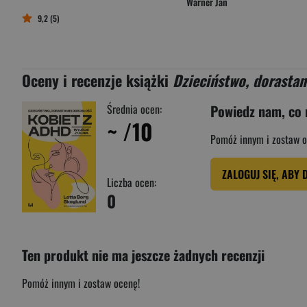
Warner Jan
9,2 (5)
Oceny i recenzje książki
Dzieciństwo, dorastan
Średnia ocen:
Powiedz nam, co 
~
/10
Pomóż innym i zostaw o
ZALOGUJ SIĘ, ABY 
Liczba ocen:
0
Ten produkt nie ma jeszcze żadnych recenzji
Pomóż innym i zostaw ocenę!