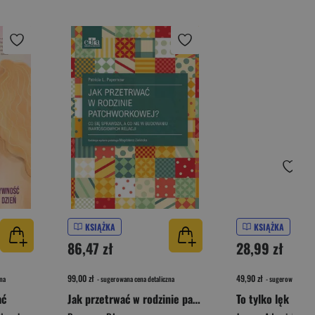
KSIĄŻKA
KSIĄŻKA
86,47 zł
28,99 zł
99,00 zł
49,90 zł
na
- sugerowana cena detaliczna
- sugerowana cena 
ać
Jak przetrwać w rodzinie patchworkowej?
To tylko lęk