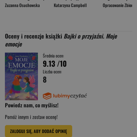
Zuzanna Osuchowska
Katarzyna Campbell
Opracowanie Zbioro
Oceny i recenzje książki
Bajki o przyjaźni. Moje
emocje
Średnia ocen:
9.13
/10
Liczba ocen:
8
Powiedz nam, co myślisz!
Pomóż innym i zostaw ocenę!
ZALOGUJ SIĘ, ABY DODAĆ OPINIĘ