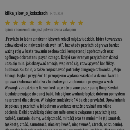
kilka_slow_o_ksiazkach
14/01/2026
Twoja ocena: Beznadziejna 1/10"
Twoja ocena: Bardzo słaba 2/10"
Twoja ocena: Słaba 3/10"
Twoja ocena: Może być 4/10"
Twoja ocena: Przeciętna 5/10"
Twoja ocena: Dobra 6/10"
Twoja ocena: Bardzo dobra 7/10"
Twoja ocena: Rewelacyjna 8/10"
Twoja ocena: Wybitna 9/10"
Twoja ocena: Arcydzieło 10/10"
opinia recenzenta nie jest potwierdzona zakupem
„Przyjaźń to jedna z najcenniejszych relacji międzyludzkich, która towarzyszy
człowiekowi od najwcześniejszych lat”. Już wtedy przyjaźń odgrywa bardzo
ważną rolę w kształtowaniu osobowości, kompetencji społecznych oraz
ogólnego dobrostanu psychicznego. Dzięki zawieranym przyjaźniom dzieci
uczą się m.in. jak okazywać emocje, wspierać się, rozwiązywać konflikty,
budować zaufanie, a także rozpoznawać potrzeby drugiego człowieka. „Moje
Emocje. Bajki o przyjaźni” to przepięknie wydana książka dla dzieci. Twarda
oprawa i kolorowa okładka z brokatowymi zdobieniami przyciąga wzrok.
Wewnątrz znajdziemy liczne ilustracje stworzone przez panią Ilonę Brydak
idealnie pasujące do danej bajki. Tak piękne wydanie będzie dobrym pomysłem
na prezent dla dziecka. W książce znajdziecie 14 bajek o przyjaźni. Opowiadania
te pokazują przyjaźń w jej pełnym wymiarze oraz że przyjaźń ma różne
odcienie. Bajki przybliżają dzieciom miłe emocje związane z przyjaźnią (np.
radość, zaufanie, dumę, wdzięczność, miłość) oraz te mniej miłe (tj. smutek,
tęsknotę, złość, samotność, niecierpliwość, niepewność, strach, odrzucenie).