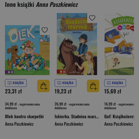
Inne książki
Anna Paszkiewicz
KSIĄŻKA
KSIĄŻKA
KSIĄŻKA
23,31 zł
19,23 zł
15,69 zł
34,99 zł
26,99 zł
16,99 zł
- sugerowana cena
- sugerowana cena
- sugerowana cena
detaliczna
detaliczna
detaliczna
Olek kontra skarpetki
Iskierka. Stadnina marzeń
Anna Paszkiewicz
Anna Paszkiewicz
Anna Paszkiewicz