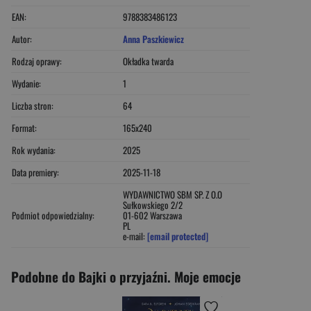
EAN:
9788383486123
Autor:
Anna Paszkiewicz
Rodzaj oprawy:
Okładka twarda
Wydanie:
1
Liczba stron:
64
Format:
165x240
Rok wydania:
2025
Data premiery:
2025-11-18
WYDAWNICTWO SBM SP. Z O.O
Sułkowskiego 2/2
Podmiot odpowiedzialny:
01-602 Warszawa
PL
e-mail:
[email protected]
Podobne do Bajki o przyjaźni. Moje emocje