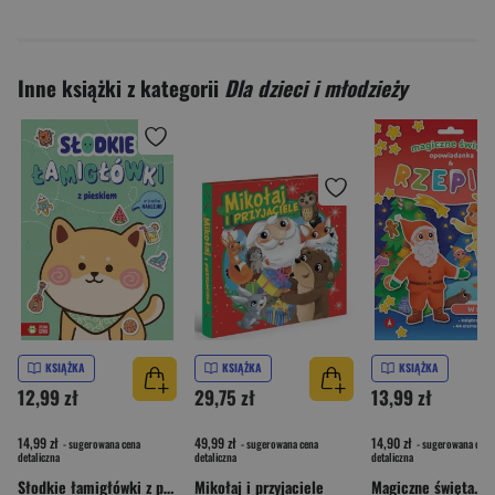
Inne książki z kategorii
Dla dzieci i młodzieży
KSIĄŻKA
KSIĄŻKA
KSIĄŻKA
12,99 zł
29,75 zł
13,99 zł
14,99 zł
49,99 zł
14,90 zł
- sugerowana cena
- sugerowana cena
- sugerowana cena
detaliczna
detaliczna
detaliczna
Słodkie łamigłówki z pieskiem. Słodkie łamigłówki
Mikołaj i przyjaciele