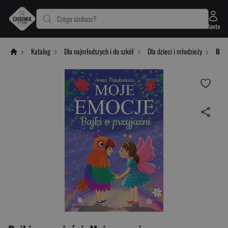
Czego szukasz?
Konto
Katalog
Dla najmłodszych i do szkół
Dla dzieci i młodzieży
Bajk