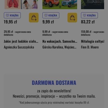
KSIĄŻKA
KSIĄŻKA
KSIĄŻKA
19,95 zł
9,99 zł
83,22 zł
29,95 zł
9,99 zł
159,00 zł
- sugerowana cena
- sugerowana cena
- sugerowana ce
detaliczna
detaliczna
detaliczna
Jakie jest ludzkie ciało? Atlas dla dzieci
Na wakacjach. Samochodzik Franek
Agnieszka Suszczyńska
Górska Karolina
,
Wojciech Górski
Finn D. Moore
DARMOWA DOSTAWA
za zapis do newslettera!
Nowości, promocje, inspiracje – wszystko na Twoim mailu.
*Kod jednorazowego użycia przy minimalnej wartości koszyka 89 zł.