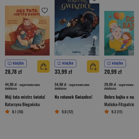
KSIĄŻKA
KSIĄŻKA
KSIĄŻKA
28,78 zł
33,99 zł
20,99 zł
44,90 zł
54,90 zł
29,99 zł
- sugerowana cena
- sugerowana cena
- sugerowana cena
detaliczna
detaliczna
detaliczna
Mój tata mistrz świata!
Na ratunek Gwiazdce!
Katarzyna Biegańska
Malicka-Fitzpatrick
8,1 (16)
9,0 (12)
9,3 (11)