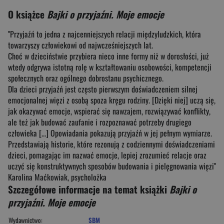
O książce
Bajki o przyjaźni. Moje emocje
"Przyjaźń to jedna z najcenniejszych relacji międzyludzkich, która
towarzyszy człowiekowi od najwcześniejszych lat.
Choć w dzieciństwie przybiera nieco inne formy niż w dorosłości, już
wtedy odgrywa istotną rolę w kształtowaniu osobowości, kompetencji
społecznych oraz ogólnego dobrostanu psychicznego.
Dla dzieci przyjaźń jest często pierwszym doświadczeniem silnej
emocjonalnej więzi z osobą spoza kręgu rodziny. [Dzięki niej] uczą się,
jak okazywać emocje, wspierać się nawzajem, rozwiązywać konflikty,
ale też jak budować zaufanie i rozpoznawać potrzeby drugiego
człowieka [...] Opowiadania pokazują przyjaźń w jej pełnym wymiarze.
Przedstawiają historie, które rezonują z codziennymi doświadczeniami
dzieci, pomagając im nazwać emocje, lepiej zrozumieć relacje oraz
uczyć się konstruktywnych sposobów budowania i pielęgnowania więzi"
Karolina Maćkowiak, psycholożka
Szczegółowe informacje na temat książki
Bajki o
przyjaźni. Moje emocje
Wydawnictwo:
SBM