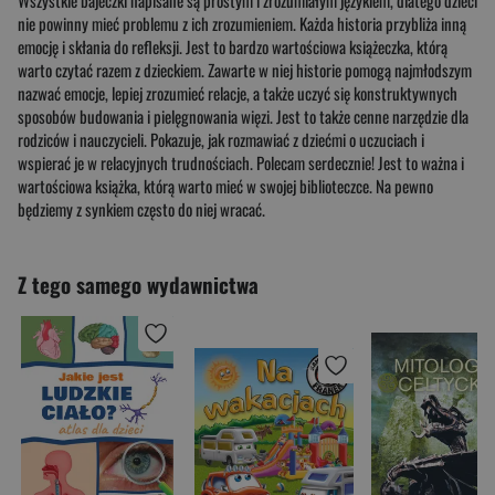
Wszystkie bajeczki napisane są prostym i zrozumiałym językiem, dlatego dzieci
nie powinny mieć problemu z ich zrozumieniem. Każda historia przybliża inną
emocję i skłania do refleksji. Jest to bardzo wartościowa książeczka, którą
warto czytać razem z dzieckiem. Zawarte w niej historie pomogą najmłodszym
nazwać emocje, lepiej zrozumieć relacje, a także uczyć się konstruktywnych
sposobów budowania i pielęgnowania więzi. Jest to także cenne narzędzie dla
rodziców i nauczycieli. Pokazuje, jak rozmawiać z dziećmi o uczuciach i
wspierać je w relacyjnych trudnościach. Polecam serdecznie! Jest to ważna i
wartościowa książka, którą warto mieć w swojej biblioteczce. Na pewno
będziemy z synkiem często do niej wracać.
Z tego samego wydawnictwa