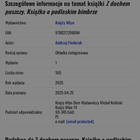
Szczegółowe informacje na temat książki
Z duchem
puszczy. Książka o podlaskim bimbrze
Wydawnictwo:
Księży Młyn
EAN:
9788377298084
Autor:
Andrzej Fiedoruk
Rodzaj oprawy:
Okładka zintegrowana
Wydanie:
1
Liczba stron:
160
Rok wydania:
2025
Data premiery:
2025-04-25
Księży Młyn Dom Wydawniczy Michał Koliński
Księży Młyn 14
Podmiot odpowiedzialny:
90-345 Łódź
PL
e-mail:
[email protected]
Podobne do Z duchem puszczy. Książka o podlaskim