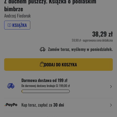
Z duchem puszczy. Książka o podlaskim
bimbrze
Andrzej Fiedoruk
KSIĄŻKA
38,29 zł
59,90 zł
- sugerowana cena detaliczna
Zamów teraz, wyślemy w poniedziałek.
DODAJ DO KOSZYKA
Darmowa dostawa od 199 zł
Do darmowej dostawy brakuje Ci 199,00 zł
Kup teraz, zapłać za
30 dni