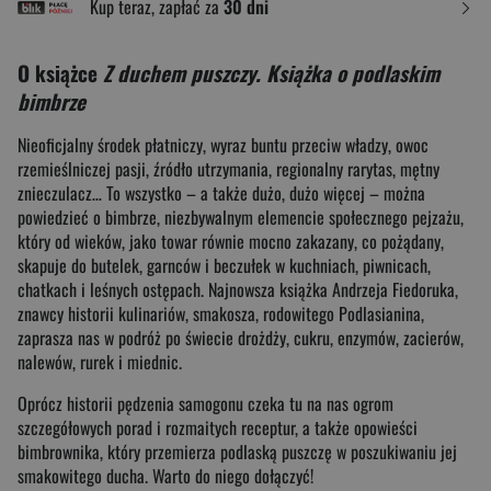
Kup teraz, zapłać za
30 dni
O książce
Z duchem puszczy. Książka o podlaskim
bimbrze
Nieoficjalny środek płatniczy, wyraz buntu przeciw władzy, owoc
rzemieślniczej pasji, źródło utrzymania, regionalny rarytas, mętny
znieczulacz… To wszystko – a także dużo, dużo więcej – można
powiedzieć o bimbrze, niezbywalnym elemencie społecznego pejzażu,
który od wieków, jako towar równie mocno zakazany, co pożądany,
skapuje do butelek, garnców i beczułek w kuchniach, piwnicach,
chatkach i leśnych ostępach. Najnowsza książka Andrzeja Fiedoruka,
znawcy historii kulinariów, smakosza, rodowitego Podlasianina,
zaprasza nas w podróż po świecie drożdży, cukru, enzymów, zacierów,
nalewów, rurek i miednic.
Oprócz historii pędzenia samogonu czeka tu na nas ogrom
szczegółowych porad i rozmaitych receptur, a także opowieści
bimbrownika, który przemierza podlaską puszczę w poszukiwaniu jej
smakowitego ducha. Warto do niego dołączyć!