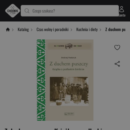
Czego szukasz?
Konto
Katalog
Czas wolny i poradniki
Kuchnia i diety
Z duchem puszc