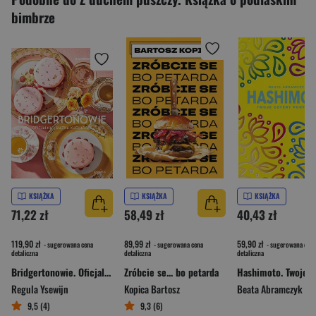
bimbrze
KSIĄŻKA
KSIĄŻKA
KSIĄŻKA
71,22 zł
58,49 zł
40,43 zł
119,90 zł
89,99 zł
59,90 zł
- sugerowana cena
- sugerowana cena
- sugerowana cena
detaliczna
detaliczna
detaliczna
Bridgertonowie. Oficjalna książka kucharska
Zróbcie se... bo petarda
Regula Ysewijn
Kopica Bartosz
Beata Abramczyk
9,5 (4)
9,3 (6)