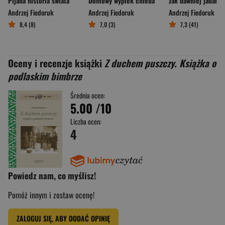
Pijana historia świata
Domowy wypiek chleba
Jak dawniej jadano
Andrzej Fiedoruk
Andrzej Fiedoruk
Andrzej Fiedoruk
8,4 (8)
7,0 (3)
7,3 (41)
Oceny i recenzje książki
Z duchem puszczy. Książka o
podlaskim bimbrze
Średnia ocen:
5.00
/10
Liczba ocen:
4
Powiedz nam, co myślisz!
Pomóż innym i zostaw ocenę!
ZALOGUJ SIĘ, ABY DODAĆ OPINIĘ