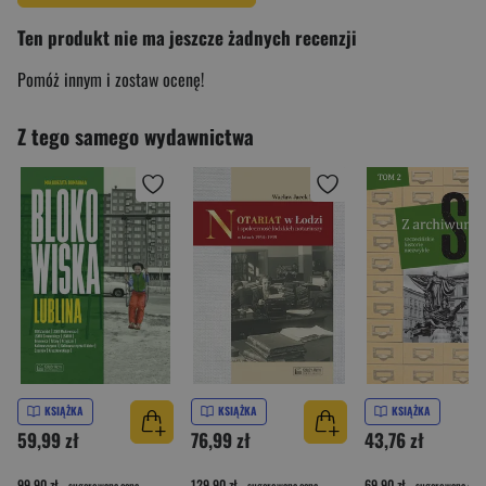
Ten produkt nie ma jeszcze żadnych recenzji
Pomóż innym i zostaw ocenę!
Z tego samego wydawnictwa
KSIĄŻKA
KSIĄŻKA
KSIĄŻKA
59,99 zł
76,99 zł
43,76 zł
99,90 zł
129,90 zł
69,90 zł
- sugerowana cena
- sugerowana cena
- sugerowana cena