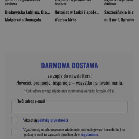
detaliczna
detaliczna
detaliczna
Blokowiska Lublina. Blokowiska
Notariat w Łodzi i społeczność łódzkich notariuszy w latach 1934-1939
Małgorzata Domagała
Wacław Mróz
null null
,
Opracowanie Zbi
DARMOWA DOSTAWA
za zapis do newslettera!
Nowości, promocje, inspiracje – wszystko na Twoim mailu.
*Kod jednorazowego użycia przy minimalnej wartości koszyka 89 zł.
Twój adres e-mail
*
Akceptuję
politykę prywatności
*
Zgadzam się na otrzymywanie wiadomości marketingowych (newsletter) na
podany
e-mail
na zasadach określonych w
regulaminie
.