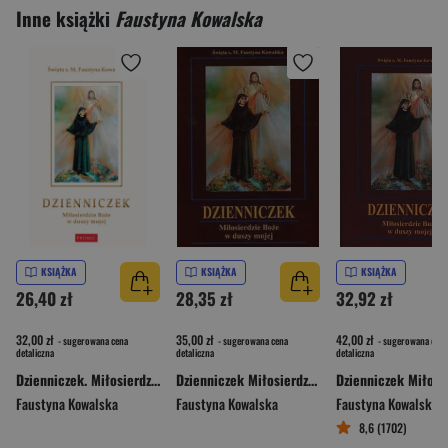
Inne książki
Faustyna Kowalska
KSIĄŻKA
KSIĄŻKA
KSIĄŻKA
26,40 zł
28,35 zł
32,92 zł
32,00 zł
35,00 zł
42,00 zł
- sugerowana cena
- sugerowana cena
- sugerowana cena
detaliczna
detaliczna
detaliczna
Dzienniczek. Miłosierdzie Boże w duszy mojej
Dzienniczek Miłosierdzie Boże w duszy mojej
Faustyna Kowalska
Faustyna Kowalska
Faustyna Kowalska
8,6 (1702)