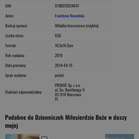
EAN:
9788375024647
Autor:
Faustyna Kowalska
Rodzaj oprawy:
Okładka broszurowa (miękka)
Liczba stron:
656
Format:
10.5x16.5cm
Rok wydania:
2019
Data premiery:
2014-04-15
Język wydania:
polski
PROMIC Sp. z o.o.
ul. Św. Bonifacego 9
Podmiot odpowiedzialny:
02-914 Warszawa
PL
Podobne do Dzienniczek Miłosierdzie Boże w duszy
mojej