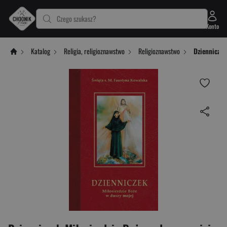
Czego szukasz?
Konto
Katalog
Religia, religioznawstwo
Religioznawstwo
Dzienniczek