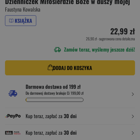
Dzienniczek Miłosierdzie Boże w duszy mojej
Faustyna Kowalska
KSIĄŻKA
22,99 zł
26,90 zł
- sugerowana cena detaliczna
Zamów teraz, wyślemy jeszcze dziś!
DODAJ DO KOSZYKA
Darmowa dostawa od 199 zł
Do darmowej dostawy brakuje Ci 199,00 zł
Kup teraz, zapłać za
30 dni
Kup teraz, zapłać za
30 dni