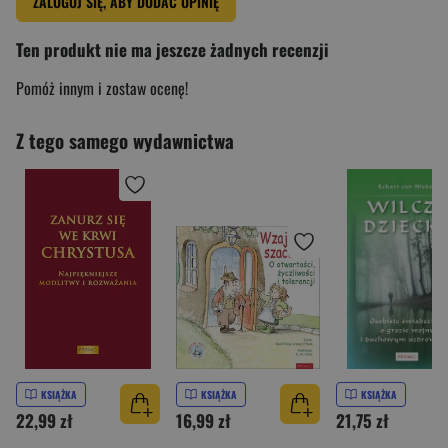
ZALOGUJ SIĘ, ABY DODAĆ OPINIĘ
Ten produkt nie ma jeszcze żadnych recenzji
Pomóż innym i zostaw ocenę!
Z tego samego wydawnictwa
KSIĄŻKA
KSIĄŻKA
KSIĄŻKA
22,99 zł
16,99 zł
21,75 zł