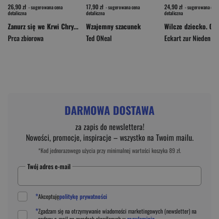
26,90 zł
17,90 zł
24,90 zł
- sugerowana cena
- sugerowana cena
- sugerowana cena
detaliczna
detaliczna
detaliczna
Zanurz się we Krwi Chrystusa. Najpiękniejsze modlitwy i rozważania
Wzajemny szacunek
Prca zbiorowa
Ted ONeal
Eckart zur Nieden
DARMOWA DOSTAWA
za zapis do newslettera!
Nowości, promocje, inspiracje – wszystko na Twoim mailu.
*Kod jednorazowego użycia przy minimalnej wartości koszyka 89 zł.
Twój adres e-mail
*
Akceptuję
politykę prywatności
*
Zgadzam się na otrzymywanie wiadomości marketingowych (newsletter) na
podany
e-mail
na zasadach określonych w
regulaminie
.