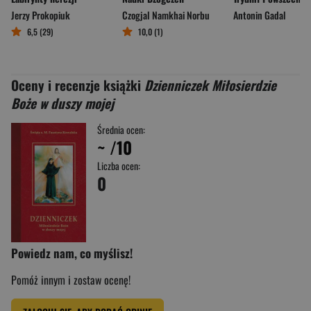
Jerzy Prokopiuk
Czogjal Namkhai Norbu
Antonin Gadal
6,5 (29)
10,0 (1)
Oceny i recenzje książki
Dzienniczek Miłosierdzie
Boże w duszy mojej
Średnia ocen:
~
/10
Liczba ocen:
0
Powiedz nam, co myślisz!
Pomóż innym i zostaw ocenę!