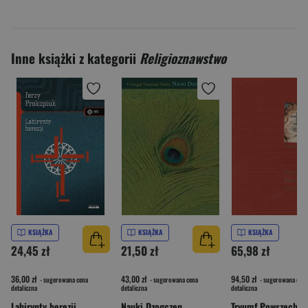
Inne książki z kategorii
Religioznawstwo
KSIĄŻKA
KSIĄŻKA
KSIĄŻKA
24,45 zł
21,50 zł
65,98 zł
36,00 zł
43,00 zł
94,50 zł
- sugerowana cena
- sugerowana cena
- sugerowana cena
detaliczna
detaliczna
detaliczna
Labirynty herezji
Nauki Dzogczen