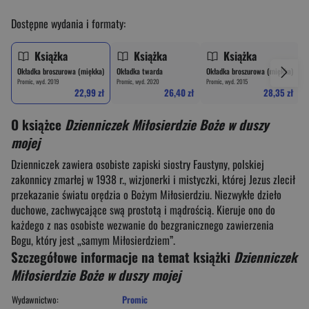
Dostępne wydania i formaty:
Książka
Książka
Książka
Okładka broszurowa (miękka)
Okładka twarda
Okładka broszurowa (miękka)
O
Promic, wyd. 2019
Promic, wyd. 2020
Promic, wyd. 2015
P
22,99 zł
26,40 zł
28,35 zł
O książce
Dzienniczek Miłosierdzie Boże w duszy
mojej
Dzienniczek zawiera osobiste zapiski siostry Faustyny, polskiej
zakonnicy zmarłej w 1938 r., wizjonerki i mistyczki, której Jezus zlecił
przekazanie światu orędzia o Bożym Miłosierdziu. Niezwykłe dzieło
duchowe, zachwycające swą prostotą i mądrością. Kieruje ono do
każdego z nas osobiste wezwanie do bezgranicznego zawierzenia
Bogu, który jest „samym Miłosierdziem”.
Szczegółowe informacje na temat książki
Dzienniczek
Miłosierdzie Boże w duszy mojej
Wydawnictwo:
Promic